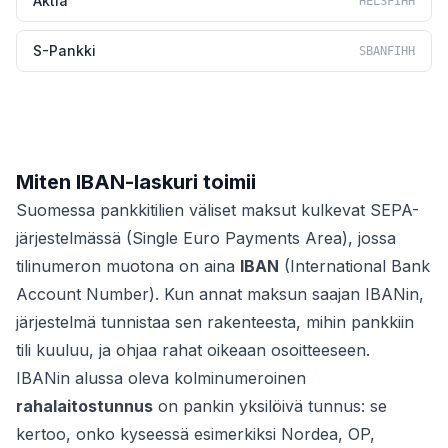
Aktia
HELSFIHH
S-Pankki
SBANFIHH
Miten IBAN-laskuri toimii
Suomessa pankkitilien väliset maksut kulkevat SEPA-
järjestelmässä (Single Euro Payments Area), jossa
tilinumeron muotona on aina
IBAN
(International Bank
Account Number). Kun annat maksun saajan IBANin,
järjestelmä tunnistaa sen rakenteesta, mihin pankkiin
tili kuuluu, ja ohjaa rahat oikeaan osoitteeseen.
IBANin alussa oleva kolminumeroinen
rahalaitostunnus
on pankin yksilöivä tunnus: se
kertoo, onko kyseessä esimerkiksi Nordea, OP,