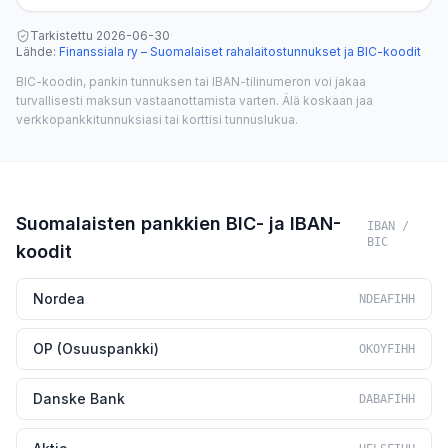
Tarkistettu
2026-06-30
·
Lähde
:
Finanssiala ry – Suomalaiset rahalaitostunnukset ja BIC-koodit
BIC-koodin, pankin tunnuksen tai IBAN-tilinumeron voi jakaa
turvallisesti maksun vastaanottamista varten. Älä koskaan jaa
verkkopankkitunnuksiasi tai korttisi tunnuslukua.
Suomalaisten pankkien BIC- ja IBAN-
IBAN /
BIC
koodit
Nordea
NDEAFIHH
OP (Osuuspankki)
OKOYFIHH
Danske Bank
DABAFIHH