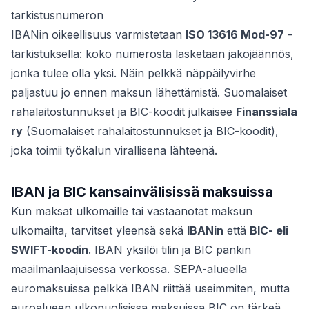
tarkistusnumeron
IBANin oikeellisuus varmistetaan
ISO 13616 Mod-97
-
tarkistuksella: koko numerosta lasketaan jakojäännös,
jonka tulee olla yksi. Näin pelkkä näppäilyvirhe
paljastuu jo ennen maksun lähettämistä. Suomalaiset
rahalaitostunnukset ja BIC-koodit julkaisee
Finanssiala
ry
(Suomalaiset rahalaitostunnukset ja BIC-koodit),
joka toimii työkalun virallisena lähteenä.
IBAN ja BIC kansainvälisissä maksuissa
Kun maksat ulkomaille tai vastaanotat maksun
ulkomailta, tarvitset yleensä sekä
IBANin
että
BIC- eli
SWIFT-koodin
. IBAN yksilöi tilin ja BIC pankin
maailmanlaajuisessa verkossa. SEPA-alueella
euromaksuissa pelkkä IBAN riittää useimmiten, mutta
euroalueen ulkopuolisissa maksuissa BIC on tärkeä.