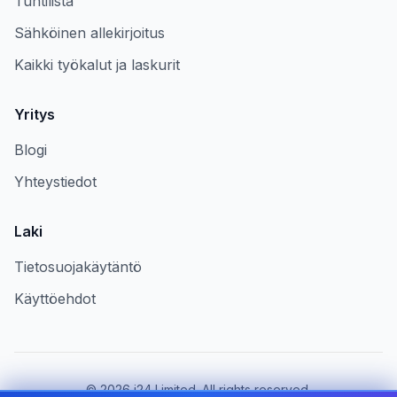
Tuntilista
Sähköinen allekirjoitus
Kaikki työkalut ja laskurit
Yritys
Blogi
Yhteystiedot
Laki
Tietosuojakäytäntö
Käyttöehdot
©
2026
i24 Limited. All rights reserved.