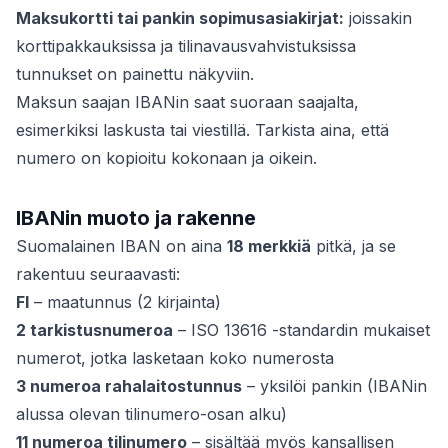
Maksukortti tai pankin sopimusasiakirjat:
joissakin
korttipakkauksissa ja tilinavausvahvistuksissa
tunnukset on painettu näkyviin.
Maksun
saajan
IBANin saat suoraan saajalta,
esimerkiksi laskusta tai viestillä. Tarkista aina, että
numero on kopioitu kokonaan ja oikein.
IBANin muoto ja rakenne
Suomalainen IBAN on aina
18 merkkiä
pitkä, ja se
rakentuu seuraavasti:
FI
– maatunnus (2 kirjainta)
2 tarkistusnumeroa
– ISO 13616 -standardin mukaiset
numerot, jotka lasketaan koko numerosta
3 numeroa rahalaitostunnus
– yksilöi pankin (IBANin
alussa olevan tilinumero-osan alku)
11 numeroa tilinumero
– sisältää myös kansallisen