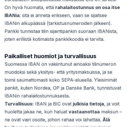
On hyvä huomata, että
rahalaitostunnus on osa itse
IBANia
: sitä ei anneta erikseen, vaan se sijaitsee
IBANin alkupäässä (tarkistusnumeroiden jälkeen).
Pankki tunnistaa tilin sijaintipankin suoraan IBANista,
joten erillistä kotimaista pankkikoodia ei tarvita.
Paikalliset huomiot ja turvallisuus
Suomessa IBAN on vakiintunut ainoaksi tilinumeron
muodoksi sekä yksityis- että yritysmaksuissa, ja se
toimii saumattomasti koko SEPA-alueella. Yleisimmät
pankit, kuten Nordea, OP ja Danske Bank, tunnistuvat
IBANin rahalaitostunnuksesta.
Turvallisuus:
IBAN ja BIC ovat
julkisia tietoja
, ja voit
huoletta jakaa ne, kun haluat
vastaanottaa
maksun –
ne ovat vain osoite, johon rahaa voi lähettää.
Älä