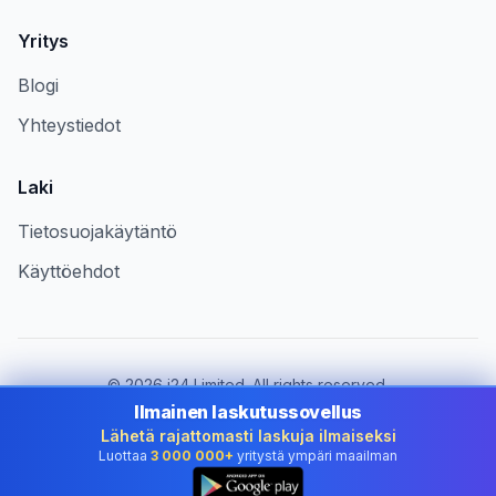
Yritys
Blogi
Yhteystiedot
Laki
Tietosuojakäytäntö
Käyttöehdot
©
2026
i24 Limited. All rights reserved.
Palvelemme yrityksiä maassa Finland
Ilmainen laskutussovellus
Lähetä rajattomasti laskuja ilmaiseksi
Vaihda maa:
Finland
Luottaa
3 000 000+
yritystä ympäri maailman