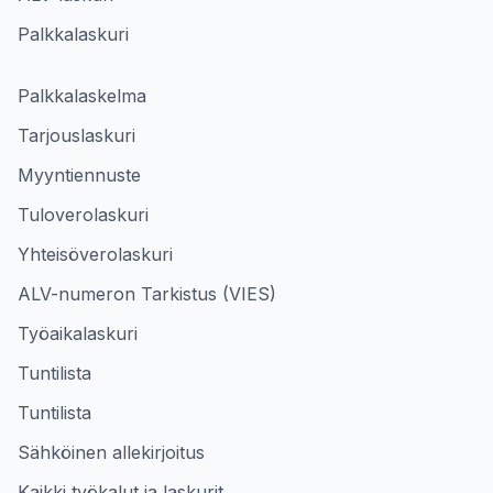
Palkkalaskuri
Palkkalaskelma
Tarjouslaskuri
Myyntiennuste
Tuloverolaskuri
Yhteisöverolaskuri
ALV-numeron Tarkistus (VIES)
Työaikalaskuri
Tuntilista
Tuntilista
Sähköinen allekirjoitus
Kaikki työkalut ja laskurit