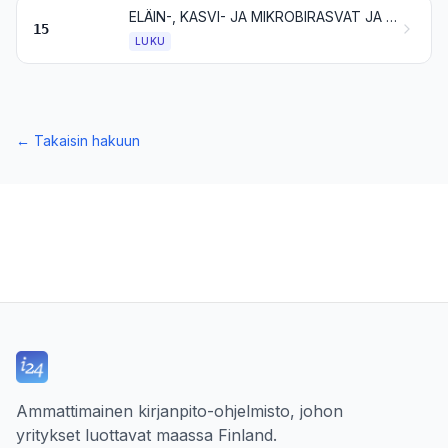
ELÄIN-, KASVI- JA MIKROBIRASVAT JA -ÖLJYT SEKÄ NIIDEN PILKKOUTUMISTUOTTEET; VALMISTETUT RAVINTORASVAT; ELÄIN- JA KASVIVAHAT
15
LUKU
←
Takaisin hakuun
Ammattimainen kirjanpito-ohjelmisto, johon
yritykset luottavat maassa Finland.