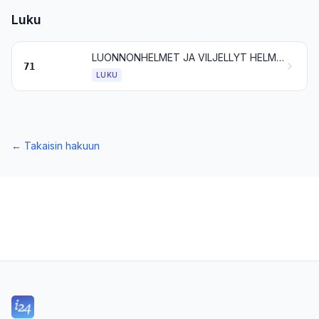
Luku
LUONNONHELMET JA VILJELLYT HELMET, JALO- JA PUOLIJALOKIVET, JALOMETALLIT, JALOMETALLILLA PLETEROIDUT METALLIT JA NÄISTÄ VALMISTETUT TAVARAT; EPÄAIDOT KORUT; METALLIRAHAT
71
LUKU
←
Takaisin hakuun