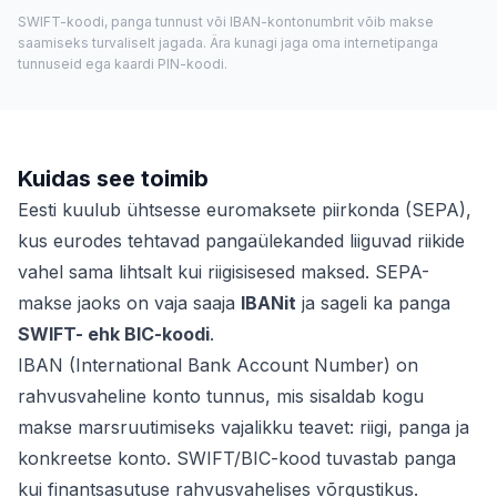
SWIFT-koodi, panga tunnust või IBAN-kontonumbrit võib makse
saamiseks turvaliselt jagada. Ära kunagi jaga oma internetipanga
tunnuseid ega kaardi PIN-koodi.
Kuidas see toimib
Eesti kuulub ühtsesse euromaksete piirkonda (SEPA),
kus eurodes tehtavad pangaülekanded liiguvad riikide
vahel sama lihtsalt kui riigisisesed maksed. SEPA-
makse jaoks on vaja saaja
IBANit
ja sageli ka panga
SWIFT- ehk BIC-koodi
.
IBAN (International Bank Account Number) on
rahvusvaheline konto tunnus, mis sisaldab kogu
makse marsruutimiseks vajalikku teavet: riigi, panga ja
konkreetse konto. SWIFT/BIC-kood tuvastab panga
kui finantsasutuse rahvusvahelises võrgustikus.