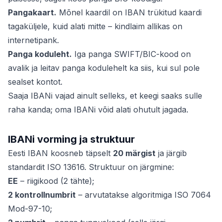
Pangakaart.
Mõnel kaardil on IBAN trükitud kaardi
tagaküljele, kuid alati mitte – kindlaim allikas on
internetipank.
Panga koduleht.
Iga panga SWIFT/BIC-kood on
avalik ja leitav panga kodulehelt ka siis, kui sul pole
sealset kontot.
Saaja IBANi vajad ainult selleks, et keegi saaks sulle
raha kanda; oma IBANi võid alati ohutult jagada.
IBANi vorming ja struktuur
Eesti IBAN koosneb täpselt
20 märgist
ja järgib
standardit ISO 13616. Struktuur on järgmine:
EE
– riigikood (2 tähte);
2 kontrollnumbrit
– arvutatakse algoritmiga ISO 7064
Mod-97-10;