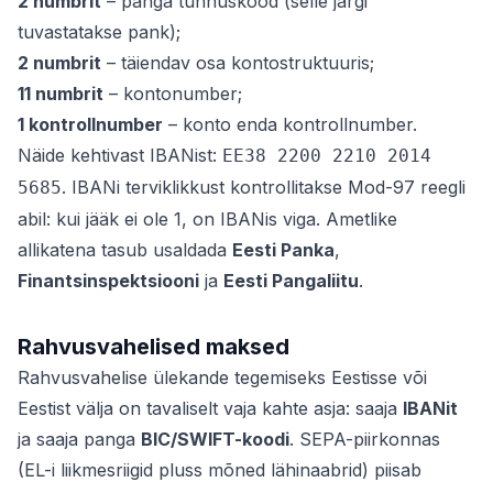
2 numbrit
– panga tunnuskood (selle järgi
tuvastatakse pank);
2 numbrit
– täiendav osa kontostruktuuris;
11 numbrit
– kontonumber;
1 kontrollnumber
– konto enda kontrollnumber.
Näide kehtivast IBANist:
EE38 2200 2210 2014
. IBANi terviklikkust kontrollitakse Mod-97 reegli
5685
abil: kui jääk ei ole 1, on IBANis viga. Ametlike
allikatena tasub usaldada
Eesti Panka
,
Finantsinspektsiooni
ja
Eesti Pangaliitu
.
Rahvusvahelised maksed
Rahvusvahelise ülekande tegemiseks Eestisse või
Eestist välja on tavaliselt vaja kahte asja: saaja
IBANit
ja saaja panga
BIC/SWIFT-koodi
. SEPA-piirkonnas
(EL-i liikmesriigid pluss mõned lähinaabrid) piisab