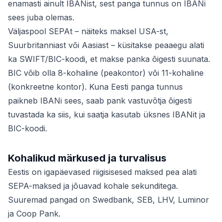
enamasti ainult IBANist, sest panga tunnus on IBANi
sees juba olemas.
Väljaspool SEPAt – näiteks maksel USA-st,
Suurbritanniast või Aasiast – küsitakse peaaegu alati
ka SWIFT/BIC-koodi, et makse panka õigesti suunata.
BIC võib olla 8-kohaline (peakontor) või 11-kohaline
(konkreetne kontor). Kuna Eesti panga tunnus
paikneb IBANi sees, saab pank vastuvõtja õigesti
tuvastada ka siis, kui saatja kasutab üksnes IBANit ja
BIC-koodi.
Kohalikud märkused ja turvalisus
Eestis on igapäevased riigisisesed maksed pea alati
SEPA-maksed ja jõuavad kohale sekunditega.
Suuremad pangad on Swedbank, SEB, LHV, Luminor
ja Coop Pank.