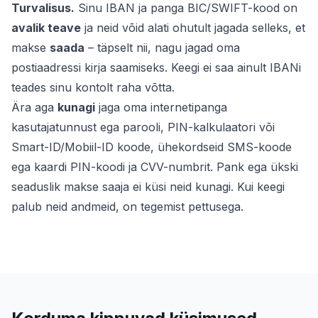
Turvalisus.
Sinu IBAN ja panga BIC/SWIFT-kood on
avalik teave
ja neid võid alati ohutult jagada selleks, et
makse
saada
– täpselt nii, nagu jagad oma
postiaadressi kirja saamiseks. Keegi ei saa ainult IBANi
teades sinu kontolt raha võtta.
Ära aga
kunagi
jaga oma internetipanga
kasutajatunnust ega parooli, PIN-kalkulaatori või
Smart-ID/Mobiil-ID koode, ühekordseid SMS-koode
ega kaardi PIN-koodi ja CVV-numbrit. Pank ega ükski
seaduslik makse saaja ei küsi neid kunagi. Kui keegi
palub neid andmeid, on tegemist pettusega.