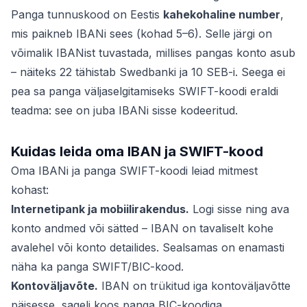
Panga tunnuskood on Eestis
kahekohaline number
,
mis paikneb IBANi sees (kohad 5–6). Selle järgi on
võimalik IBANist tuvastada, millises pangas konto asub
– näiteks 22 tähistab Swedbanki ja 10 SEB-i. Seega ei
pea sa panga väljaselgitamiseks SWIFT-koodi eraldi
teadma: see on juba IBANi sisse kodeeritud.
Kuidas leida oma IBAN ja SWIFT-kood
Oma IBANi ja panga SWIFT-koodi leiad mitmest
kohast:
Internetipank ja mobiilirakendus.
Logi sisse ning ava
konto andmed või sätted – IBAN on tavaliselt kohe
avalehel või konto detailides. Sealsamas on enamasti
näha ka panga SWIFT/BIC-kood.
Kontoväljavõte.
IBAN on trükitud iga kontoväljavõtte
päisesse, sageli koos panga BIC-koodiga.