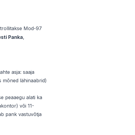
ntrollitakse Mod-97
sti Panka
,
ahte asja: saaja
ss mõned lähinaabrid)
se peaaegu alati ka
kontor) või 11-
ab pank vastuvõtja