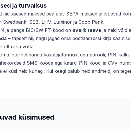
ed ja turvalisus
d riigisisesed maksed pea alati SEPA-maksed ja jõuavad koh
 Swedbank, SEB, LHV, Luminor ja Coop Pank.
N ja panga BIC/SWIFT-kood on
avalik teave
ja neid võid a
ada
– täpselt nii, nagu jagad oma postiaadressi kirja saamisek
tolt raha võtta.
oma internetipanga kasutajatunnust ega parooli, PIN-kalkul
 ühekordseid SMS-koode ega kaardi PIN-koodi ja CVV-numbr
 ei küsi neid kunagi. Kui keegi palub neid andmeid, on tege
uvad küsimused