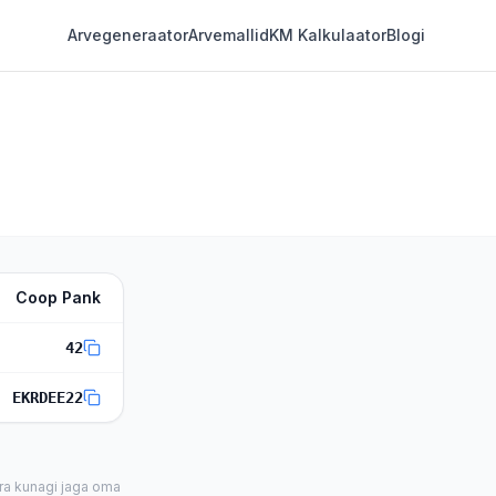
Arvegeneraator
Arvemallid
KM Kalkulaator
Blogi
Coop Pank
42
EKRDEE22
ra kunagi jaga oma