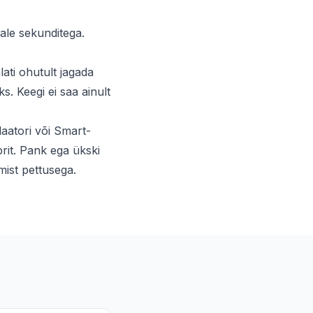
ale sekunditega.
lati ohutult jagada
s. Keegi ei saa ainult
aatori või Smart-
it. Pank ega ükski
mist pettusega.