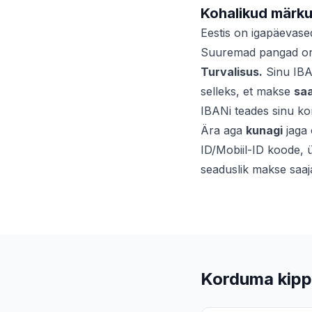
Kohalikud märkus
Eestis on igapäevase
Suuremad pangad on
Turvalisus.
Sinu IBA
selleks, et makse
sa
IBANi teades sinu kon
Ära aga
kunagi
jaga 
ID/Mobiil-ID koode,
seaduslik makse saaja
Korduma kipp