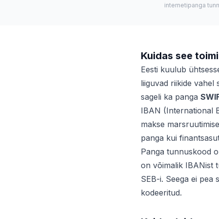
internetipanga tun
Kuidas see toim
Eesti kuulub ühtses
liiguvad riikide vahe
sageli ka panga
SWIF
IBAN (International
makse marsruutimisek
panga kui finantsasu
Panga tunnuskood o
on võimalik IBANist 
SEB-i. Seega ei pea 
kodeeritud.