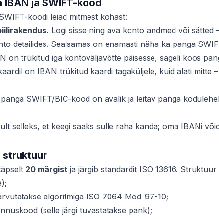
a IBAN ja SWIFT-kood
SWIFT-koodi leiad mitmest kohast:
iilirakendus.
Logi sisse ning ava konto andmed või sätted –
onto detailides. Sealsamas on enamasti näha ka panga SWI
 on trükitud iga kontoväljavõtte päisesse, sageli koos pa
ardil on IBAN trükitud kaardi tagaküljele, kuid alati mitte –
panga SWIFT/BIC-kood on avalik ja leitav panga kodulehelt 
ult selleks, et keegi saaks sulle raha kanda; oma IBANi võid 
 struktuur
täpselt
20 märgist
ja järgib standardit ISO 13616. Struktuur
);
arvutatakse algoritmiga ISO 7064 Mod-97-10;
nnuskood (selle järgi tuvastatakse pank);