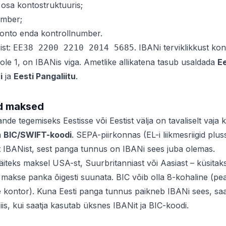
 osa kontostruktuuris;
mber;
onto enda kontrollnumber.
ist:
. IBANi terviklikkust ko
EE38 2200 2210 2014 5685
ei ole 1, on IBANis viga. Ametlike allikatena tasub usaldada
Ee
i
ja
Eesti Pangaliitu
.
d maksed
de tegemiseks Eestisse või Eestist välja on tavaliselt vaja k
a
BIC/SWIFT-koodi
. SEPA-piirkonnas (EL-i liikmesriigid plu
lt IBANist, sest panga tunnus on IBANi sees juba olemas.
äiteks maksel USA-st, Suurbritanniast või Aasiast – küsitak
makse panka õigesti suunata. BIC võib olla 8-kohaline (pea
 kontor). Kuna Eesti panga tunnus paikneb IBANi sees, sa
siis, kui saatja kasutab üksnes IBANit ja BIC-koodi.