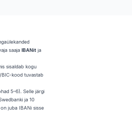
angaülekanded
vaja saaja
IBANit
ja
is sisaldab kogu
T/BIC-kood tuvastab
had 5–6). Selle järgi
 Swedbanki ja 10
 on juba IBANi sisse