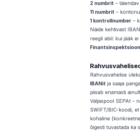
2 numbrit
– täiendav
11 numbrit
– kontonu
1 kontrollnumber
– k
Näide kehtivast IBAN
reegli abil: kui jääk 
Finantsinspektsioon
Rahvusvahelise
Rahvusvahelise ülekan
IBANit
ja saaja pang
piisab enamasti ainu
Väljaspool SEPAt – n
SWIFT/BIC-koodi, et 
kohaline (konkreetne
õigesti tuvastada ka 