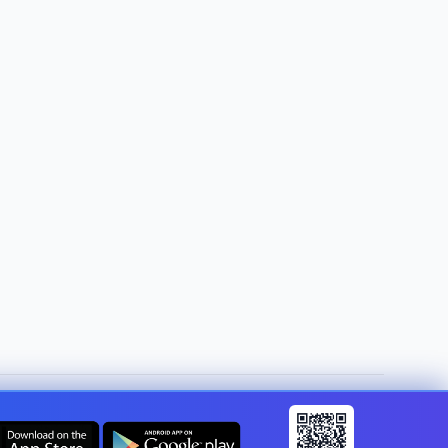
Muuda riiki:
Estonia