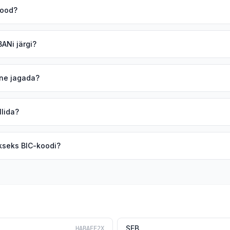
kood?
BANi järgi?
ine jagada?
llida?
kseks BIC-koodi?
SEB
HABAEE2X