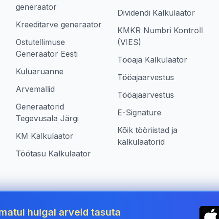
generaator
Dividendi Kalkulaator
Kreeditarve generaator
KMKR Numbri Kontroll
Ostutellimuse
(VIES)
Generaator Eesti
Tööaja Kalkulaator
Kuluaruanne
Tööajaarvestus
Arvemallid
Tööajaarvestus
Generaatorid
E-Signature
Tegevusala Järgi
Kõik tööriistad ja
KM Kalkulaator
kalkulaatorid
Töötasu Kalkulaator
 Estonia
matul hulgal arveid tasuta