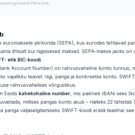
nuseid ega kaardi PIN-koodi.
ib
se euromaksete piirkonda (SEPA), kus eurodes tehtavad p
l sama lihtsalt kui riigisisesed maksed. SEPA-makse jaoks on 
T- ehk BIC-koodi
.
 Bank Account Number) on rahvusvaheline konto tunnus, m
s vajalikku teavet: riigi, panga ja konkreetse konto. SWIF
tuse rahvusvahelises võrgustikus.
n Eestis
kahekohaline number
, mis paikneb IBANi sees (ko
tuvastada, millises pangas konto asub – näiteks 22 tähistab
sa panga väljaselgitamiseks SWIFT-koodi eraldi teadma: see