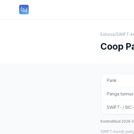
Estonia
/
SWIFT-ko
Coop Pa
Pank
Panga tunnus
SWIFT- / BIC
Kontrollitud
2026-
SWIFT-koodi, panga