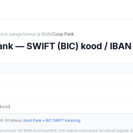
od, panga tunnus ja IBAN
/
Coop Pank
nk — SWIFT (BIC) kood / IBAN
-kood
06-30
·
Allikas
:
Eesti Pank + BIC SWIFT kataloog
 tunnust või IBAN-kontonumbrit võib makse saamiseks turvaliselt jagada. Ä