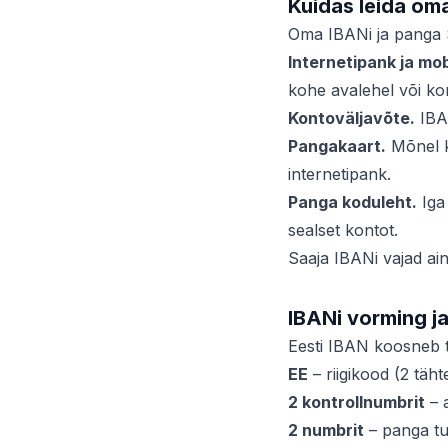
Kuidas leida om
Oma IBANi ja panga 
Internetipank ja mob
kohe avalehel või k
Kontoväljavõte.
IBAN
Pangakaart.
Mõnel ka
internetipank.
Panga koduleht.
Iga 
sealset kontot.
Saaja IBANi vajad ain
IBANi vorming ja
Eesti IBAN koosneb 
EE
– riigikood (2 tähte
2 kontrollnumbrit
– 
2 numbrit
– panga tu