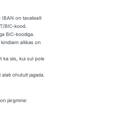
 IBAN on tavaliselt
FT/BIC-kood.
nga BIC-koodiga.
 kindlaim allikas on
ka siis, kui sul pole
alati ohutult jagada.
 on järgmine: