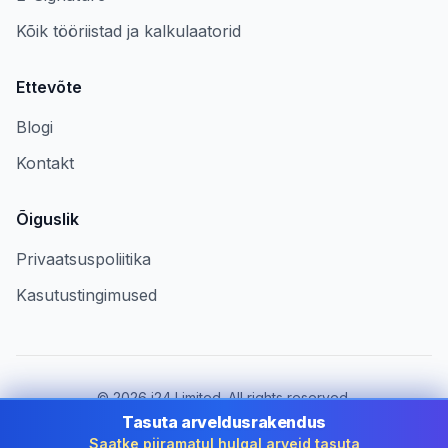
Kõik tööriistad ja kalkulaatorid
Ettevõte
Blogi
Kontakt
Õiguslik
Privaatsuspoliitika
Kasutustingimused
©
2026
i24 Limited. All rights reserved.
Ettevõtetele riigis Estonia
Tasuta arveldusrakendus
Saatke piiramatul hulgal arveid tasuta
Muuda riiki:
Estonia