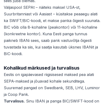
sees juba olemas.
Väljaspool SEPAt – näiteks maksel USA-st,
Suurbritanniast või Aasiast – küsitakse peaaegu alati
ka SWIFT/BIC-koodi, et makse panka õigesti suunata.
BIC võib olla 8-kohaline (peakontor) või 11-kohaline
(konkreetne kontor). Kuna Eesti panga tunnus
paikneb IBANi sees, saab pank vastuvõtja õigesti
tuvastada ka siis, kui saatja kasutab üksnes IBANit ja
BIC-koodi.
Kohalikud märkused ja turvalisus
Eestis on igapäevased riigisisesed maksed pea alati
SEPA-maksed ja jõuavad kohale sekunditega.
Suuremad pangad on Swedbank, SEB, LHV, Luminor
ja Coop Pank.
Turvalisus.
Sinu IBAN ja panga BIC/SWIFT-kood on