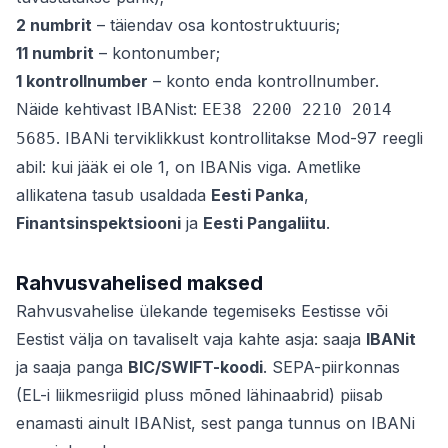
2 numbrit
– täiendav osa kontostruktuuris;
11 numbrit
– kontonumber;
1 kontrollnumber
– konto enda kontrollnumber.
Näide kehtivast IBANist:
EE38 2200 2210 2014
. IBANi terviklikkust kontrollitakse Mod-97 reegli
5685
abil: kui jääk ei ole 1, on IBANis viga. Ametlike
allikatena tasub usaldada
Eesti Panka
,
Finantsinspektsiooni
ja
Eesti Pangaliitu
.
Rahvusvahelised maksed
Rahvusvahelise ülekande tegemiseks Eestisse või
Eestist välja on tavaliselt vaja kahte asja: saaja
IBANit
ja saaja panga
BIC/SWIFT-koodi
. SEPA-piirkonnas
(EL-i liikmesriigid pluss mõned lähinaabrid) piisab
enamasti ainult IBANist, sest panga tunnus on IBANi