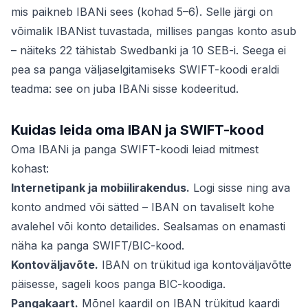
mis paikneb IBANi sees (kohad 5–6). Selle järgi on
võimalik IBANist tuvastada, millises pangas konto asub
– näiteks 22 tähistab Swedbanki ja 10 SEB-i. Seega ei
pea sa panga väljaselgitamiseks SWIFT-koodi eraldi
teadma: see on juba IBANi sisse kodeeritud.
Kuidas leida oma IBAN ja SWIFT-kood
Oma IBANi ja panga SWIFT-koodi leiad mitmest
kohast:
Internetipank ja mobiilirakendus.
Logi sisse ning ava
konto andmed või sätted – IBAN on tavaliselt kohe
avalehel või konto detailides. Sealsamas on enamasti
näha ka panga SWIFT/BIC-kood.
Kontoväljavõte.
IBAN on trükitud iga kontoväljavõtte
päisesse, sageli koos panga BIC-koodiga.
Pangakaart.
Mõnel kaardil on IBAN trükitud kaardi