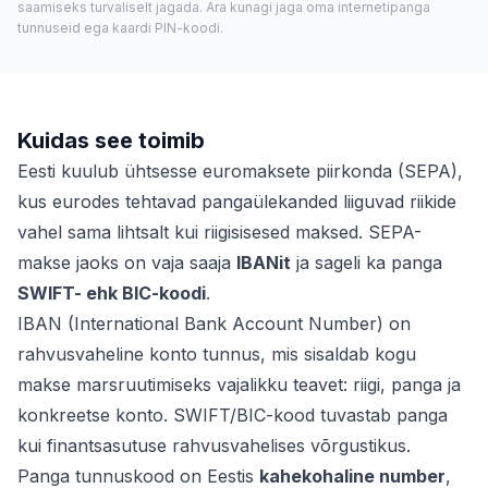
saamiseks turvaliselt jagada. Ära kunagi jaga oma internetipanga
tunnuseid ega kaardi PIN-koodi.
Kuidas see toimib
Eesti kuulub ühtsesse euromaksete piirkonda (SEPA),
kus eurodes tehtavad pangaülekanded liiguvad riikide
vahel sama lihtsalt kui riigisisesed maksed. SEPA-
makse jaoks on vaja saaja
IBANit
ja sageli ka panga
SWIFT- ehk BIC-koodi
.
IBAN (International Bank Account Number) on
rahvusvaheline konto tunnus, mis sisaldab kogu
makse marsruutimiseks vajalikku teavet: riigi, panga ja
konkreetse konto. SWIFT/BIC-kood tuvastab panga
kui finantsasutuse rahvusvahelises võrgustikus.
Panga tunnuskood on Eestis
kahekohaline number
,