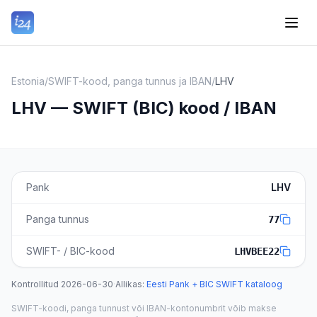
Estonia
/
SWIFT-kood, panga tunnus ja IBAN
/
LHV
LHV — SWIFT (BIC) kood / IBAN
Pank
LHV
Panga tunnus
77
SWIFT- / BIC-kood
LHVBEE22
Kontrollitud
2026-06-30
·
Allikas
:
Eesti Pank + BIC SWIFT kataloog
SWIFT-koodi, panga tunnust või IBAN-kontonumbrit võib makse