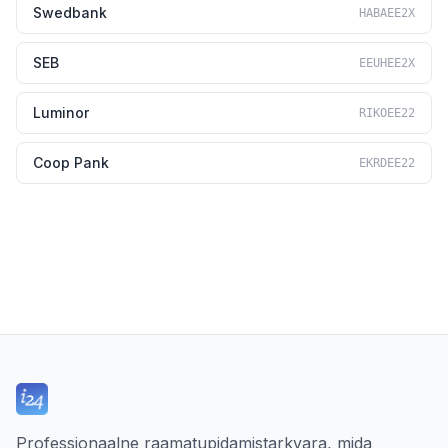
Swedbank
HABAEE2X
SEB
EEUHEE2X
Luminor
RIKOEE22
Coop Pank
EKRDEE22
Professionaalne raamatupidamistarkvara, mida