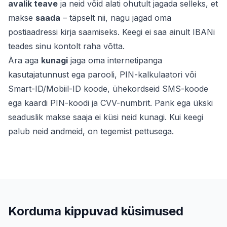
avalik teave
ja neid võid alati ohutult jagada selleks, et
makse
saada
– täpselt nii, nagu jagad oma
postiaadressi kirja saamiseks. Keegi ei saa ainult IBANi
teades sinu kontolt raha võtta.
Ära aga
kunagi
jaga oma internetipanga
kasutajatunnust ega parooli, PIN-kalkulaatori või
Smart-ID/Mobiil-ID koode, ühekordseid SMS-koode
ega kaardi PIN-koodi ja CVV-numbrit. Pank ega ükski
seaduslik makse saaja ei küsi neid kunagi. Kui keegi
palub neid andmeid, on tegemist pettusega.
Korduma kippuvad küsimused