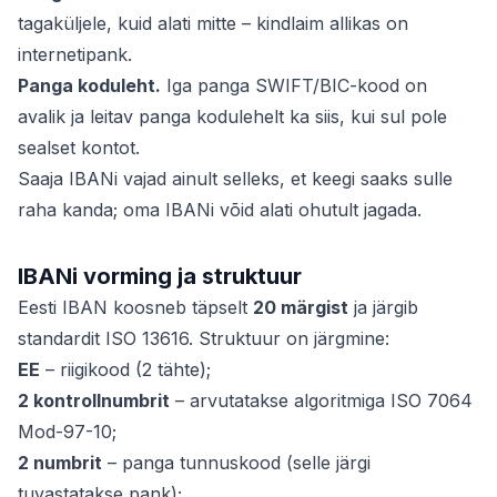
tagaküljele, kuid alati mitte – kindlaim allikas on
internetipank.
Panga koduleht.
Iga panga SWIFT/BIC-kood on
avalik ja leitav panga kodulehelt ka siis, kui sul pole
sealset kontot.
Saaja IBANi vajad ainult selleks, et keegi saaks sulle
raha kanda; oma IBANi võid alati ohutult jagada.
IBANi vorming ja struktuur
Eesti IBAN koosneb täpselt
20 märgist
ja järgib
standardit ISO 13616. Struktuur on järgmine:
EE
– riigikood (2 tähte);
2 kontrollnumbrit
– arvutatakse algoritmiga ISO 7064
Mod-97-10;
2 numbrit
– panga tunnuskood (selle järgi
tuvastatakse pank);