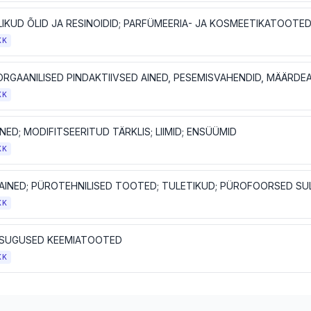
KK
KK
NED; MODIFITSEERITUD TÄRKLIS; LIIMID; ENSÜÜMID
KK
KK
SUGUSED KEEMIATOOTED
KK