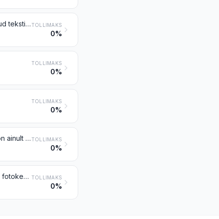
Valgustamata valgustundlik fotopaber, -papp ja valgustamata valgustundlikud tekstiilmaterjalid
TOLLIMAKS
0%
TOLLIMAKS
0%
TOLLIMAKS
0%
Valgustatud ja ilmutatud kinofilmid, heliribaga või heliribata või need, millel on ainult heliriba
TOLLIMAKS
0%
Fotokemikaalid (v.a lakid, liimid, adhesiivid jms valmistised); kokkusegamata fotokemikaalid (v.a lakid, liimid, adhesiivid jms valmistised), väljamõõdetud portsjonites või jaemüügipakendis, kasutamiseks valmiskujul
TOLLIMAKS
0%