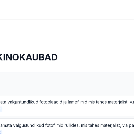
 KINOKAUBAD
K
K