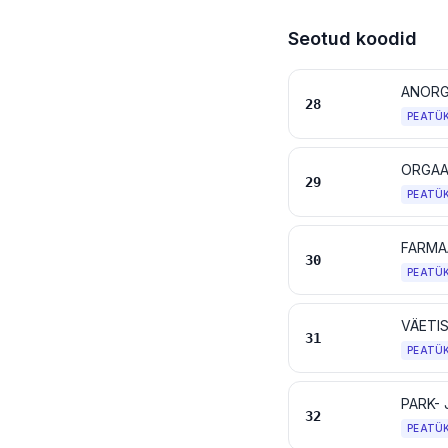
Seotud koodid
28
PEATÜ
ORGAA
29
PEATÜ
FARMA
30
PEATÜ
VÄETI
31
PEATÜ
32
PEATÜ