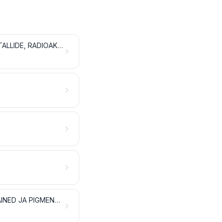
ANORGAANILISED KEMIKAALID; VÄÄRISMETALLIDE, HARULDASTE MULDMETALLIDE, RADIOAKTIIVSETE ELEMENTIDE JA ISOTOOPIDE ORGAANILISED JA ANORGAANILISED ÜHENDID
PARK- JA VÄRVAINEEKSTRAKTID; TANNIINID JA NENDE DERIVAADID; VÄRVAINED JA PIGMENDID; VÄRVID JA LAKID; KITT JA MUUD MASTIKSID; TINT