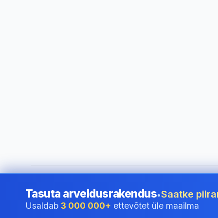
©
2026
i24 Limited. All rights reserved.
•
Ettevõtetele riigis
Tasuta arveldusrakendus
Saatke piira
•
Usaldab
3 000 000+
ettevõtet üle maailma