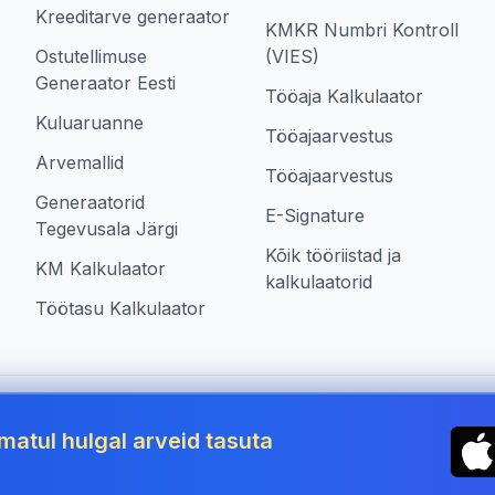
Kreeditarve generaator
KMKR Numbri Kontroll
Ostutellimuse
(VIES)
Generaator Eesti
Tööaja Kalkulaator
Kuluaruanne
Tööajaarvestus
Arvemallid
Tööajaarvestus
Generaatorid
E-Signature
Tegevusala Järgi
Kõik tööriistad ja
KM Kalkulaator
kalkulaatorid
Töötasu Kalkulaator
 Estonia
matul hulgal arveid tasuta