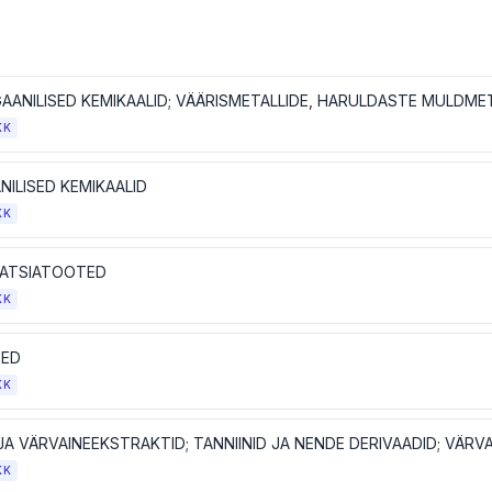
KK
NILISED KEMIKAALID
KK
ATSIATOOTED
KK
SED
KK
KK