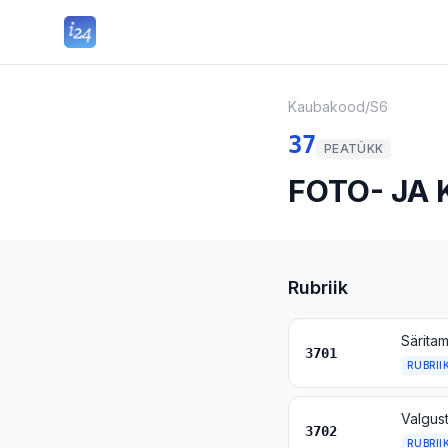
Kaubakood
/
S6
37
PEATÜKK
FOTO- JA
Rubriik
3701
RUBRII
3702
RUBRII