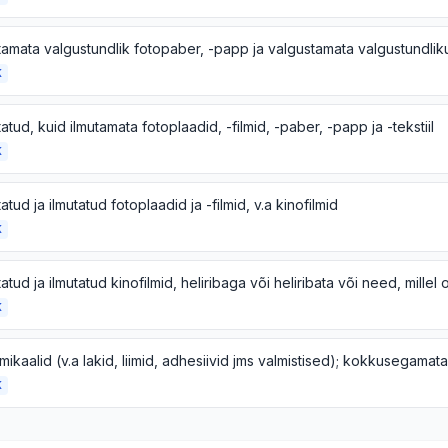
K
atud, kuid ilmutamata fotoplaadid, -filmid, -paber, -papp ja -tekstiil
K
atud ja ilmutatud fotoplaadid ja -filmid, v.a kinofilmid
K
K
K