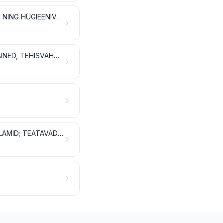
EETERLIKUD ÕLID JA RESINOIDID; PARFÜMEERIA- JA KOSMEETIKATOOTED NING HÜGIEENIVAHENDID
SEEP, ORGAANILISED PINDAKTIIVSED AINED, PESEMISVAHENDID, MÄÄRDEAINED, TEHISVAHAD JA VAHAVALMISTISED, POLEERIMIS- JA PUHASTUSVAHENDID, KÜÜNLAD JMS TOOTED, VOOLIMISPASTAD, STOMATOLOOGILINE VAHA JA HAMBARAVIS KASUTATAVAD KIPSISEGUD
LÕHKEAINED; PÜROTEHNILISED TOOTED; TULETIKUD; PÜROFOORSED SULAMID; TEATAVAD KERGSÜTTIVAD VALMISTISED