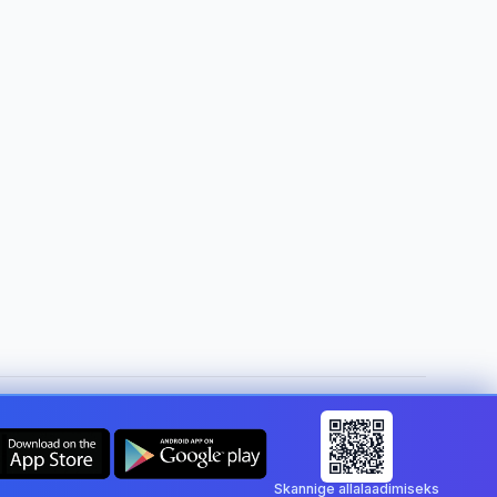
Muuda riiki:
Estonia
Skannige allalaadimiseks