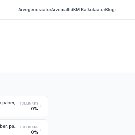
Arvegeneraator
Arvemallid
KM Kalkulaator
Blogi
Säritamata valgustundlikud fotoplaadid ja lamefilmid mis tahes materjalist, v.a paber, papp ja tekstiilmaterjalid; valgustamata valgustundlik kiirfotolamefilm, pakendatud või pakendamata
TOLLIMAKS
0%
Valgustamata valgustundlikud fotofilmid rullides, mis tahes materjalist, v.a paber, papp ja tekstiilmaterjalid; valgustamata valgustundlikud kiirfotofilmid rullides
TOLLIMAKS
0%