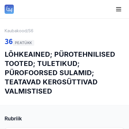
Kaubakood
/
S6
36
PEATÜKK
LÕHKEAINED; PÜROTEHNILISED
TOOTED; TULETIKUD;
PÜROFOORSED SULAMID;
TEATAVAD KERGSÜTTIVAD
VALMISTISED
Rubriik