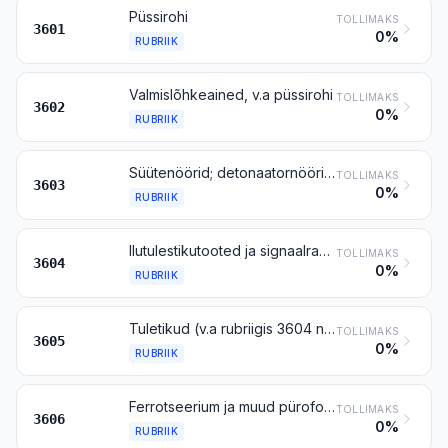
Püssirohi
TOLLIMAKS
3601
0%
RUBRIIK
Valmislõhkeained, v.a püssirohi
TOLLIMAKS
3602
0%
RUBRIIK
Süütenöörid; detonaatornöörid; löök- ja detonaatorkapslid; sütikud; elektrilised detonaatorid
TOLLIMAKS
3603
0%
RUBRIIK
Ilutulestikutooted ja signaalraketid, raketid sademete reguleerimiseks, udusignaalid jm pürotehnilised tooted
TOLLIMAKS
3604
0%
RUBRIIK
Tuletikud (v.a rubriigis 3604 nimetatud pürotehnilised tooted)
TOLLIMAKS
3605
0%
RUBRIIK
Ferrotseerium ja muud pürofoorsed sulamid mis tahes kujul; käesoleva grupi märkuses 2 nimetatud põlevainetooted
TOLLIMAKS
3606
0%
RUBRIIK