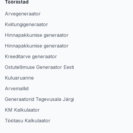
Tööriistad
Arvegeneraator
Kviitungigeneraator
Hinnapakkumise generaator
Hinnapakkumise generaator
Kreeditarve generaator
Ostutellimuse Generaator Eesti
Kuluaruanne
Arvemallid
Generaatorid Tegevusala Järgi
KM Kalkulaator
Töötasu Kalkulaator