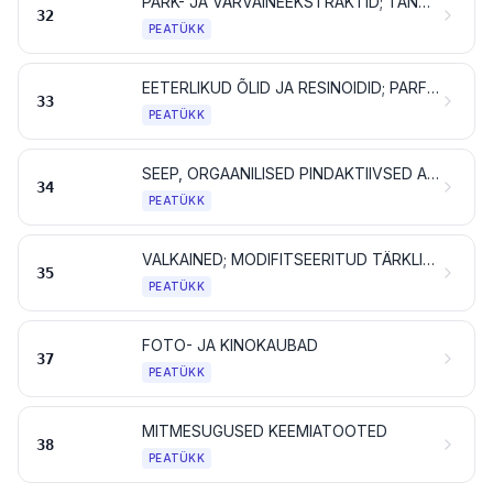
PARK- JA VÄRVAINEEKSTRAKTID; TANNIINID JA NENDE DERIVAADID; VÄRVAINED JA PIGMENDID; VÄRVID JA LAKID; KITT JA MUUD MASTIKSID; TINT
32
PEATÜKK
EETERLIKUD ÕLID JA RESINOIDID; PARFÜMEERIA- JA KOSMEETIKATOOTED NING HÜGIEENIVAHENDID
33
PEATÜKK
SEEP, ORGAANILISED PINDAKTIIVSED AINED, PESEMISVAHENDID, MÄÄRDEAINED, TEHISVAHAD JA VAHAVALMISTISED, POLEERIMIS- JA PUHASTUSVAHENDID, KÜÜNLAD JMS TOOTED, VOOLIMISPASTAD, STOMATOLOOGILINE VAHA JA HAMBARAVIS KASUTATAVAD KIPSISEGUD
34
PEATÜKK
VALKAINED; MODIFITSEERITUD TÄRKLIS; LIIMID; ENSÜÜMID
35
PEATÜKK
FOTO- JA KINOKAUBAD
37
PEATÜKK
MITMESUGUSED KEEMIATOOTED
38
PEATÜKK