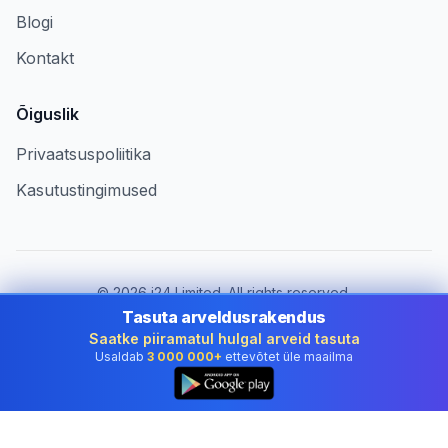
Blogi
Kontakt
Õiguslik
Privaatsuspoliitika
Kasutustingimused
©
2026
i24 Limited. All rights reserved.
Ettevõtetele riigis Estonia
Tasuta arveldusrakendus
Saatke piiramatul hulgal arveid tasuta
Muuda riiki:
Estonia
Usaldab
3 000 000+
ettevõtet üle maailma