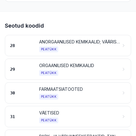
Seotud koodid
ANORGAANILISED KEMIKAALID; VÄÄRISMETALLIDE, HARULDASTE MULDMETALLIDE, RADIOAKTIIVSETE ELEMENTIDE JA ISOTOOPIDE ORGAANILISED JA ANORGAANILISED ÜHENDID
28
PEATÜKK
ORGAANILISED KEMIKAALID
29
PEATÜKK
FARMAATSIATOOTED
30
PEATÜKK
VÄETISED
31
PEATÜKK