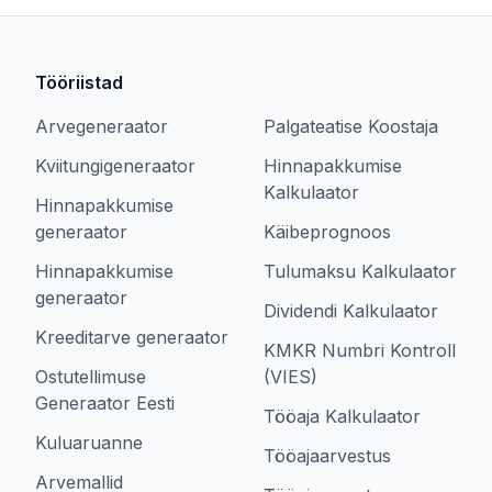
Tööriistad
Arvegeneraator
Palgateatise Koostaja
Kviitungigeneraator
Hinnapakkumise
Kalkulaator
Hinnapakkumise
generaator
Käibeprognoos
Hinnapakkumise
Tulumaksu Kalkulaator
generaator
Dividendi Kalkulaator
Kreeditarve generaator
KMKR Numbri Kontroll
Ostutellimuse
(VIES)
Generaator Eesti
Tööaja Kalkulaator
Kuluaruanne
Tööajaarvestus
Arvemallid