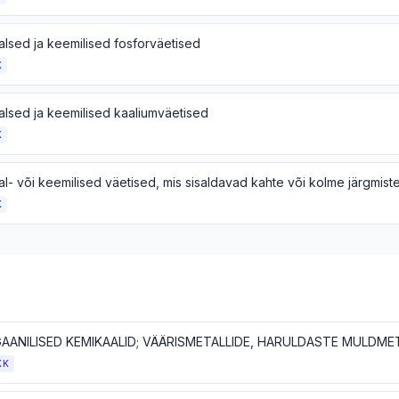
alsed ja keemilised fosforväetised
K
alsed ja keemilised kaaliumväetised
K
K
KK