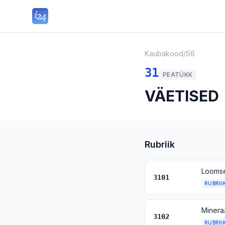
Kaubakood
/
S6
31
PEATÜKK
VÄETISED
Rubriik
3101
RUBRII
Minera
3102
RUBRII