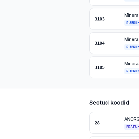
Minera
3103
RUBRII
Minera
3104
RUBRII
3105
RUBRII
Seotud koodid
28
PEATÜ