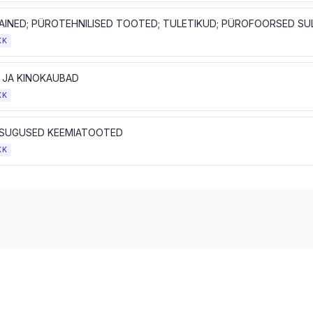
KK
 JA KINOKAUBAD
KK
SUGUSED KEEMIATOOTED
KK