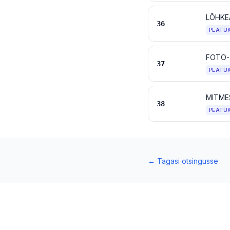
36
PEATÜ
FOTO-
37
PEATÜ
MITME
38
PEATÜ
←
Tagasi otsingusse