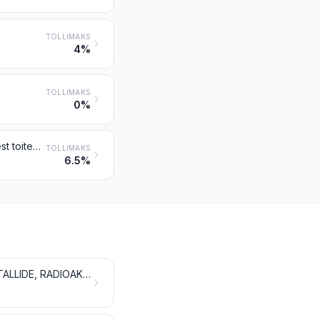
TOLLIMAKS
4%
TOLLIMAKS
0%
Mineraal- või keemilised väetised, mis sisaldavad kahte või kolme järgmistest toiteelementidest: lämmastik, fosfor ja kaalium; muud väetised; käesoleva grupi kaubad tablettidena vms kujul või pakendis brutomassiga kuni 10 kg
TOLLIMAKS
6.5%
ANORGAANILISED KEMIKAALID; VÄÄRISMETALLIDE, HARULDASTE MULDMETALLIDE, RADIOAKTIIVSETE ELEMENTIDE JA ISOTOOPIDE ORGAANILISED JA ANORGAANILISED ÜHENDID