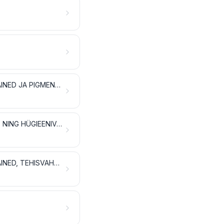
PARK- JA VÄRVAINEEKSTRAKTID; TANNIINID JA NENDE DERIVAADID; VÄRVAINED JA PIGMENDID; VÄRVID JA LAKID; KITT JA MUUD MASTIKSID; TINT
EETERLIKUD ÕLID JA RESINOIDID; PARFÜMEERIA- JA KOSMEETIKATOOTED NING HÜGIEENIVAHENDID
SEEP, ORGAANILISED PINDAKTIIVSED AINED, PESEMISVAHENDID, MÄÄRDEAINED, TEHISVAHAD JA VAHAVALMISTISED, POLEERIMIS- JA PUHASTUSVAHENDID, KÜÜNLAD JMS TOOTED, VOOLIMISPASTAD, STOMATOLOOGILINE VAHA JA HAMBARAVIS KASUTATAVAD KIPSISEGUD