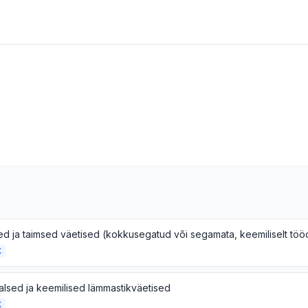
K
alsed ja keemilised lämmastikväetised
K