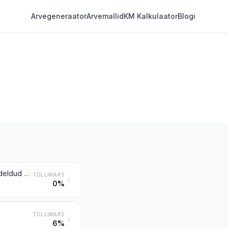
Arvegeneraator
Arvemallid
KM Kalkulaator
Blogi
Loomsed ja taimsed väetised (kokkusegatud või segamata, keemiliselt töödeldud või töötlemata); loomsete või taimsete saaduste kokkusegamise või keemilise töötlemise abil valmistatud väetised
TOLLIMAKS
0%
TOLLIMAKS
6%