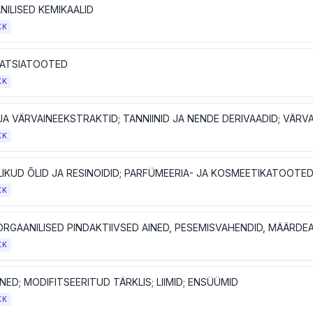
NILISED KEMIKAALID
KK
ATSIATOOTED
KK
KK
KK
KK
NED; MODIFITSEERITUD TÄRKLIS; LIIMID; ENSÜÜMID
KK