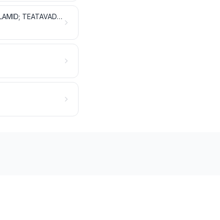
LÕHKEAINED; PÜROTEHNILISED TOOTED; TULETIKUD; PÜROFOORSED SULAMID; TEATAVAD KERGSÜTTIVAD VALMISTISED