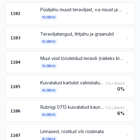
Püülijahu muust teraviljast, v.a nisust ja meslinist
1102
RUBRIIK
Teraviljatangud, lihtjahu ja graanulid
1103
RUBRIIK
Muul viisil töödeldud teravili (näiteks kroovitud, valtsitud, helvestatud, kruupideks jahvatatud, lõigatud või jämejahvatusega), v.a rubriigi 1006 riis; terved, valtsitud, helvestatud või jahvatatud teraviljaidud
1104
RUBRIIK
Kuivatatud kartulist valmistatud peen- ja jämejahu, pulber, helbed ja graanulid
TOLLIMAKS
1105
0%
RUBRIIK
Rubriigi 0713 kuivatatud kaunviljadest, rubriigi 0714 saagost, juurtest või mugulatest valmistatud peen- ja jämejahu ning pulber; grupi 8 toodetest valmistatud peen- ja jämejahu ning pulber
TOLLIMAKS
1106
6%
RUBRIIK
Linnased, röstitud või röstimata
1107
RUBRIIK