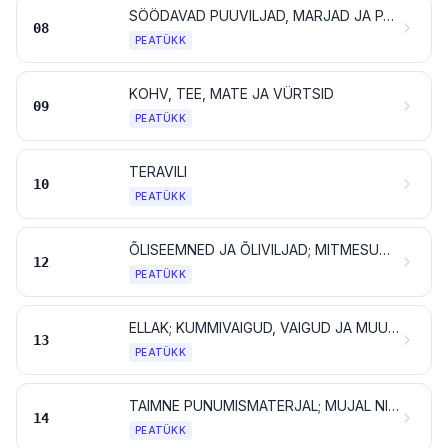
SÖÖDAVAD PUUVILJAD, MARJAD JA PÄHKLID; TSITRUSVILJADE JA MELONITE KOOR
08
PEATÜKK
KOHV, TEE, MATE JA VÜRTSID
09
PEATÜKK
TERAVILI
10
PEATÜKK
ÕLISEEMNED JA ÕLIVILJAD; MITMESUGUSED TERAD, SEEMNED JA VILJAD; TÖÖSTUSES KASUTATAVAD TAIMED JA RAVIMTAIMED; ÕLED JA SÖÖT
12
PEATÜKK
ELLAK; KUMMIVAIGUD, VAIGUD JA MUUD TAIMEMAHLAD JA -EKSTRAKTID
13
PEATÜKK
TAIMNE PUNUMISMATERJAL; MUJAL NIMETAMATA TAIMSED TOOTED
14
PEATÜKK