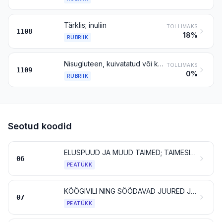
Tärklis; inuliin
TOLLIMAKS
1108
18%
RUBRIIK
Nisugluteen, kuivatatud või kuivatamata
TOLLIMAKS
1109
0%
RUBRIIK
Seotud koodid
ELUSPUUD JA MUUD TAIMED; TAIMESIBULAD, -JUURED JMS; LÕIKELILLED JA DEKORATIIVNE TAIMMATERJAL
06
PEATÜKK
KÖÖGIVILI NING SÖÖDAVAD JUURED JA MUGULAD
07
PEATÜKK