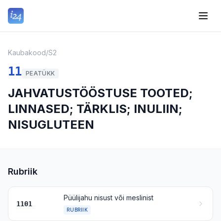
Kaubakood
/
S2
11
PEATÜKK
JAHVATUSTÖÖSTUSE TOOTED;
LINNASED; TÄRKLIS; INULIIN;
NISUGLUTEEN
Rubriik
Püülijahu nisust või meslinist
1101
RUBRIIK