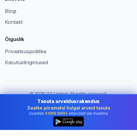
Blogi
Kontakt
Õiguslik
Privaatsuspoliitika
Kasutustingimused
©
2026
i24 Limited. All rights reserved.
Ettevõtetele riigis Estonia
Tasuta arveldusrakendus
Saatke piiramatul hulgal arveid tasuta
Muuda riiki:
Estonia
Usaldab
3 000 000+
ettevõtet üle maailma