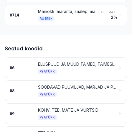
Maniokk, maranta, saalep, maapirn, bataat jms kõrge tärklise- või inuliinisisaldusega juured ja mugulad (värsked, jahutatud, külmutatud või kuivatatud, tükeldamata või tükeldatud või graanulitena); saagopalmi säsi
TOLLIMAKS
0714
2%
RUBRIIK
Seotud koodid
ELUSPUUD JA MUUD TAIMED; TAIMESIBULAD, -JUURED JMS; LÕIKELILLED JA DEKORATIIVNE TAIMMATERJAL
06
PEATÜKK
SÖÖDAVAD PUUVILJAD, MARJAD JA PÄHKLID; TSITRUSVILJADE JA MELONITE KOOR
08
PEATÜKK
KOHV, TEE, MATE JA VÜRTSID
09
PEATÜKK