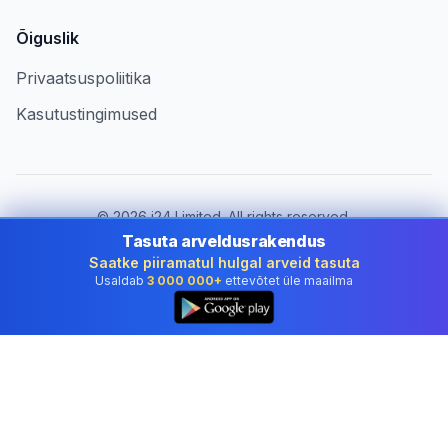
Õiguslik
Privaatsuspoliitika
Kasutustingimused
©
2026
i24 Limited. All rights reserved.
Ettevõtetele riigis Estonia
Tasuta arveldusrakendus
Saatke piiramatul hulgal arveid tasuta
Muuda riiki:
Estonia
Usaldab
3 000 000+
ettevõtet üle maailma