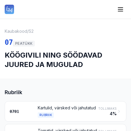
Kaubakood
/
S2
07
PEATÜKK
KÖÖGIVILI NING SÖÖDAVAD
JUURED JA MUGULAD
Rubriik
Kartulid, värsked või jahutatud
TOLLIMAKS
0701
4%
RUBRIIK
Tomatid, värsked või jahutatud