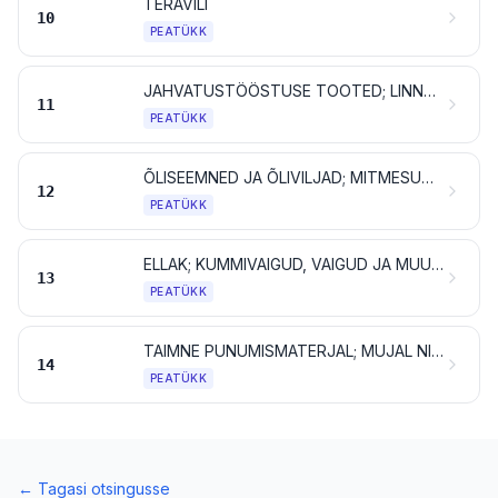
TERAVILI
10
PEATÜKK
JAHVATUSTÖÖSTUSE TOOTED; LINNASED; TÄRKLIS; INULIIN; NISUGLUTEEN
11
PEATÜKK
ÕLISEEMNED JA ÕLIVILJAD; MITMESUGUSED TERAD, SEEMNED JA VILJAD; TÖÖSTUSES KASUTATAVAD TAIMED JA RAVIMTAIMED; ÕLED JA SÖÖT
12
PEATÜKK
ELLAK; KUMMIVAIGUD, VAIGUD JA MUUD TAIMEMAHLAD JA -EKSTRAKTID
13
PEATÜKK
TAIMNE PUNUMISMATERJAL; MUJAL NIMETAMATA TAIMSED TOOTED
14
PEATÜKK
←
Tagasi otsingusse