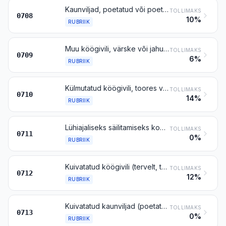
Kaunviljad, poetatud või poetamata, värsked või jahutatud
TOLLIMAKS
0708
10%
RUBRIIK
Muu köögivili, värske või jahutatud
TOLLIMAKS
0709
6%
RUBRIIK
Külmutatud köögivili, toores või eelnevalt aurutatud või keedetud
TOLLIMAKS
0710
14%
RUBRIIK
Lühiajaliseks säilitamiseks konserveeritud, kuid kohe tarbimiseks kõlbmatu köögivili
TOLLIMAKS
0711
0%
RUBRIIK
Kuivatatud köögivili (tervelt, tükeldatult, viilutatult, purustatult või pulbrina), muul viisil töötlemata
TOLLIMAKS
0712
12%
RUBRIIK
Kuivatatud kaunviljad (poetatud, kooritud või koorimata, tükeldatud või tükeldamata)
TOLLIMAKS
0713
0%
RUBRIIK