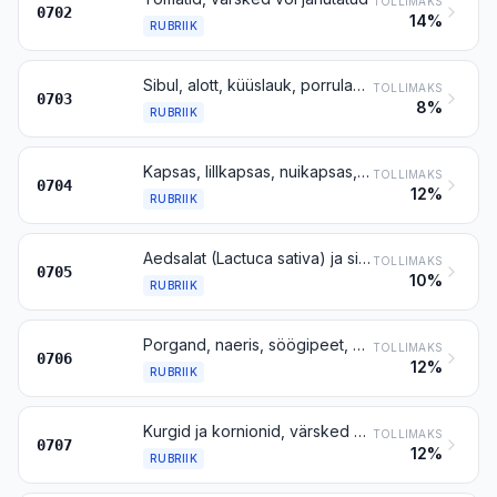
TOLLIMAKS
0702
14%
RUBRIIK
Sibul, alott, küüslauk, porrulauk jm laugud, värsked või jahutatud
TOLLIMAKS
0703
8%
RUBRIIK
Kapsas, lillkapsas, nuikapsas, lehtkapsas ja muu söödav kapsas perekonnast Brassica, värske või jahutatud
TOLLIMAKS
0704
12%
RUBRIIK
Aedsalat (Lactuca sativa) ja sigur (Cichorium spp.), värske või jahutatud
TOLLIMAKS
0705
10%
RUBRIIK
Porgand, naeris, söögipeet, aed-piimjuur, juurseller, redis jms söödav juurvili, värske või jahutatud
TOLLIMAKS
0706
12%
RUBRIIK
Kurgid ja kornionid, värsked või jahutatud
TOLLIMAKS
0707
12%
RUBRIIK