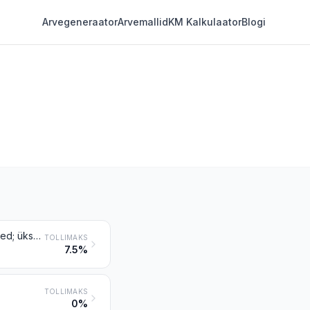
Arvegeneraator
Arvemallid
KM Kalkulaator
Blogi
Kohv (röstitud või röstimata, kofeiiniga või ilma); kohviubade kestad ja koored; ükskõik mis vahekorras kohvi sisaldavad kohviasendajad
TOLLIMAKS
7.5%
TOLLIMAKS
0%