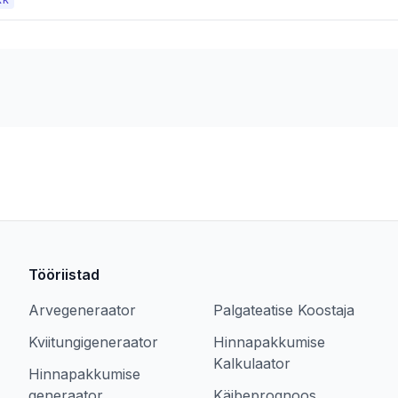
KK
Tööriistad
Arvegeneraator
Palgateatise Koostaja
Kviitungigeneraator
Hinnapakkumise
Kalkulaator
Hinnapakkumise
generaator
Käibeprognoos