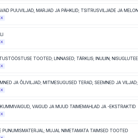
VAD PUUVILJAD, MARJAD JA PÄHKLID; TSITRUSVILJADE JA MELO
KK
LI
KK
TUSTÖÖSTUSE TOOTED; LINNASED; TÄRKLIS; INULIIN; NISUGLUTE
KK
KK
K; KUMMIVAIGUD, VAIGUD JA MUUD TAIMEMAHLAD JA -EKSTRAKTID
KK
E PUNUMISMATERJAL; MUJAL NIMETAMATA TAIMSED TOOTED