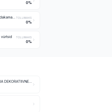
0%
Aniisi, tähtaniisi, apteegitilli, koriandri, ristiköömne või köömne seemned; kadakamarjad
TOLLIMAKS
0%
 vürtsid
TOLLIMAKS
0%
ELUSPUUD JA MUUD TAIMED; TAIMESIBULAD, -JUURED JMS; LÕIKELILLED JA DEKORATIIVNE TAIMMATERJAL