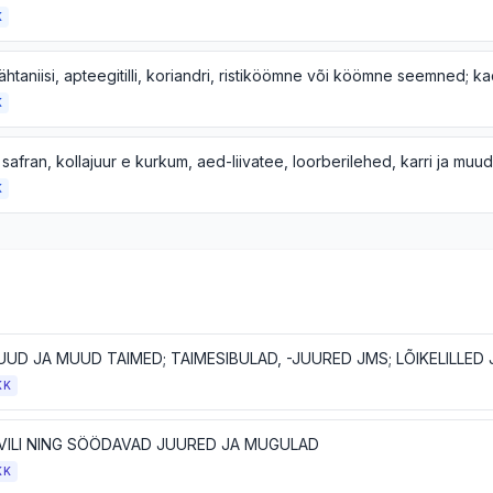
K
K
 safran, kollajuur e kurkum, aed-liivatee, loorberilehed, karri ja muud
K
KK
VILI NING SÖÖDAVAD JUURED JA MUGULAD
KK