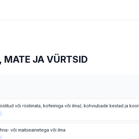
, MATE JA VÜRTSID
K
hna- või maitseainetega või ilma
K