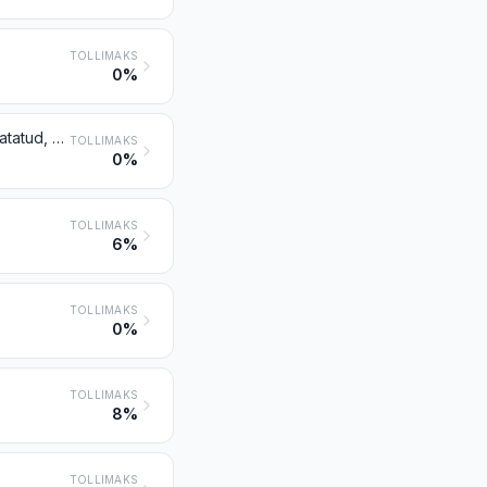
TOLLIMAKS
0%
Piprad perekonnast Piper; perekonda Capsicum või Pimenta kuuluvad kuivatatud, purustatud või jahvatatud viljad
TOLLIMAKS
0%
TOLLIMAKS
6%
TOLLIMAKS
0%
TOLLIMAKS
8%
TOLLIMAKS