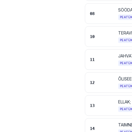
SÖÖDA
08
PEATÜ
TERAVI
10
PEATÜ
JAHVA
11
PEATÜ
12
PEATÜ
ELLA
13
PEATÜ
TAIMN
14