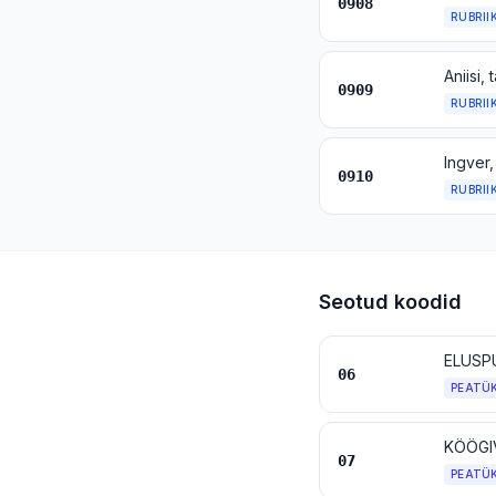
0908
RUBRII
0909
RUBRII
Ingver,
0910
RUBRII
Seotud koodid
06
PEATÜ
KÖÖGI
07
PEATÜ