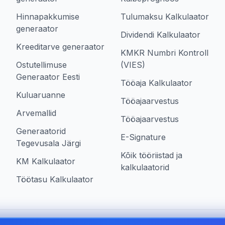
Hinnapakkumise
Tulumaksu Kalkulaator
generaator
Dividendi Kalkulaator
Kreeditarve generaator
KMKR Numbri Kontroll
Ostutellimuse
(VIES)
Generaator Eesti
Tööaja Kalkulaator
Kuluaruanne
Tööajaarvestus
Arvemallid
Tööajaarvestus
Generaatorid
E-Signature
Tegevusala Järgi
Kõik tööriistad ja
KM Kalkulaator
kalkulaatorid
Töötasu Kalkulaator