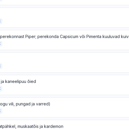
K
K
K
 ja kaneelipuu õied
K
ogu vili, pungad ja varred)
K
tpähkel, muskaatõis ja kardemon