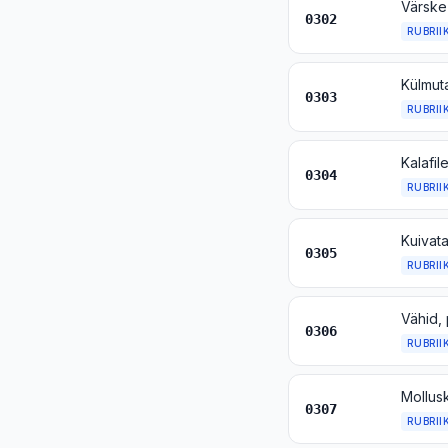
Värske 
0302
RUBRII
Külmuta
0303
RUBRII
Kalafil
0304
RUBRII
Kuivata
0305
RUBRII
0306
RUBRII
0307
RUBRII