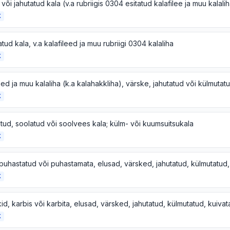
või jahutatud kala (v.a rubriigis 0304 esitatud kalafilee ja muu kalali
K
tud kala, v.a kalafileed ja muu rubriigi 0304 kalaliha
K
eed ja muu kalaliha (k.a kalahakkliha), värske, jahutatud või külmutat
K
tud, soolatud või soolvees kala; külm- või kuumsuitsukala
K
K
K