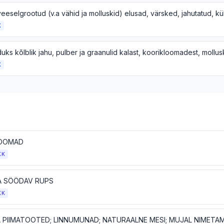
K
K
OOMAD
KK
JA SÖÖDAV RUPS
KK