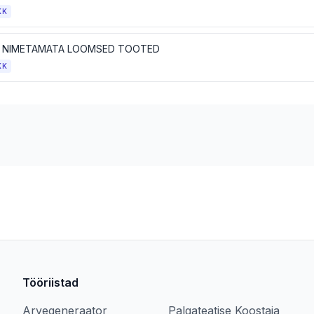
KK
 NIMETAMATA LOOMSED TOOTED
KK
Tööriistad
Arvegeneraator
Palgateatise Koostaja