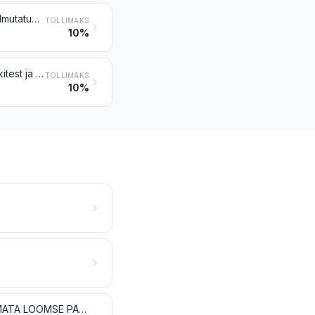
Muud veeselgrootud (v.a vähid ja molluskid) elusad, värsked, jahutatud, külmutatud, kuivatatud, soolatud või soolvees; suitsutatud veeselgrootud (v.a vähid ja molluskid), enne suitsutamist või suitsutamise käigus kuumtöödeldud või mitte
TOLLIMAKS
10%
Inimtoiduks kõlblik jahu, pulber ja graanulid kalast, koorikloomadest, molluskitest ja muudest veeselgrootutest
TOLLIMAKS
10%
PIIM JA PIIMATOOTED; LINNUMUNAD; NATURAALNE MESI; MUJAL NIMETAMATA LOOMSE PÄRITOLUGA TOIDUAINED