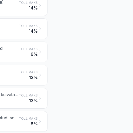
ha)
TOLLIMAKS
14%
TOLLIMAKS
14%
ud
TOLLIMAKS
6%
TOLLIMAKS
12%
Vähid, puhastatud või puhastamata, elusad, värsked, jahutatud, külmutatud, kuivatatud, soolatud või soolvees; suitsutatud vähid, puhastatud või puhastamata, kuumtöödeldud enne suitsutamist või suitsutamise käigus või mitte; vees või aurus keedetud vähid (puhastamata), jahutatud, külmutatud, kuivatatud, soolatud, soolvees või mitte
TOLLIMAKS
12%
Molluskid, karbis või karbita, elusad, värsked, jahutatud, külmutatud, kuivatatud, soolatud või soolvees; suitsutatud molluskid , karbis või karbita, kuumtöödeldud enne suitsutamist või suitsutamise käigus või mitte
TOLLIMAKS
8%