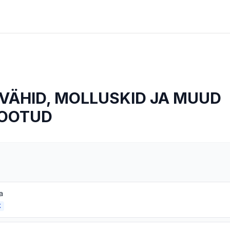
 VÄHID, MOLLUSKID JA MUUD
ROOTUD
a
K