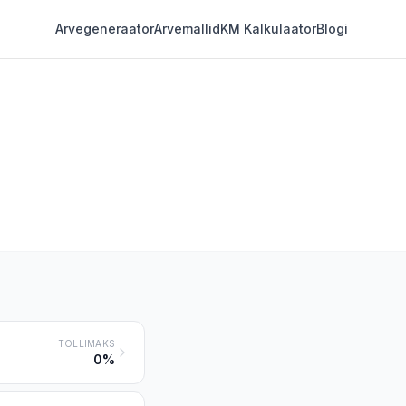
Arvegeneraator
Arvemallid
KM Kalkulaator
Blogi
TOLLIMAKS
0%