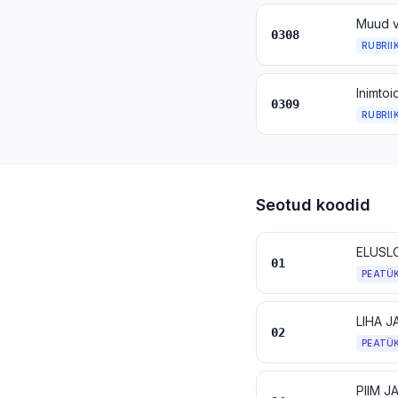
0308
RUBRII
0309
RUBRII
Seotud koodid
ELUSL
01
PEATÜ
LIHA 
02
PEATÜ