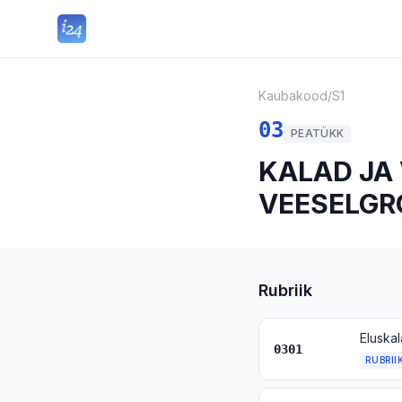
Kaubakood
/
S1
03
PEATÜKK
KALAD JA
VEESELG
Rubriik
Eluskal
0301
RUBRII