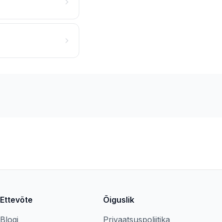
Ettevõte
Õiguslik
Blogi
Privaatsuspoliitika