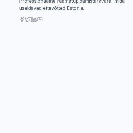
Professionaalne raamatupidamistarkvara, mida
usaldavad ettevõtted Estonia.