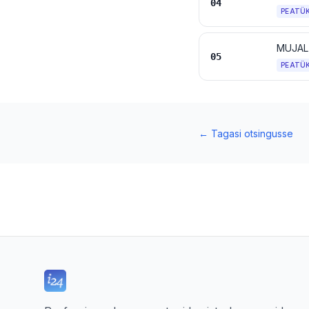
04
PEATÜ
MUJAL
05
PEATÜ
←
Tagasi otsingusse