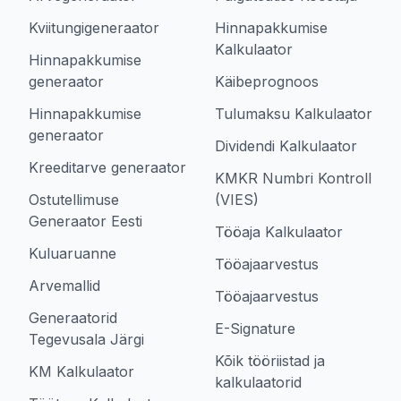
Kviitungigeneraator
Hinnapakkumise
Kalkulaator
Hinnapakkumise
generaator
Käibeprognoos
Hinnapakkumise
Tulumaksu Kalkulaator
generaator
Dividendi Kalkulaator
Kreeditarve generaator
KMKR Numbri Kontroll
Ostutellimuse
(VIES)
Generaator Eesti
Tööaja Kalkulaator
Kuluaruanne
Tööajaarvestus
Arvemallid
Tööajaarvestus
Generaatorid
E-Signature
Tegevusala Järgi
Kõik tööriistad ja
KM Kalkulaator
kalkulaatorid