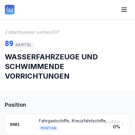
Zolltarifnummer suchen
/
S17
89
KAPITEL
WASSERFAHRZEUGE UND
SCHWIMMENDE
VORRICHTUNGEN
Position
Fahrgastschiffe, Kreuzfahrtschiffe, Fährschiffe, Frachtschiffe, Lastkähne und ähnliche Wasserfahrzeuge zum Befördern von Personen oder Gütern
ZOLL
8901
0%
POSITION