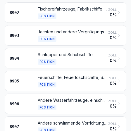
Fischereifahrzeuge; Fabrikschiffe und andere Schiffe für das Verarbeiten oder Konservieren von Fischereierzeugnissen
ZOLL
8902
0%
POSITION
Jachten und andere Vergnügungs- oder Sportboote; Ruderboote und Kanus
ZOLL
8903
0%
POSITION
Schlepper und Schubschiffe
ZOLL
8904
0%
POSITION
Feuerschiffe, Feuerlöschschiffe, Schwimmbagger, Schwimmkrane und andere Wasserfahrzeuge, bei denen das Fahren im Vergleich zu ihrer Hauptfunktion von untergeordneter Bedeutung ist; Schwimmdocks, schwimmende oder tauchende Bohr- oder Förderplattformen
ZOLL
8905
0%
POSITION
Andere Wasserfahrzeuge, einschließlich Kriegsschiffe und Rettungsfahrzeuge, ausgenommen Ruderboote
ZOLL
8906
0%
POSITION
Andere schwimmende Vorrichtungen (z. B. Flöße, Schwimmtanks, Senkkästen, Festmachetonnen, Bojen und schwimmende Baken)
ZOLL
8907
0%
POSITION