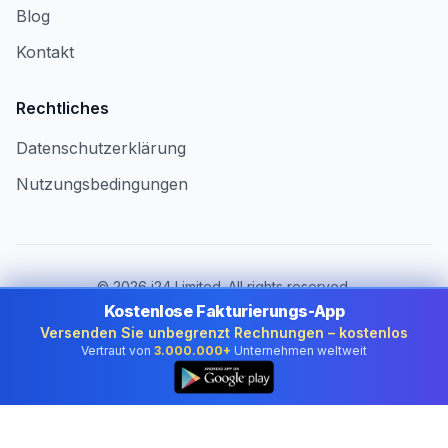
Blog
Kontakt
Rechtliches
Datenschutzerklärung
Nutzungsbedingungen
©
2026
i24 Limited. All rights reserved.
Für Unternehmen in Germany
Kostenlose Fakturierungs-App
Versenden Sie unbegrenzt Rechnungen – kostenlos
Land ändern:
Germany
Vertraut von
3.000.000+
Unternehmen weltweit