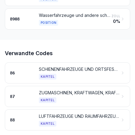
Wasserfahrzeuge und andere schwimmende Vorrichtungen, zum Abwracken
ZOLL
8908
0%
POSITION
Verwandte Codes
SCHIENENFAHRZEUGE UND ORTSFESTES GLEISMATERIAL, TEILE DAVON; MECHANISCHE (AUCH ELEKTROMECHANISCHE) SIGNALGERÄTE FÜR VERKEHRSWEGE
86
KAPITEL
ZUGMASCHINEN, KRAFTWAGEN, KRAFTRÄDER, FAHRRÄDER UND ANDERE NICHT SCHIENENGEBUNDENE LANDFAHRZEUGE, TEILE DAVON UND ZUBEHÖR
87
KAPITEL
LUFTFAHRZEUGE UND RAUMFAHRZEUGE, TEILE DAVON
88
KAPITEL