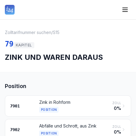
Zolltarifnummer suchen
/
S15
79
KAPITEL
ZINK UND WAREN DARAUS
Position
Zink in Rohform
ZOLL
7901
0%
POSITION
Abfälle und Schrott, aus Zink
ZOLL
7902
0%
POSITION