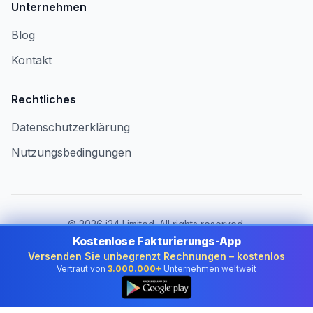
Unternehmen
Blog
Kontakt
Rechtliches
Datenschutzerklärung
Nutzungsbedingungen
©
2026
i24 Limited. All rights reserved.
Für Unternehmen in Germany
Kostenlose Fakturierungs-App
Versenden Sie unbegrenzt Rechnungen – kostenlos
Land ändern:
Germany
Vertraut von
3.000.000+
Unternehmen weltweit