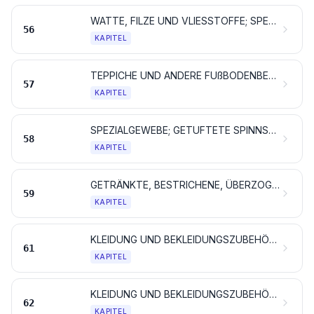
WATTE, FILZE UND VLIESSTOFFE; SPEZIALGARNE; BINDFÄDEN, SEILE UND TAUE; SEILERWAREN
56
KAPITEL
TEPPICHE UND ANDERE FUßBODENBELÄGE, AUS SPINNSTOFFEN
57
KAPITEL
SPEZIALGEWEBE; GETUFTETE SPINNSTOFFERZEUGNISSE; SPITZEN; TAPISSERIEN; POSAMENTIERWAREN; STICKEREIEN
58
KAPITEL
GETRÄNKTE, BESTRICHENE, ÜBERZOGENE ODER LAMINIERTE GEWEBE; WAREN DES TECHNISCHEN BEDARFS, AUS SPINNSTOFFEN
59
KAPITEL
KLEIDUNG UND BEKLEIDUNGSZUBEHÖR, AUS GEWIRKEN ODER GESTRICKEN
61
KAPITEL
KLEIDUNG UND BEKLEIDUNGSZUBEHÖR, AUSGENOMMEN AUS GEWIRKEN ODER GESTRICKEN
62
KAPITEL