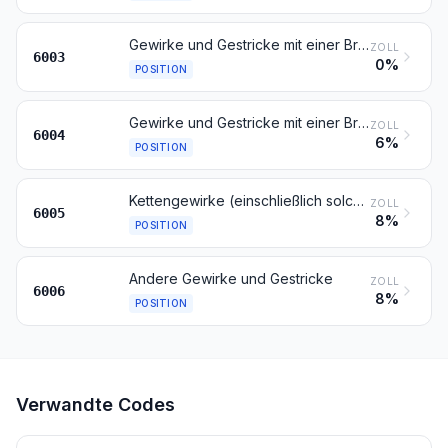
Gewirke und Gestricke mit einer Breite von 30 cm oder weniger, andere als solche der Positionen 6001 und6002
ZOLL
6003
0%
POSITION
Gewirke und Gestricke mit einer Breite von mehr als 30 cm und mit einem Anteil an Elastomergarnen oder Kautschukfäden von 5 GHT oder mehr, andere als solche der Position 6001
ZOLL
6004
6%
POSITION
Kettengewirke (einschließlich solcher, die auf Häkelgalonmaschinen hergestellt sind), andere als solche der Positionen 6001 bis 6004
ZOLL
6005
8%
POSITION
Andere Gewirke und Gestricke
ZOLL
6006
8%
POSITION
Verwandte Codes