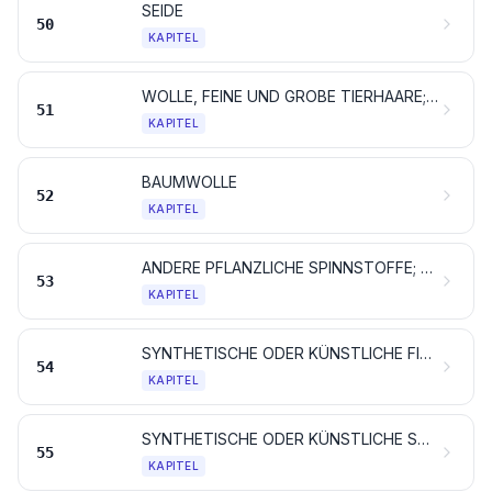
SEIDE
50
KAPITEL
WOLLE, FEINE UND GROBE TIERHAARE; GARNE UND GEWEBE AUS ROSSHAAR
51
KAPITEL
BAUMWOLLE
52
KAPITEL
ANDERE PFLANZLICHE SPINNSTOFFE; PAPIERGARNE UND GEWEBE AUS PAPIERGARNEN
53
KAPITEL
SYNTHETISCHE ODER KÜNSTLICHE FILAMENTE; Streifen und dergleichen aus synthetischer oder künstlicher Spinnmasse
54
KAPITEL
SYNTHETISCHE ODER KÜNSTLICHE SPINNFASERN
55
KAPITEL