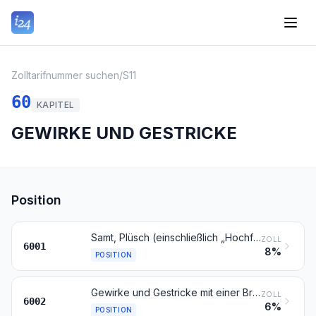
Zolltarifnummer suchen
/
S11
60
KAPITEL
GEWIRKE UND GESTRICKE
Position
Samt, Plüsch (einschließlich „Hochflorerzeugnisse“), gewirkt oder gestrickt, Schlingengewirke und Schlingengestricke
ZOLL
6001
8%
POSITION
Gewirke und Gestricke mit einer Breite von 30 cm oder weniger und mit einem Anteil an Elastomergarnen oder Kautschukfäden von 5 GHT oder mehr, andere als solche der Position 6001
ZOLL
6002
6%
POSITION