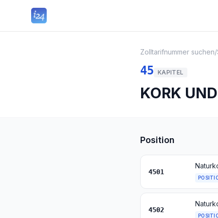
Zolltarifnummer suchen
/
45
KAPITEL
KORK UN
Position
Naturk
4501
POSITI
4502
POSITI