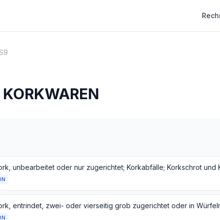
Rech
S9
D KORKWAREN
ork, unbearbeitet oder nur zugerichtet; Korkabfälle; Korkschrot und
ON
ON