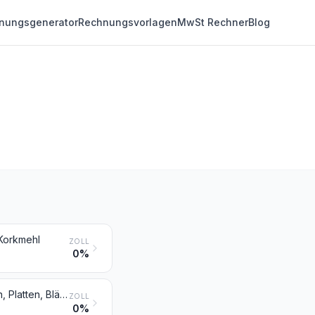
nungsgenerator
Rechnungsvorlagen
MwSt Rechner
Blog
 Korkmehl
ZOLL
0%
Naturkork, entrindet, zwei- oder vierseitig grob zugerichtet oder in Würfeln, Platten, Blättern oder Streifen von quadratischer oder rechteckiger Form (einschließlich scharfkantige Rohlinge zum Herstellen von Stopfen)
ZOLL
0%