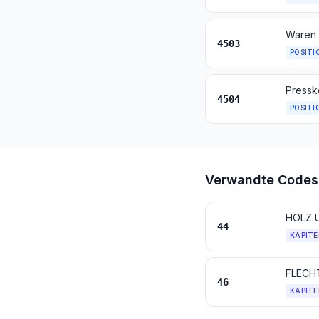
Waren 
4503
POSITI
Pressk
4504
POSITI
Verwandte Codes
HOLZ 
44
KAPITE
FLECH
46
KAPITE