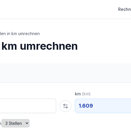
Rechn
len in km umrechnen
n km umrechnen
km
(
km
)
1.609
n