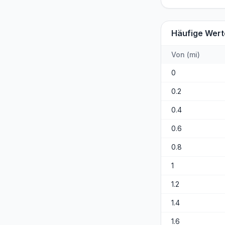
Häufige Wert
Von
(
mi
)
0
0.2
0.4
0.6
0.8
1
1.2
1.4
1.6