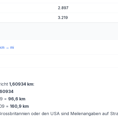
2.897
3.219
km
→
mi
richt
1,60934 km
:
,60934
09 =
96,6 km
609 =
160,9 km
Grossbritannien oder den USA sind Meilenangaben auf Str