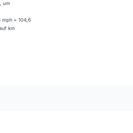
, um
5 mph = 104,6
 auf km