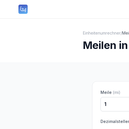
Einheitenumrechner
/
Mei
Meilen i
Meile
(
mi
)
Dezimalstelle