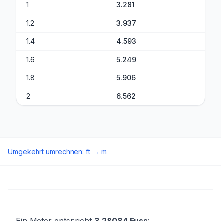
1
3.281
1.2
3.937
1.4
4.593
1.6
5.249
1.8
5.906
2
6.562
Umgekehrt umrechnen
:
ft
→
m
Ein Meter entspricht
3,28084 Fuss
: