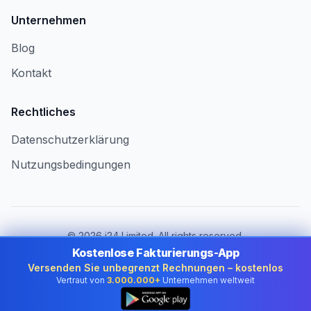
Unternehmen
Blog
Kontakt
Rechtliches
Datenschutzerklärung
Nutzungsbedingungen
©
2026
i24 Limited. All rights reserved.
Für Unternehmen in Switzerland
Kostenlose Fakturierungs-App
Versenden Sie unbegrenzt Rechnungen – kostenlos
Land wechseln:
Switzerland
Vertraut von
3.000.000+
Unternehmen weltweit