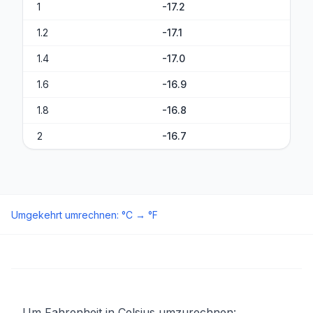
1
-17.2
1.2
-17.1
1.4
-17.0
1.6
-16.9
1.8
-16.8
2
-16.7
Umgekehrt umrechnen
:
°C
→
°F
Um Fahrenheit in Celsius umzurechnen: