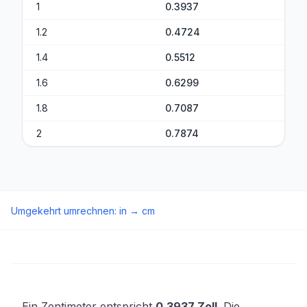
1
0.3937
1.2
0.4724
1.4
0.5512
1.6
0.6299
1.8
0.7087
2
0.7874
Umgekehrt umrechnen
:
in
→
cm
Ein Zentimeter entspricht
0,3937 Zoll
. Die