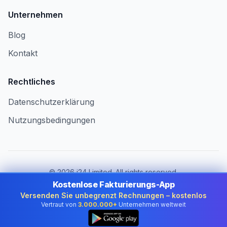
Unternehmen
Blog
Kontakt
Rechtliches
Datenschutzerklärung
Nutzungsbedingungen
©
2026
i24 Limited. All rights reserved.
Für Unternehmen in Switzerland
Kostenlose Fakturierungs-App
Versenden Sie unbegrenzt Rechnungen – kostenlos
Land wechseln:
Switzerland
Vertraut von
3.000.000+
Unternehmen weltweit