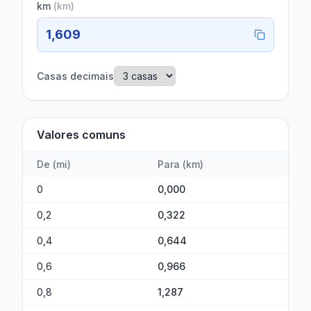
km
(
km
)
1,609
Casas decimais
Valores comuns
De
(
mi
)
Para
(
km
)
0
0,000
0,2
0,322
0,4
0,644
0,6
0,966
0,8
1,287