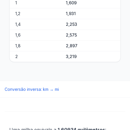
1
1,609
1,2
1,931
1,4
2,253
1,6
2,575
1,8
2,897
2
3,219
Conversão inversa
:
km
→
mi
Uma milha equivale a
1,60934 quilômetros
: