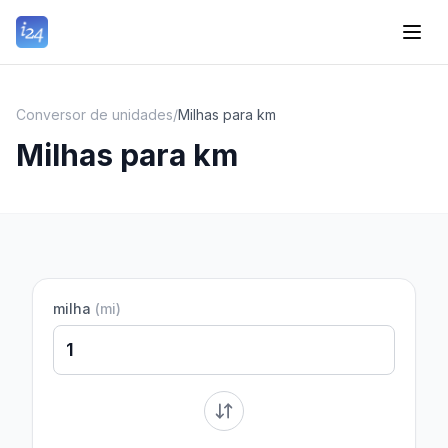
Conversor de unidades
/
Milhas para km
Milhas para km
milha
(
mi
)