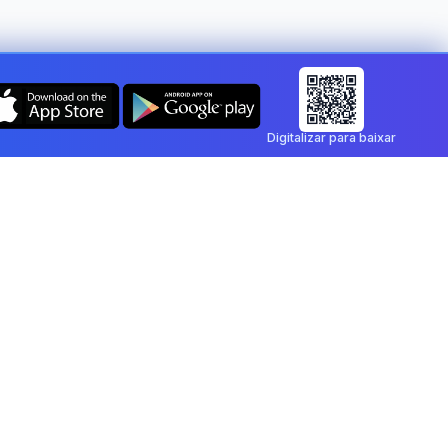
Digitalizar para baixar
tar ou assinar
 e assine diretamente no