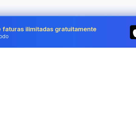
 faturas ilimitadas gratuitamente
odo
rônica gratuita – desenhar, digi
ca gratuita em segundos — desenhe, digite ou envie um PDF
oftware.
 Seus documentos nunca saem do seu dispositivo.