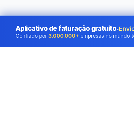
Aplicativo de faturação gratuito
Envie
•
Confiado por
3.000.000+
empresas no mundo t
Assinatura elet
PDF online
Crie uma assinatura eletrôni
navegador. Sem conta, sem s
Tudo roda no seu navegador.