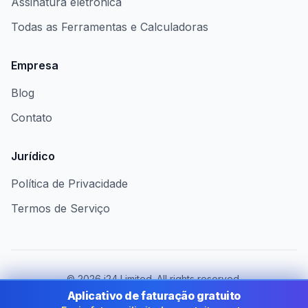
Assinatura eletrónica
Todas as Ferramentas e Calculadoras
Empresa
Blog
Contato
Jurídico
Política de Privacidade
Termos de Serviço
©
2026
i24 Limited. All rights reserved.
Atendendo empresas no Brazil
Aplicativo de faturação gratuito