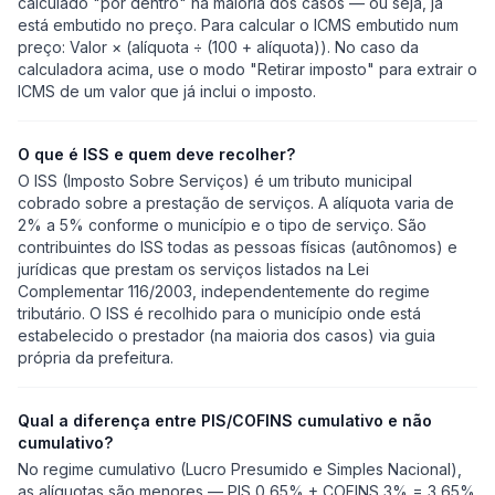
calculado "por dentro" na maioria dos casos — ou seja, já
está embutido no preço. Para calcular o ICMS embutido num
preço: Valor × (alíquota ÷ (100 + alíquota)). No caso da
calculadora acima, use o modo "Retirar imposto" para extrair o
ICMS de um valor que já inclui o imposto.
O que é ISS e quem deve recolher?
O ISS (Imposto Sobre Serviços) é um tributo municipal
cobrado sobre a prestação de serviços. A alíquota varia de
2% a 5% conforme o município e o tipo de serviço. São
contribuintes do ISS todas as pessoas físicas (autônomos) e
jurídicas que prestam os serviços listados na Lei
Complementar 116/2003, independentemente do regime
tributário. O ISS é recolhido para o município onde está
estabelecido o prestador (na maioria dos casos) via guia
própria da prefeitura.
Qual a diferença entre PIS/COFINS cumulativo e não
cumulativo?
No regime cumulativo (Lucro Presumido e Simples Nacional),
as alíquotas são menores — PIS 0,65% + COFINS 3% = 3,65%