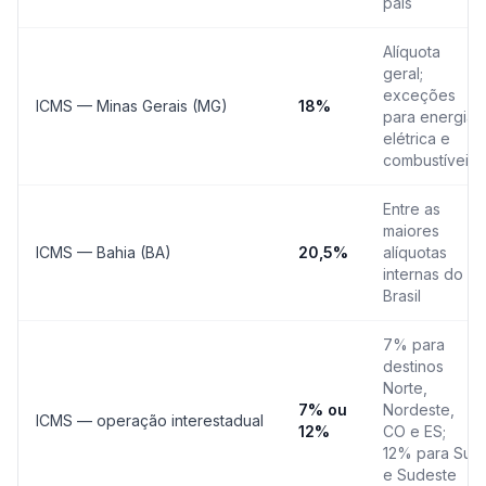
país
Alíquota
geral;
exceções
ICMS — Minas Gerais (MG)
18%
para energia
elétrica e
combustíveis
Entre as
maiores
ICMS — Bahia (BA)
20,5%
alíquotas
internas do
Brasil
7% para
destinos
Norte,
7% ou
Nordeste,
ICMS — operação interestadual
12%
CO e ES;
12% para Sul
e Sudeste