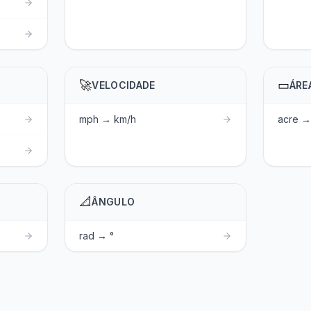
🚀
▭
VELOCIDADE
ÁRE
mph → km/h
acre → 
📐
ÂNGULO
rad → °