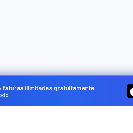
 faturas ilimitadas gratuitamente
odo