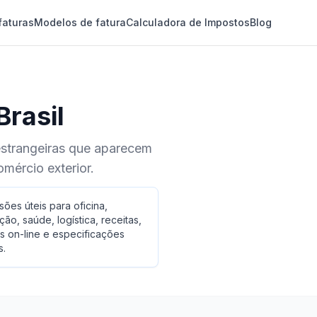
faturas
Modelos de fatura
Calculadora de Impostos
Blog
Brasil
estrangeiras que aparecem
omércio exterior.
ões úteis para oficina,
ção, saúde, logística, receitas,
 on-line e especificações
s.