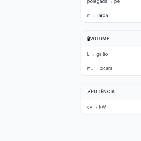
polegada → pé
m → jarda
🧪
VOLUME
L → galão
mL → xícara
⚡
POTÊNCIA
cv → kW