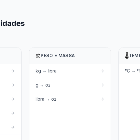
nidades
⚖️
🌡️
PESO E MASSA
TEM
kg → libra
°C → °
g → oz
libra → oz