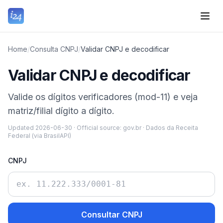
Home
/
Consulta CNPJ
/
Validar CNPJ e decodificar
Validar CNPJ e decodificar
Valide os dígitos verificadores (mod-11) e veja
matriz/filial dígito a dígito.
Updated
2026-06-30
·
Official source:
gov.br
·
Dados da Receita
Federal (via BrasilAPI)
CNPJ
Consultar CNPJ