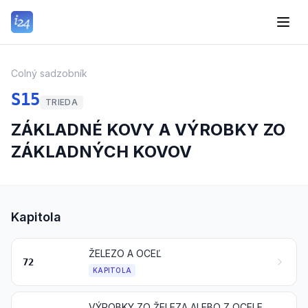
Colný sadzobník
S15
TRIEDA
ZÁKLADNÉ KOVY A VÝROBKY ZO
ZÁKLADNÝCH KOVOV
Kapitola
ŽELEZO A OCEĽ
72
KAPITOLA
VÝROBKY ZO ŽELEZA ALEBO Z OCELE