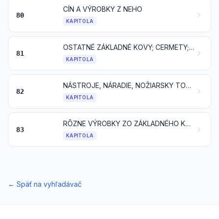
CÍN A VÝROBKY Z NEHO
80
KAPITOLA
OSTATNÉ ZÁKLADNÉ KOVY; CERMETY; VÝROBKY Z NICH
81
KAPITOLA
NÁSTROJE, NÁRADIE, NOŽIARSKY TOVAR, LYŽICE A VIDLIČKY, ZO ZÁKLADNÉHO KOVU; ICH ČASTI A SÚČASTI ZO ZÁKLADNÉHO KOVU
82
KAPITOLA
RÔZNE VÝROBKY ZO ZÁKLADNÉHO KOVU
83
KAPITOLA
←
Späť na vyhľadávač