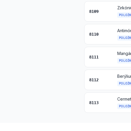
Zirkón
8109
POLOŽ
Antimó
8110
POLOŽ
Mangán
8111
POLOŽ
8112
POLOŽ
Cermet
8113
POLOŽ