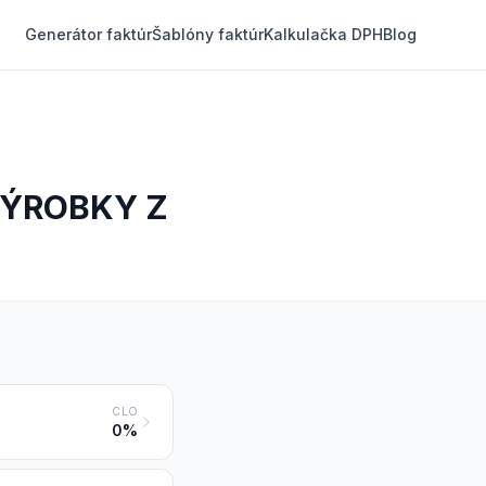
Generátor faktúr
Šablóny faktúr
Kalkulačka DPH
Blog
VÝROBKY Z
CLO
0%