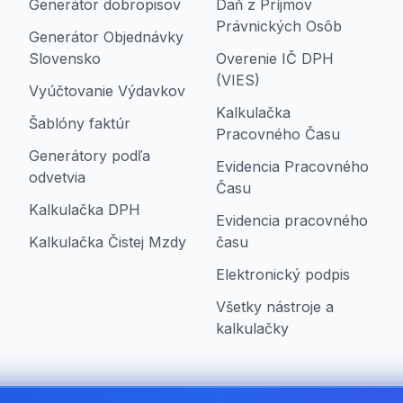
Generátor dobropisov
Daň z Príjmov
Právnických Osôb
Generátor Objednávky
Slovensko
Overenie IČ DPH
(VIES)
Vyúčtovanie Výdavkov
Kalkulačka
Šablóny faktúr
Pracovného Času
Generátory podľa
Evidencia Pracovného
odvetvia
Času
Kalkulačka DPH
Evidencia pracovného
Kalkulačka Čistej Mzdy
času
Elektronický podpis
Všetky nástroje a
kalkulačky