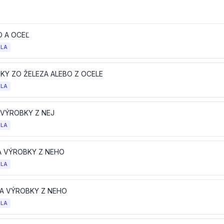
O A OCEĽ
OLA
KY ZO ŽELEZA ALEBO Z OCELE
OLA
 VÝROBKY Z NEJ
OLA
 A VÝROBKY Z NEHO
OLA
K A VÝROBKY Z NEHO
OLA