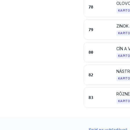
OLOVO
78
KAPIT
ZINOK
79
KAPIT
CÍN A
80
KAPIT
82
KAPIT
RÔZNE
83
KAPIT
←
Späť na vyhľadávač