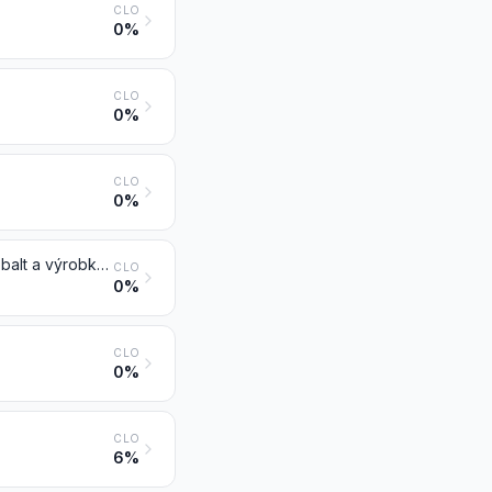
CLO
0%
CLO
0%
CLO
0%
Kobaltový kamienok (lech) a ostatné medziprodukty metalurgie kobaltu; kobalt a výrobky z neho, vrátane odpadu a šrotu
CLO
0%
CLO
0%
CLO
6%