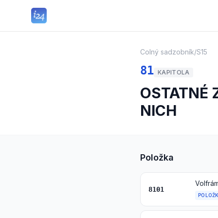
Colný sadzobník
/
S15
81
KAPITOLA
OSTATNÉ 
NICH
Položka
Volfrá
8101
POLOŽ