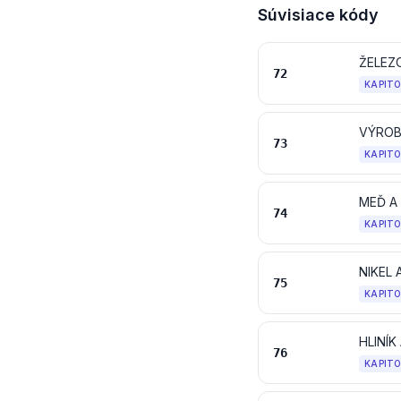
Súvisiace kódy
ŽELEZ
72
KAPIT
VÝROB
73
KAPIT
MEĎ A
74
KAPIT
NIKEL
75
KAPIT
HLINÍ
76
KAPIT