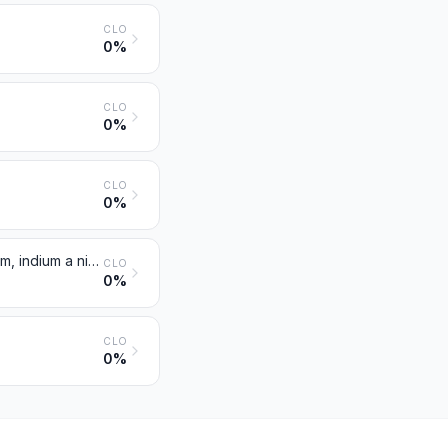
CLO
0%
CLO
0%
CLO
0%
Berýlium, chróm, hafnium, rénium, tálium, kadmium, germánium, vanád, gálium, indium a niób (columbium), a výrobky z týchto kovov, vrátane odpadu a šrotu
CLO
0%
CLO
0%