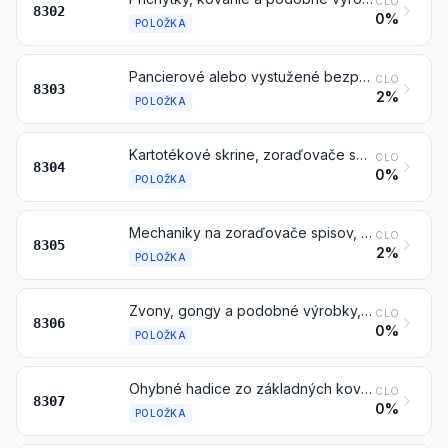
CLO
8302
0%
POLOŽKA
Pancierové alebo vystužené bezpečnostné schránky (sejfy), zosilnené skrinky a dvere a depozitné skrinky do trezorov, pokladne alebo schránky na listiny a podobné schránky, zo základných kovov
CLO
8303
2%
POLOŽKA
Kartotékové skrine, zoraďovače spisov, schránky na ukladanie papierov, tácky na odkladanie písacích pier, stojany na pečiatky a podobné vybavenie kancelárií alebo písacích stolov, zo základných kovov, okrem kancelárskeho nábytku položky 9403
CLO
8304
0%
POLOŽKA
Mechaniky na zoraďovače spisov, rýchloviazače alebo dosky s voľnými listami, listové spony, listové sponky, zošívacie drôtiky, štítky na registre a podobný kancelársky tovar, zo základných kovov; zošívacie spinky v pásoch (napríklad na kancelárske potreby, čalúnnické výrobky, baliace potreby), zo základných kovov
CLO
8305
2%
POLOŽKA
Zvony, gongy a podobné výrobky, neelektrické, zo základných kovov; sošky a ostatné ozdobné výrobky, zo základných kovov; rámiky na fotografie, obrazy alebo podobné rámy, zo základných kovov; zrkadlá zo základných kovov
CLO
8306
0%
POLOŽKA
Ohybné hadice zo základných kovov, tiež s príslušenstvom
CLO
8307
0%
POLOŽKA