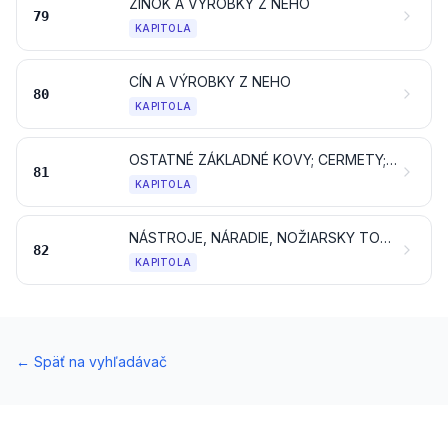
ZINOK A VÝROBKY Z NEHO
79
KAPITOLA
CÍN A VÝROBKY Z NEHO
80
KAPITOLA
OSTATNÉ ZÁKLADNÉ KOVY; CERMETY; VÝROBKY Z NICH
81
KAPITOLA
NÁSTROJE, NÁRADIE, NOŽIARSKY TOVAR, LYŽICE A VIDLIČKY, ZO ZÁKLADNÉHO KOVU; ICH ČASTI A SÚČASTI ZO ZÁKLADNÉHO KOVU
82
KAPITOLA
←
Späť na vyhľadávač