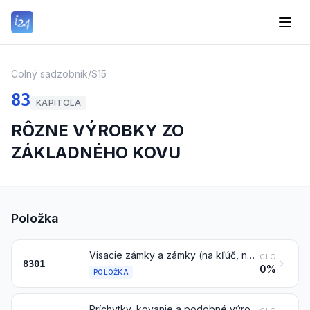
Colný sadzobník
/
S15
83
KAPITOLA
RÔZNE VÝROBKY ZO
ZÁKLADNÉHO KOVU
Položka
Visacie zámky a zámky (na kľúč, na kombináciu alebo elektrické), zo základných kovov; uzávery a uzáverové rámy, so vstavanými zámkami, zo základných kovov; kľúče na všetky druhy vyššie uvedených zámkov, zo základných kovov
CLO
8301
0%
POLOŽKA
Príchytky, kovanie a podobné výrobky, zo základných kovov, vhodné na nábytok, dvere, schodištia, okná, rolety, karosérie, na sedlársky tovar, kufre, truhly alebo puzdrá alebo podobné výrobky; vešiaky a háčiky na odevy, klobúky, konzoly a podobné výrobky, zo základných kovov; riadiace kolieska s príchytkami, zo základných kovov; zariadenia na automatické zatváranie dverí zo základných kovov