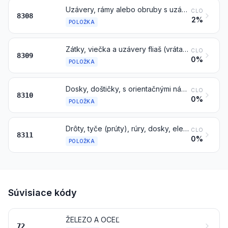
Uzávery, rámy alebo obruby s uzávermi, pracky, spony, svorky, háčiky, očká a pútka a podobné výrobky, zo základných kovov, druhu používaného na odevy alebo odevné doplnky, obuv, šperky, náramkové hodinky, knihy, plachty, výrobky z usne, cestovné výrobky alebo sedlárske výrobky alebo ostatné celkom dohotovené výrobky; duté nity alebo nity s rozštiepeným driekom, zo základného kovu; perly a flitre, zo základného kovu
CLO
8308
2%
POLOŽKA
Zátky, viečka a uzávery fliaš (vrátane korunkových uzáverov, korunkových čapov so závitom a nalievacích zátok), odtrhovacie kapsle (na uzávery fliaš), vrchnáky so závitom, plomby a ostatné príslušenstvo obalov, zo základných kovov
CLO
8309
0%
POLOŽKA
Dosky, doštičky, s orientačnými nápismi, menovkami, adresami a podobné výrobky, číslice, písmená a ostatné značky, zo základných kovov, iné ako položky 9405
CLO
8310
0%
POLOŽKA
Drôty, tyče (prúty), rúry, dosky, elektródy a podobné výrobky, zo základných kovov alebo z karbidov kovov, potiahnuté alebo plnené rozpúšťadlami alebo tavidlami, druhu používaného na mäkké spájkovanie, tvrdé spájkovanie, zváranie alebo na nanášanie kovov alebo karbidov kovov; drôty a tyče (prúty), z aglomerovaného prášku zo základných kovov, používané na pokovovanie striekaním
CLO
8311
0%
POLOŽKA
Súvisiace kódy
ŽELEZO A OCEĽ
72