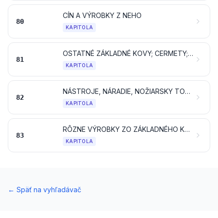
CÍN A VÝROBKY Z NEHO
80
KAPITOLA
OSTATNÉ ZÁKLADNÉ KOVY; CERMETY; VÝROBKY Z NICH
81
KAPITOLA
NÁSTROJE, NÁRADIE, NOŽIARSKY TOVAR, LYŽICE A VIDLIČKY, ZO ZÁKLADNÉHO KOVU; ICH ČASTI A SÚČASTI ZO ZÁKLADNÉHO KOVU
82
KAPITOLA
RÔZNE VÝROBKY ZO ZÁKLADNÉHO KOVU
83
KAPITOLA
←
Späť na vyhľadávač