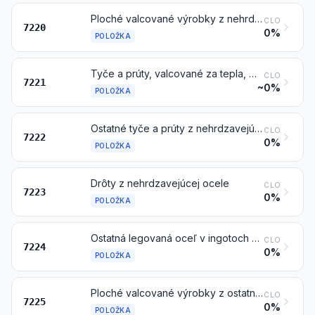
Ploché valcované výrobky z nehrdzavejúcej ocele so šírkou menšou ako 600 mm
CLO
7220
0%
POLOŽKA
Tyče a prúty, valcované za tepla, v nepravidelne navinutých zvitkoch, z nehrdzavejúcej ocele
CLO
7221
~0%
POLOŽKA
Ostatné tyče a prúty z nehrdzavejúcej ocele; uholníky, tvarovky a profily z nehrdzavejúcej ocele
CLO
7222
0%
POLOŽKA
Drôty z nehrdzavejúcej ocele
CLO
7223
0%
POLOŽKA
Ostatná legovaná oceľ v ingotoch alebo v ostatných základných tvaroch; polotovary z ostatnej legovanej ocele
CLO
7224
0%
POLOŽKA
Ploché valcované výrobky z ostatnej legovanej ocele, so šírkou 600 mm alebo väčšou
CLO
7225
0%
POLOŽKA