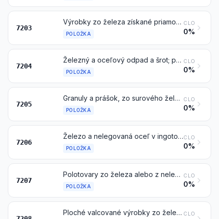
Výrobky zo železa získané priamou redukciou železnej rudy a ostatné hubovité železo, v kusoch, v peletách alebo podobných tvaroch; železo, ktorého rýdzosť je najmenej 99,94 hmotnostných %, v kusoch, peletách alebo podobných tvaroch
CLO
7203
0%
POLOŽKA
Železný a oceľový odpad a šrot; pretavený odpad zo železa alebo ocele v ingotoch
CLO
7204
0%
POLOŽKA
Granuly a prášok, zo surového železa, vysokopecnej zrkadloviny, železa alebo ocele
CLO
7205
0%
POLOŽKA
Železo a nelegovaná oceľ v ingotoch alebo ostatných základných tvaroch (okrem železa položky 7203)
CLO
7206
0%
POLOŽKA
Polotovary zo železa alebo z nelegovanej ocele
CLO
7207
0%
POLOŽKA
Ploché valcované výrobky zo železa alebo nelegovanej ocele, so šírkou 600 mm alebo väčšou, valcované za tepla, neplátované, nepokovované alebo nepotiahnuté
CLO
7208