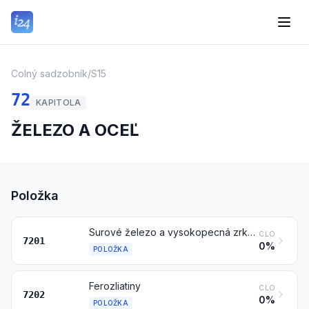
Colný sadzobník
/
S15
72
KAPITOLA
ŽELEZO A OCEĽ
Položka
Surové železo a vysokopecná zrkadlovina v bochníkoch, v blokoch alebo ostatných základných tvaroch
CLO
7201
0%
POLOŽKA
Ferozliatiny
CLO
7202
0%
POLOŽKA