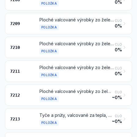
0%
POLOŽKA
Ploché valcované výrobky zo železa alebo z nelegovanej ocele, so šírkou 600 mm alebo väčšou, valcované za studena (úberom za studena), neplátované, nepokovované alebo nepotiahnuté
CLO
7209
0%
POLOŽKA
Ploché valcované výrobky zo železa alebo z nelegovanej ocele, v šírke 600 mm alebo väčšej, plátované, pokovované alebo potiahnuté
CLO
7210
0%
POLOŽKA
Ploché valcované výrobky zo železa alebo z nelegovanej ocele, so šírkou menšou ako 600 mm, neplátované, nepokovované alebo nepotiahnuté
CLO
7211
0%
POLOŽKA
Ploché valcované výrobky zo železa alebo z nelegovanej ocele, so šírkou menšou ako 600 mm, plátované, pokovované alebo potiahnuté
CLO
7212
~0%
POLOŽKA
Tyče a prúty, valcované za tepla, v nepravidelne navinutých zvitkoch, zo železa alebo z nelegovanej ocele
CLO
7213
~0%
POLOŽKA