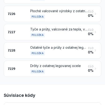
Ploché valcované výrobky z ostatnej legovanej ocele, so šírkou menšou ako 600 mm
CLO
7226
0%
POLOŽKA
Tyče a prúty, valcované za tepla, v nepravidelne navinutých zvitkoch, z ostatnej legovanej ocele
CLO
7227
0%
POLOŽKA
Ostatné tyče a prúty z ostatnej legovanej ocele; uholníky, tvarovky a profily z ostatnej legovanej ocele; duté vrtné tyče a prúty, z legovanej alebo nelegovanej ocele
CLO
7228
0%
POLOŽKA
Drôty z ostatnej legovanej ocele
CLO
7229
0%
POLOŽKA
Súvisiace kódy