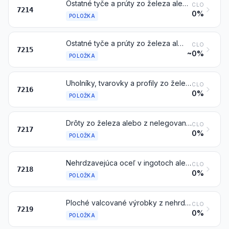
Ostatné tyče a prúty zo železa alebo nelegovanej ocele, neupravené inak ako kovaním za tepla, valcovaním za tepla, ťahaním za tepla alebo pretláčaním za tepla, prípadne po valcovaní ešte krútené
CLO
7214
0%
POLOŽKA
Ostatné tyče a prúty zo železa alebo nelegovanej ocele
CLO
7215
~0%
POLOŽKA
Uholníky, tvarovky a profily zo železa alebo z nelegovanej ocele
CLO
7216
0%
POLOŽKA
Drôty zo železa alebo z nelegovanej ocele
CLO
7217
0%
POLOŽKA
Nehrdzavejúca oceľ v ingotoch alebo v ostatných základných tvaroch; polotovary z nehrdzavejúcej ocele
CLO
7218
0%
POLOŽKA
Ploché valcované výrobky z nehrdzavejúcej ocele so šírkou 600 mm alebo väčšou
CLO
7219
0%
POLOŽKA