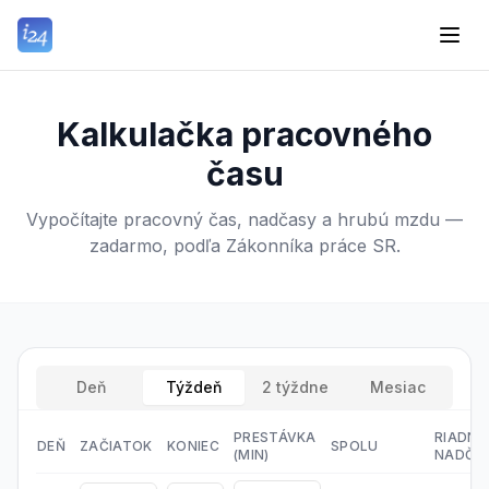
Kalkulačka pracovného
času
Vypočítajte pracovný čas, nadčasy a hrubú mzdu —
zadarmo, podľa Zákonníka práce SR.
Deň
Týždeň
2 týždne
Mesiac
PRESTÁVKA
RIADNE
DEŇ
ZAČIATOK
KONIEC
SPOLU
(MIN)
NADČA