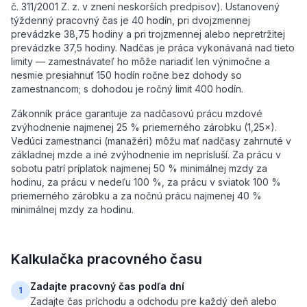
č. 311/2001 Z. z. v znení neskorších predpisov). Ustanovený
týždenný pracovný čas je 40 hodín, pri dvojzmennej
prevádzke 38,75 hodiny a pri trojzmennej alebo nepretržitej
prevádzke 37,5 hodiny. Nadčas je práca vykonávaná nad tieto
limity — zamestnávateľ ho môže nariadiť len výnimočne a
nesmie presiahnuť 150 hodín ročne bez dohody so
zamestnancom; s dohodou je ročný limit 400 hodín.
Zákonník práce garantuje za nadčasovú prácu mzdové
zvýhodnenie najmenej 25 % priemerného zárobku (1,25×).
Vedúci zamestnanci (manažéri) môžu mať nadčasy zahrnuté v
základnej mzde a iné zvýhodnenie im neprísluší. Za prácu v
sobotu patrí príplatok najmenej 50 % minimálnej mzdy za
hodinu, za prácu v nedeľu 100 %, za prácu v sviatok 100 %
priemerného zárobku a za nočnú prácu najmenej 40 %
minimálnej mzdy za hodinu.
Kalkulačka pracovného času
Zadajte pracovný čas podľa dní
1
Zadajte čas príchodu a odchodu pre každý deň alebo