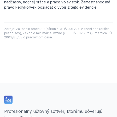
nadčasov, nočnej práce a práce vo sviatok. Zamestnanec má
právo kedykoľvek požiadať o výpis z tejto evidencie.
Zdroje: Zákonník práce SR (zákon č. 311/2001 Z. z. v znení neskorších
predpisov), Zákon o minimálnej mzde (č. 663/2007 Z. z.), Smernica EÚ
2003/88/ES o pracovnom čase.
Profesionálny účtovný softvér, ktorému dôverujú