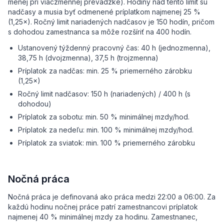
menej pri viaczmennej prevádzke). Hodiny nad tento limit sú
nadčasy a musia byť odmenené príplatkom najmenej 25 %
(1,25×). Ročný limit nariadených nadčasov je 150 hodín, pričom
s dohodou zamestnanca sa môže rozšíriť na 400 hodín.
Ustanovený týždenný pracovný čas: 40 h (jednozmenna),
38,75 h (dvojzmenna), 37,5 h (trojzmenna)
Príplatok za nadčas: min. 25 % priemerného zárobku
(1,25×)
Ročný limit nadčasov: 150 h (nariadených) / 400 h (s
dohodou)
Príplatok za sobotu: min. 50 % minimálnej mzdy/hod.
Príplatok za nedeľu: min. 100 % minimálnej mzdy/hod.
Príplatok za sviatok: min. 100 % priemerného zárobku
Nočná práca
Nočná práca je definovaná ako práca medzi 22:00 a 06:00. Za
každú hodinu nočnej práce patrí zamestnancovi príplatok
najmenej 40 % minimálnej mzdy za hodinu. Zamestnanec,