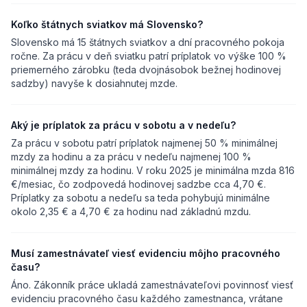
Koľko štátnych sviatkov má Slovensko?
Slovensko má 15 štátnych sviatkov a dní pracovného pokoja
ročne. Za prácu v deň sviatku patrí príplatok vo výške 100 %
priemerného zárobku (teda dvojnásobok bežnej hodinovej
sadzby) navyše k dosiahnutej mzde.
Aký je príplatok za prácu v sobotu a v nedeľu?
Za prácu v sobotu patrí príplatok najmenej 50 % minimálnej
mzdy za hodinu a za prácu v nedeľu najmenej 100 %
minimálnej mzdy za hodinu. V roku 2025 je minimálna mzda 816
€/mesiac, čo zodpovedá hodinovej sadzbe cca 4,70 €.
Príplatky za sobotu a nedeľu sa teda pohybujú minimálne
okolo 2,35 € a 4,70 € za hodinu nad základnú mzdu.
Musí zamestnávateľ viesť evidenciu môjho pracovného
času?
Áno. Zákonník práce ukladá zamestnávateľovi povinnosť viesť
evidenciu pracovného času každého zamestnanca, vrátane