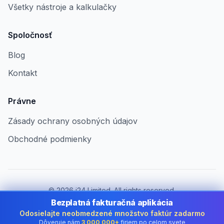
Všetky nástroje a kalkulačky
Spoločnosť
Blog
Kontakt
Právne
Zásady ochrany osobných údajov
Obchodné podmienky
©
2026
i24 Limited. All rights reserved.
Pre firmy v Slovakia
Bezplatná fakturačná aplikácia
Odosielajte neobmedzené množstvo faktúr zadarmo
Zmeniť krajinu:
Slovakia
Dôveruje nám
3 000 000+
firiem po celom svete