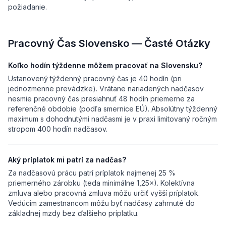
požiadanie.
Pracovný Čas Slovensko — Časté Otázky
Koľko hodín týždenne môžem pracovať na Slovensku?
Ustanovený týždenný pracovný čas je 40 hodín (pri
jednozmenne prevádzke). Vrátane nariadených nadčasov
nesmie pracovný čas presiahnuť 48 hodín priemerne za
referenčné obdobie (podľa smernice EÚ). Absolútny týždenný
maximum s dohodnutými nadčasmi je v praxi limitovaný ročným
stropom 400 hodín nadčasov.
Aký príplatok mi patrí za nadčas?
Za nadčasovú prácu patrí príplatok najmenej 25 %
priemerného zárobku (teda minimálne 1,25×). Kolektívna
zmluva alebo pracovná zmluva môžu určiť vyšší príplatok.
Vedúcim zamestnancom môžu byť nadčasy zahrnuté do
základnej mzdy bez ďalšieho príplatku.