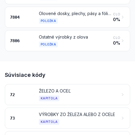
Olovené dosky, plechy, pásy a fólie; olovený prášok a vločky
CLO
7804
0%
POLOŽKA
Ostatné výrobky z olova
CLO
7806
0%
POLOŽKA
Súvisiace kódy
ŽELEZO A OCEĽ
72
KAPITOLA
VÝROBKY ZO ŽELEZA ALEBO Z OCELE
73
KAPITOLA