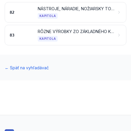
NÁSTROJE, NÁRADIE, NOŽIARSKY TOVAR, LYŽICE A VIDLIČKY, ZO ZÁKLADNÉHO KOVU; ICH ČASTI A SÚČASTI ZO ZÁKLADNÉHO KOVU
82
KAPITOLA
RÔZNE VÝROBKY ZO ZÁKLADNÉHO KOVU
83
KAPITOLA
←
Späť na vyhľadávač