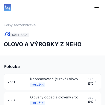
Colný sadzobník
/
S15
78
KAPITOLA
OLOVO A VÝROBKY Z NEHO
Položka
Neopracované (surové) olovo
CLO
7801
0%
POLOŽKA
Olovený odpad a olovený šrot
CLO
7802
0%
POLOŽKA