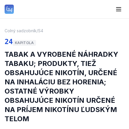
Colný sadzobník
/
S4
24
KAPITOLA
TABAK A VYROBENÉ NÁHRADKY
TABAKU; PRODUKTY, TIEŽ
OBSAHUJÚCE NIKOTÍN, URČENÉ
NA INHALÁCIU BEZ HORENIA;
OSTATNÉ VÝROBKY
OBSAHUJÚCE NIKOTÍN URČENÉ
NA PRÍJEM NIKOTÍNU ĽUDSKÝM
TELOM