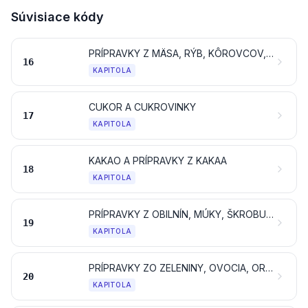
Súvisiace kódy
PRÍPRAVKY Z MÄSA, RÝB, KÔROVCOV, MÄKKÝŠOV ALEBO OSTATNÝCH VODNÝCH BEZSTAVOVCOV ALEBO HMYZU
16
KAPITOLA
CUKOR A CUKROVINKY
17
KAPITOLA
KAKAO A PRÍPRAVKY Z KAKAA
18
KAPITOLA
PRÍPRAVKY Z OBILNÍN, MÚKY, ŠKROBU ALEBO MLIEKA; CUKRÁRSKE VÝROBKY
19
KAPITOLA
PRÍPRAVKY ZO ZELENINY, OVOCIA, ORECHOV ALEBO OSTATNÝCH ČASTÍ RASTLÍN
20
KAPITOLA