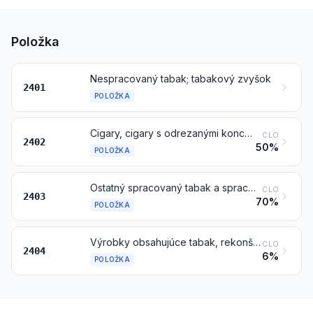
Položka
Nespracovaný tabak; tabakový zvyšok
2401
POLOŽKA
Cigary, cigary s odrezanými koncami, cigarky a cigarety, z tabaku alebo náhradiek tabaku
CLO
2402
50%
POLOŽKA
Ostatný spracovaný tabak a spracované náhradky tabaku; „homogenizovaný“ alebo „rekonštituovaný“ tabak; tabakové výťažky a esencie
CLO
2403
70%
POLOŽKA
Výrobky obsahujúce tabak, rekonštituovaný tabak, nikotín alebo náhradky tabaku alebo nikotínu, určené na inhaláciu bez horenia; ostatné výrobky obsahujúce nikotín určené na príjem nikotínu ľudským telom
CLO
2404
6%
POLOŽKA