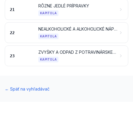
RÔZNE JEDLÉ PRÍPRAVKY
21
KAPITOLA
NEALKOHOLICKÉ A ALKOHOLICKÉ NÁPOJE A OCOT
22
KAPITOLA
ZVYŠKY A ODPAD Z POTRAVINÁRSKEHO PRIEMYSLU; PRIPRAVENÉ KRMIVÁ PRE ZVIERATÁ
23
KAPITOLA
←
Späť na vyhľadávač