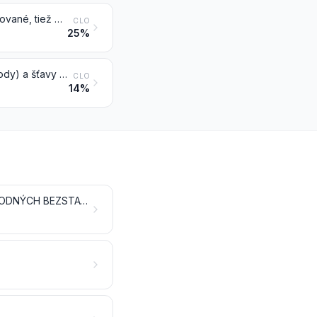
Ovocie, orechy a ostatné jedlé časti rastlín, inak pripravené alebo konzervované, tiež obsahujúce pridaný cukor alebo ostatné sladidlá alebo alkohol, inde nešpecifikované ani nezahrnuté
CLO
25%
Šťavy ovocné alebo z orechov (vrátane hroznového muštu a kokosovej vody) a šťavy zeleninové, nekvasené a neobsahujúce pridaný alkohol, tiež obsahujúce pridaný cukor alebo ostatné sladidlá
CLO
14%
PRÍPRAVKY Z MÄSA, RÝB, KÔROVCOV, MÄKKÝŠOV ALEBO OSTATNÝCH VODNÝCH BEZSTAVOVCOV ALEBO HMYZU