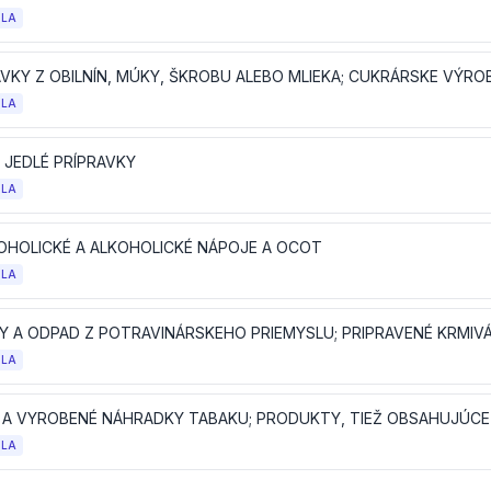
OLA
AVKY Z OBILNÍN, MÚKY, ŠKROBU ALEBO MLIEKA; CUKRÁRSKE VÝRO
OLA
 JEDLÉ PRÍPRAVKY
OLA
OHOLICKÉ A ALKOHOLICKÉ NÁPOJE A OCOT
OLA
Y A ODPAD Z POTRAVINÁRSKEHO PRIEMYSLU; PRIPRAVENÉ KRMIVÁ
OLA
OLA