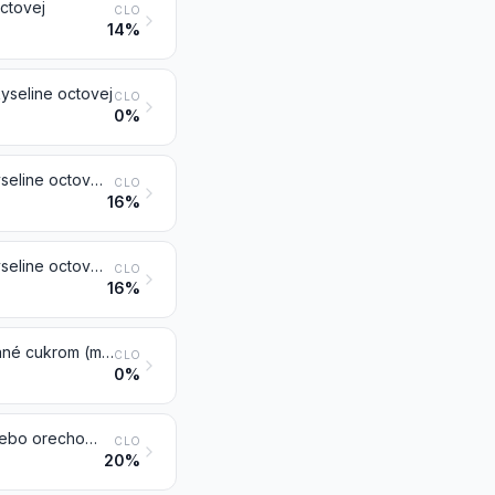
ctovej
CLO
14%
yseline octovej
CLO
0%
Ostatná zelenina pripravená alebo konzervovaná inak ako v octe alebo kyseline octovej, mrazená, iná ako výrobky položky 2006
CLO
16%
Ostatná zelenina pripravená alebo konzervovaná inak ako v octe alebo kyseline octovej, nemrazená, iná ako výrobky položky 2006
CLO
16%
Zelenina, ovocie, orechy, ovocné šupky a ostatné časti rastlín, konzervované cukrom (máčaním, glazovaním alebo kandizovaním)
CLO
0%
Džemy, ovocné rôsoly, lekváre, ovocné alebo orechové pyré a ovocné alebo orechové pasty, získané varením, tiež obsahujúce pridaný cukor alebo ostatné sladidlá
CLO
20%