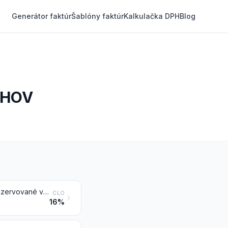
Generátor faktúr
Šablóny faktúr
Kalkulačka DPH
Blog
CHOV
Zelenina, ovocie, orechy a ostatné jedlé časti rastlín, pripravené alebo konzervované v octe alebo kyseline octovej
CLO
16%