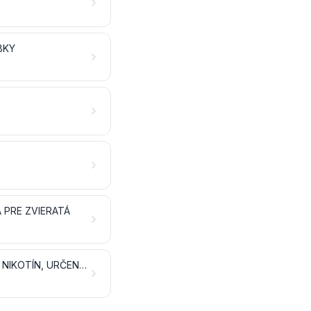
BKY
 PRE ZVIERATÁ
TABAK A VYROBENÉ NÁHRADKY TABAKU; PRODUKTY, TIEŽ OBSAHUJÚCE NIKOTÍN, URČENÉ NA INHALÁCIU BEZ HORENIA; OSTATNÉ VÝROBKY OBSAHUJÚCE NIKOTÍN URČENÉ NA PRÍJEM NIKOTÍNU ĽUDSKÝM TELOM