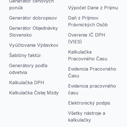
Generátor cenových
ponúk
Výpočet Dane z Príjmu
Generátor dobropisov
Daň z Príjmov
Právnických Osôb
Generátor Objednávky
Slovensko
Overenie IČ DPH
(VIES)
Vyúčtovanie Výdavkov
Kalkulačka
Šablóny faktúr
Pracovného Času
Generátory podľa
Evidencia Pracovného
odvetvia
Času
Kalkulačka DPH
Evidencia pracovného
Kalkulačka Čistej Mzdy
času
Elektronický podpis
Všetky nástroje a
kalkulačky