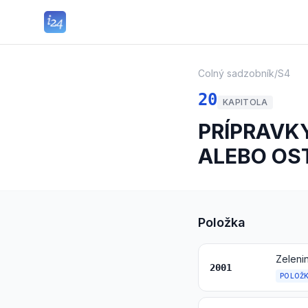
Colný sadzobník
/
S4
20
KAPITOLA
PRÍPRAVKY
ALEBO OS
Položka
2001
POLOŽ