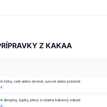
PRÍPRAVKY Z KAKAA
é bôby, celé alebo drvené, surové alebo pražené
KA
é škrupiny, šupky, plevy a ostatný kakaový odpad
KA