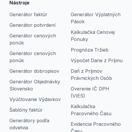
Nástroje
Generátor faktúr
Generátor Výplatných
Pások
Generátor potvrdení
Kalkulačka Cenovej
Generátor cenových
Ponuky
ponúk
Prognóza Tržieb
Generátor cenových
ponúk
Výpočet Dane z Príjmu
Generátor dobropisov
Daň z Príjmov
Právnických Osôb
Generátor Objednávky
Slovensko
Overenie IČ DPH
(VIES)
Vyúčtovanie Výdavkov
Kalkulačka
Šablóny faktúr
Pracovného Času
Generátory podľa
Evidencia Pracovného
odvetvia
Času