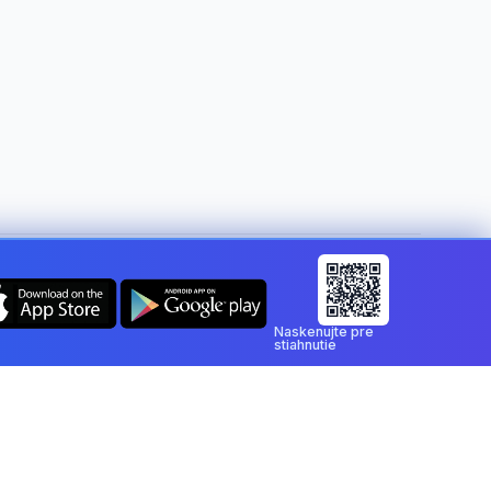
Zmeniť krajinu:
Slovakia
Naskenujte pre
stiahnutie