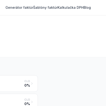
Generátor faktúr
Šablóny faktúr
Kalkulačka DPH
Blog
CLO
0%
CLO
0%