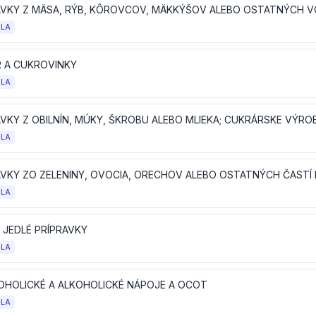
OLA
 A CUKROVINKY
OLA
AVKY Z OBILNÍN, MÚKY, ŠKROBU ALEBO MLIEKA; CUKRÁRSKE VÝRO
OLA
AVKY ZO ZELENINY, OVOCIA, ORECHOV ALEBO OSTATNÝCH ČASTÍ 
OLA
 JEDLÉ PRÍPRAVKY
OLA
OHOLICKÉ A ALKOHOLICKÉ NÁPOJE A OCOT
OLA