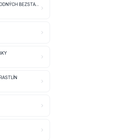
PRÍPRAVKY Z MÄSA, RÝB, KÔROVCOV, MÄKKÝŠOV ALEBO OSTATNÝCH VODNÝCH BEZSTAVOVCOV ALEBO HMYZU
BKY
RASTLÍN