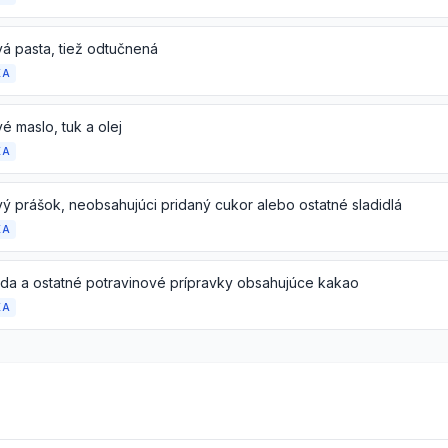
á pasta, tiež odtučnená
KA
é maslo, tuk a olej
KA
ý prášok, neobsahujúci pridaný cukor alebo ostatné sladidlá
KA
da a ostatné potravinové prípravky obsahujúce kakao
KA