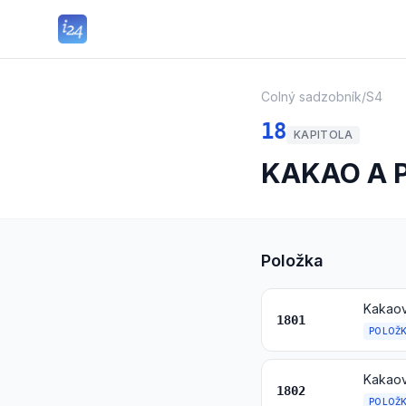
Colný sadzobník
/
S4
18
KAPITOLA
KAKAO A 
Položka
Kakaov
1801
POLOŽ
Kakaov
1802
POLOŽ