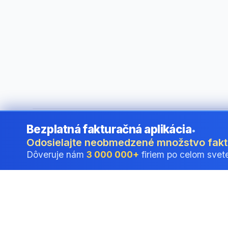
Bezplatná fakturačná aplikácia
•
©
2026
i24 Limited. All rights reserved.
•
Pre firmy v Slovak
Odosielajte neobmedzené množstvo fak
Dôveruje nám
3 000 000+
firiem po celom svet