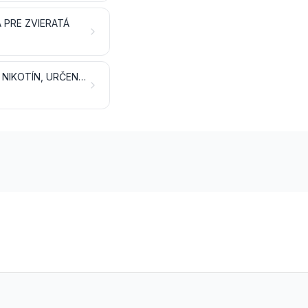
 PRE ZVIERATÁ
TABAK A VYROBENÉ NÁHRADKY TABAKU; PRODUKTY, TIEŽ OBSAHUJÚCE NIKOTÍN, URČENÉ NA INHALÁCIU BEZ HORENIA; OSTATNÉ VÝROBKY OBSAHUJÚCE NIKOTÍN URČENÉ NA PRÍJEM NIKOTÍNU ĽUDSKÝM TELOM