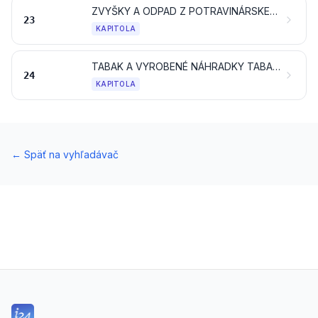
ZVYŠKY A ODPAD Z POTRAVINÁRSKEHO PRIEMYSLU; PRIPRAVENÉ KRMIVÁ PRE ZVIERATÁ
23
KAPITOLA
TABAK A VYROBENÉ NÁHRADKY TABAKU; PRODUKTY, TIEŽ OBSAHUJÚCE NIKOTÍN, URČENÉ NA INHALÁCIU BEZ HORENIA; OSTATNÉ VÝROBKY OBSAHUJÚCE NIKOTÍN URČENÉ NA PRÍJEM NIKOTÍNU ĽUDSKÝM TELOM
24
KAPITOLA
←
Späť na vyhľadávač