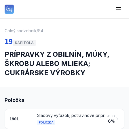
Colný sadzobník
/
S4
19
KAPITOLA
PRÍPRAVKY Z OBILNÍN, MÚKY,
ŠKROBU ALEBO MLIEKA;
CUKRÁRSKE VÝROBKY
Položka
Sladový výťažok; potravinové prípravky z múky, krúp, krupice, škrobu alebo zo sladového výťažku, neobsahujúce kakao alebo obsahujúce menej ako 40 hmotnostných % kakaa počítaného na celkom odtučnený základ, inde nešpecifikované ani nezahrnuté; potravinové prípravky z tovaru položiek 0401 až 0404, neobsahujúce kakao alebo obsahujúce menej ako 5 hmotnostných % kakaa počítaného na celkom odtučnený základ, inde nešpecifikované ani nezahrnuté:
CLO
1901
6%
POLOŽKA