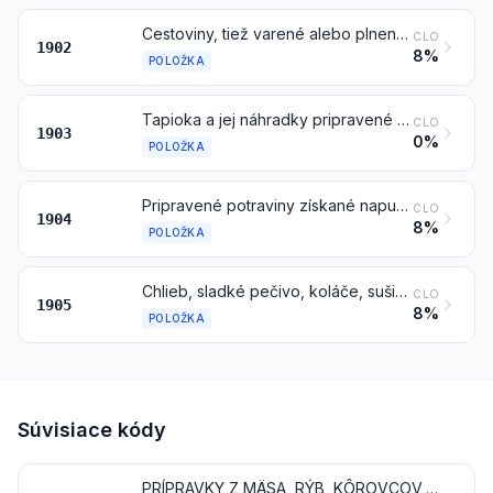
Cestoviny, tiež varené alebo plnené (mäsom alebo ostatnými plnkami) alebo inak upravené, napríklad ako špagety, makaróny, rezance, lasagne, halušky, ravioly, cannelloni; kuskus, tiež pripravený
CLO
1902
8%
POLOŽKA
Tapioka a jej náhradky pripravené zo škrobu, vo forme vločiek, zŕn, perličiek, prepadu sitom alebo v podobných formách
CLO
1903
0%
POLOŽKA
Pripravené potraviny získané napučaním alebo pražením obilnín alebo obilných výrobkov (napríklad kukuričné vločky); obilniny (iné ako kukurica) v zrnách alebo vo forme vločiek alebo inak spracované zrná (okrem múky, krúp a krupice), predvarené alebo inak pripravené, inde nešpecifikované ani nezahrnuté
CLO
1904
8%
POLOŽKA
Chlieb, sladké pečivo, koláče, sušienky a ostatné pekárske výrobky, tiež obsahujúce kakao; hostie, prázdne oblátky druhu vhodného na farmaceutické účely, oblátky na lepenie, ryžový papier a podobné výrobky
CLO
1905
8%
POLOŽKA
Súvisiace kódy
PRÍPRAVKY Z MÄSA, RÝB, KÔROVCOV, MÄKKÝŠOV ALEBO OSTATNÝCH VODNÝCH BEZSTAVOVCOV ALEBO HMYZU