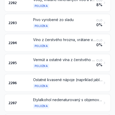
CLO
2202
8%
POLOŽKA
Pivo vyrobené zo sladu
CLO
2203
0%
POLOŽKA
Víno z čerstvého hrozna, vrátane vína obohateného alkoholom; hroznový mušt iný ako položky 2009
CLO
2204
0%
POLOŽKA
Vermút a ostatné vína z čerstvého hrozna ochutené bylinami alebo aromatickými látkami
CLO
2205
0%
POLOŽKA
Ostatné kvasené nápoje (napríklad jablčné víno, hruškové víno, medovina, saké); zmesi kvasených nápojov a zmesi kvasených nápojov a nealkoholických nápojov, inde nešpecifikované ani nezahrnuté
2206
POLOŽKA
Etylalkohol nedenaturovaný s objemovým alkoholometrickým titrom 80 % vol alebo viac; etylalkohol a ostatné destiláty, denaturované, s akýmkoľvek alkoholometrickým titrom
2207
POLOŽKA