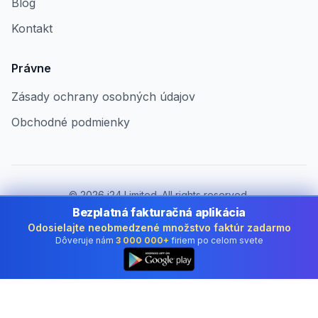
Blog
Kontakt
Právne
Zásady ochrany osobných údajov
Obchodné podmienky
©
2026
i24 Limited. All rights reserved.
Pre firmy v Slovakia
Bezplatná fakturačná aplikácia
Odosielajte neobmedzené množstvo faktúr zadarmo
Zmeniť krajinu:
Slovakia
Dôveruje nám
3 000 000+
firiem po celom svete