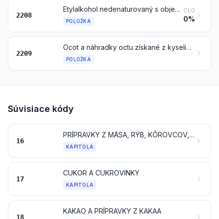
Etylalkohol nedenaturovaný s objemovým alkoholometrickým titrom menej ako 80 % vol; destiláty, likéry a ostatné liehové nápoje
CLO
2208
0%
POLOŽKA
Ocot a náhradky octu získané z kyseliny octovej
2209
POLOŽKA
Súvisiace kódy
PRÍPRAVKY Z MÄSA, RÝB, KÔROVCOV, MÄKKÝŠOV ALEBO OSTATNÝCH VODNÝCH BEZSTAVOVCOV ALEBO HMYZU
16
KAPITOLA
CUKOR A CUKROVINKY
17
KAPITOLA
KAKAO A PRÍPRAVKY Z KAKAA
18