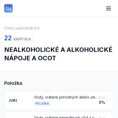
Colný sadzobník
/
S4
22
KAPITOLA
NEALKOHOLICKÉ A ALKOHOLICKÉ
NÁPOJE A OCOT
Položka
Vody, vrátane prírodných alebo umelých minerálnych vôd a sýtených vôd, neobsahujúce pridaný cukor alebo ostatné sladidlá ani ochucujúce látky; ľad a sneh
CLO
2201
0%
POLOŽKA
Vody, vrátane minerálnych vôd a sýtených vôd, obsahujúce pridaný cukor alebo ostatné sladidlá alebo ochutené, a ostatné nealkoholické nápoje, okrem štiav ovocných, z orechov alebo zeleninových štiav položky 2009