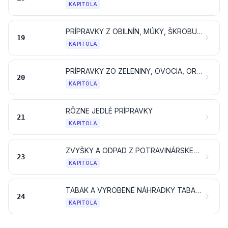
KAPITOLA
PRÍPRAVKY Z OBILNÍN, MÚKY, ŠKROBU ALEBO MLIEKA; CUKRÁRSKE VÝROBKY
19
KAPITOLA
PRÍPRAVKY ZO ZELENINY, OVOCIA, ORECHOV ALEBO OSTATNÝCH ČASTÍ RASTLÍN
20
KAPITOLA
RÔZNE JEDLÉ PRÍPRAVKY
21
KAPITOLA
ZVYŠKY A ODPAD Z POTRAVINÁRSKEHO PRIEMYSLU; PRIPRAVENÉ KRMIVÁ PRE ZVIERATÁ
23
KAPITOLA
TABAK A VYROBENÉ NÁHRADKY TABAKU; PRODUKTY, TIEŽ OBSAHUJÚCE NIKOTÍN, URČENÉ NA INHALÁCIU BEZ HORENIA; OSTATNÉ VÝROBKY OBSAHUJÚCE NIKOTÍN URČENÉ NA PRÍJEM NIKOTÍNU ĽUDSKÝM TELOM
24
KAPITOLA