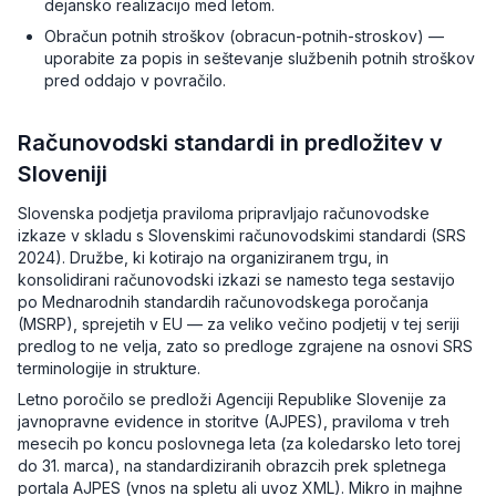
dejansko realizacijo med letom.
Obračun potnih stroškov (obracun-potnih-stroskov) —
uporabite za popis in seštevanje službenih potnih stroškov
pred oddajo v povračilo.
Računovodski standardi in predložitev v
Sloveniji
Slovenska podjetja praviloma pripravljajo računovodske
izkaze v skladu s Slovenskimi računovodskimi standardi (SRS
2024). Družbe, ki kotirajo na organiziranem trgu, in
konsolidirani računovodski izkazi se namesto tega sestavijo
po Mednarodnih standardih računovodskega poročanja
(MSRP), sprejetih v EU — za veliko večino podjetij v tej seriji
predlog to ne velja, zato so predloge zgrajene na osnovi SRS
terminologije in strukture.
Letno poročilo se predloži Agenciji Republike Slovenije za
javnopravne evidence in storitve (AJPES), praviloma v treh
mesecih po koncu poslovnega leta (za koledarsko leto torej
do 31. marca), na standardiziranih obrazcih prek spletnega
portala AJPES (vnos na spletu ali uvoz XML). Mikro in majhne