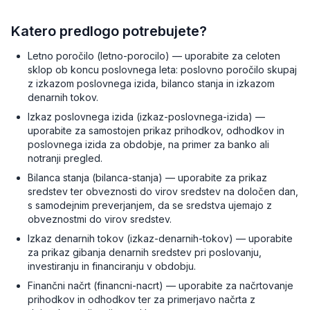
Katero predlogo potrebujete?
Letno poročilo (letno-porocilo) — uporabite za celoten
sklop ob koncu poslovnega leta: poslovno poročilo skupaj
z izkazom poslovnega izida, bilanco stanja in izkazom
denarnih tokov.
Izkaz poslovnega izida (izkaz-poslovnega-izida) —
uporabite za samostojen prikaz prihodkov, odhodkov in
poslovnega izida za obdobje, na primer za banko ali
notranji pregled.
Bilanca stanja (bilanca-stanja) — uporabite za prikaz
sredstev ter obveznosti do virov sredstev na določen dan,
s samodejnim preverjanjem, da se sredstva ujemajo z
obveznostmi do virov sredstev.
Izkaz denarnih tokov (izkaz-denarnih-tokov) — uporabite
za prikaz gibanja denarnih sredstev pri poslovanju,
investiranju in financiranju v obdobju.
Finančni načrt (financni-nacrt) — uporabite za načrtovanje
prihodkov in odhodkov ter za primerjavo načrta z