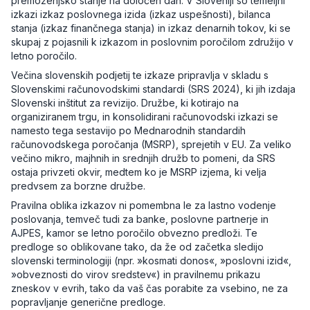
premoženjsko stanje na določen dan. V Sloveniji so temeljni
izkazi izkaz poslovnega izida (izkaz uspešnosti), bilanca
stanja (izkaz finančnega stanja) in izkaz denarnih tokov, ki se
skupaj z pojasnili k izkazom in poslovnim poročilom združijo v
letno poročilo.
Večina slovenskih podjetij te izkaze pripravlja v skladu s
Slovenskimi računovodskimi standardi (SRS 2024), ki jih izdaja
Slovenski inštitut za revizijo. Družbe, ki kotirajo na
organiziranem trgu, in konsolidirani računovodski izkazi se
namesto tega sestavijo po Mednarodnih standardih
računovodskega poročanja (MSRP), sprejetih v EU. Za veliko
večino mikro, majhnih in srednjih družb to pomeni, da SRS
ostaja privzeti okvir, medtem ko je MSRP izjema, ki velja
predvsem za borzne družbe.
Pravilna oblika izkazov ni pomembna le za lastno vodenje
poslovanja, temveč tudi za banke, poslovne partnerje in
AJPES, kamor se letno poročilo obvezno predloži. Te
predloge so oblikovane tako, da že od začetka sledijo
slovenski terminologiji (npr. »kosmati donos«, »poslovni izid«,
»obveznosti do virov sredstev«) in pravilnemu prikazu
zneskov v evrih, tako da vaš čas porabite za vsebino, ne za
popravljanje generične predloge.