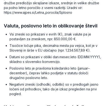
družbe predložijo skrajšane izkaze, srednje in velike družbe
pa polno letno poročilo z vsemi razkritji. Uradni vir:
https://www.ajpes.si/Letna_porocila/Splosno
Valuta, poslovno leto in oblikovanje števil
Vsi zneski so prikazani v evrih (€), znak valute pa je
postavljen za zneskom, npr. 850.000,00 €.
Tisočice ločuje pika, decimalna mesta pa vejica, kot je v
Sloveniji in širše v EU običajno (npr. 1.234.567,89 €).
Datumi so prikazani v obliki dan.mesec.leto (DD.MM.YYYY),
skladno s slovensko konvencijo.
Poslovno leto je praviloma koledarsko leto (januar–
december), čeprav lahko podjetje v statutu določi
drugačno poslovno leto.
Negativni zneski (odhodki, odbitki) so v predlogah jasno
ločeni od prihodkov, tako da je izkaz pregleden na prvi
pogled.