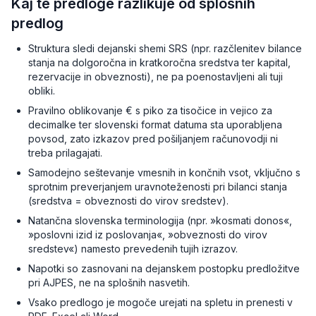
Kaj te predloge razlikuje od splošnih
predlog
Struktura sledi dejanski shemi SRS (npr. razčlenitev bilance
stanja na dolgoročna in kratkoročna sredstva ter kapital,
rezervacije in obveznosti), ne pa poenostavljeni ali tuji
obliki.
Pravilno oblikovanje € s piko za tisočice in vejico za
decimalke ter slovenski format datuma sta uporabljena
povsod, zato izkazov pred pošiljanjem računovodji ni
treba prilagajati.
Samodejno seštevanje vmesnih in končnih vsot, vključno s
sprotnim preverjanjem uravnoteženosti pri bilanci stanja
(sredstva = obveznosti do virov sredstev).
Natančna slovenska terminologija (npr. »kosmati donos«,
»poslovni izid iz poslovanja«, »obveznosti do virov
sredstev«) namesto prevedenih tujih izrazov.
Napotki so zasnovani na dejanskem postopku predložitve
pri AJPES, ne na splošnih nasvetih.
Vsako predlogo je mogoče urejati na spletu in prenesti v