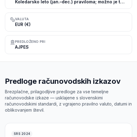
Koledarsko leto (jan.–dec.) praviloma; možno je tudi drugačno poslovno leto
VALUTA
EUR (€)
PREDLOŽENO PRI
AJPES
Predloge računovodskih izkazov
Brezplačne, prilagodljive predloge za vse temeljne
računovodske izkaze — usklajene s slovenskimi
računovodskimi standardi, z vgrajeno pravilno valuto, datumi in
oblikovanjem števil.
SRS 2024