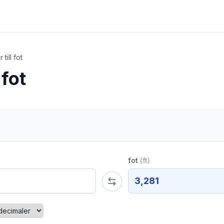
 till fot
 fot
fot
(
ft
)
3,281