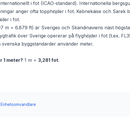
nternationellt i fot (ICAO-standard). Internationella bergsg
dningar anger ofta topphöjder i fot. Kebnekaise och Sarek b
ider i fot.
7 m = 6.879 ft) är Sveriges och Skandinaviens näst högsta
gtrafik över Sverige opererar på flyghöjder i fot (t.ex. FL
la svenska byggstandarder använder meter.
r 1 meter?
1 m =
3,281 fot
.
Enhetsomvandlare