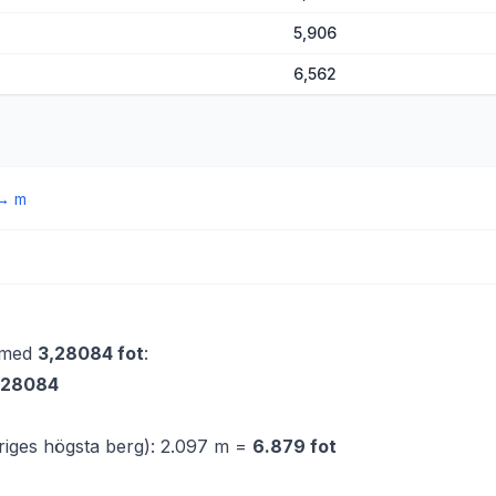
5,906
6,562
→
m
a med
3,28084 fot
:
3,28084
riges högsta berg): 2.097 m =
6.879 fot