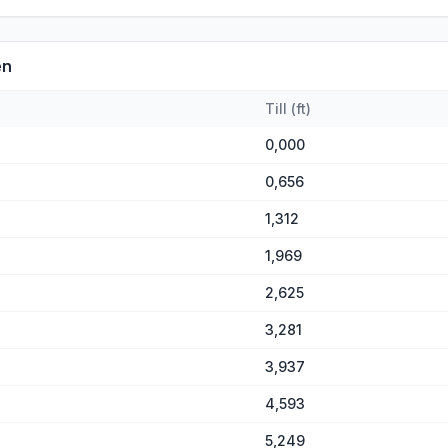
en
Till
(
ft
)
0,000
0,656
1,312
1,969
2,625
3,281
3,937
4,593
5,249