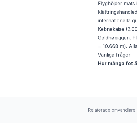
Flyghöjder mäts i
klättringshandle
internationella gu
Kebnekaise (2.09
Galdhøpiggen. Fly
= 10.668 m). Al
Vanliga frågor
Hur många fot ä
Relaterade omvandlare
: