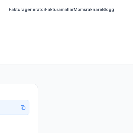
Fakturagenerator
Fakturamallar
Momsräknare
Blogg