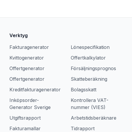
Verktyg
Fakturagenerator
Lönespecifikation
Kvittogenerator
Offertkalkylator
Offertgenerator
Försäljningsprognos
Offertgenerator
Skatteberäkning
Kreditfakturagenerator
Bolagsskatt
Inköpsorder-
Kontrollera VAT-
Generator Sverige
nummer (VIES)
Utgiftsrapport
Arbetstidsberäknare
Fakturamallar
Tidrapport