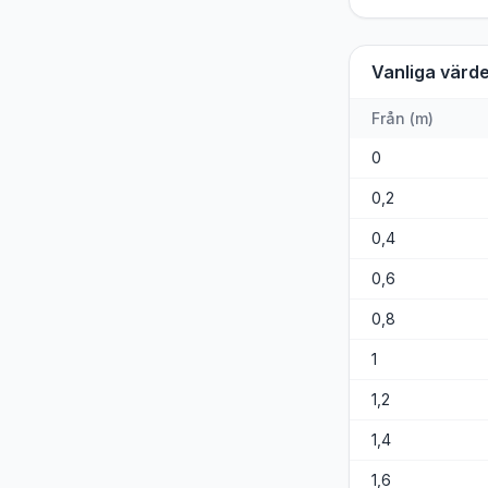
Vanliga värd
Från
(
m
)
0
0,2
0,4
0,6
0,8
1
1,2
1,4
1,6