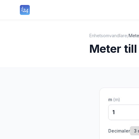
Enhetsomvandlare
/
Meter
Meter till
m
(
m
)
Decimaler