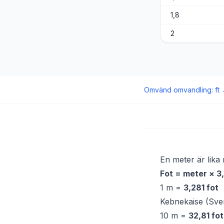
1,8
2
Omvänd omvandling
:
ft
En meter är lik
Fot = meter × 
1 m =
3,281 fot
Kebnekaise (Sve
10 m =
32,81 fot