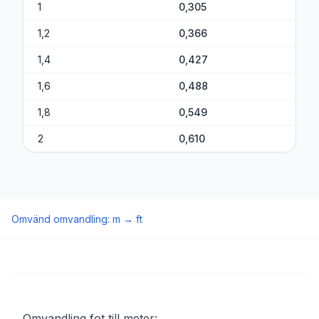
1
0,305
1,2
0,366
1,4
0,427
1,6
0,488
1,8
0,549
2
0,610
Omvänd omvandling
:
m
→
ft
Omvandling fot till meter: