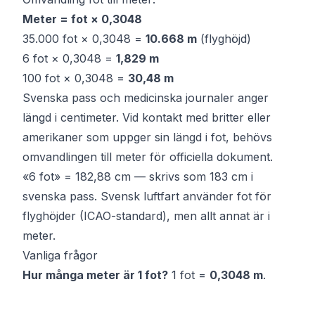
Meter = fot × 0,3048
35.000 fot × 0,3048 =
10.668 m
(flyghöjd)
6 fot × 0,3048 =
1,829 m
100 fot × 0,3048 =
30,48 m
Svenska pass och medicinska journaler anger
längd i centimeter. Vid kontakt med britter eller
amerikaner som uppger sin längd i fot, behövs
omvandlingen till meter för officiella dokument.
«6 fot» = 182,88 cm — skrivs som 183 cm i
svenska pass. Svensk luftfart använder fot för
flyghöjder (ICAO-standard), men allt annat är i
meter.
Vanliga frågor
Hur många meter är 1 fot?
1 fot =
0,3048 m
.