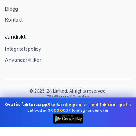
Blogg
Kontakt
Juridiskt
Integritetspolicy
Användarvillkor
©
2026
i24 Limited. All rights reserved.
För företag i Sweden
Gratis fakturaapp
Skicka obegränsat med fakturor gratis
Byt land:
Sweden
Betrodd av
3 000 000+
företag världen över