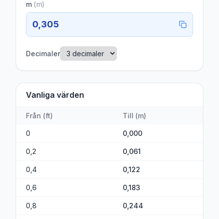
m
(
m
)
0,305
Decimaler
Vanliga värden
Från
(
ft
)
Till
(
m
)
0
0,000
0,2
0,061
0,4
0,122
0,6
0,183
0,8
0,244