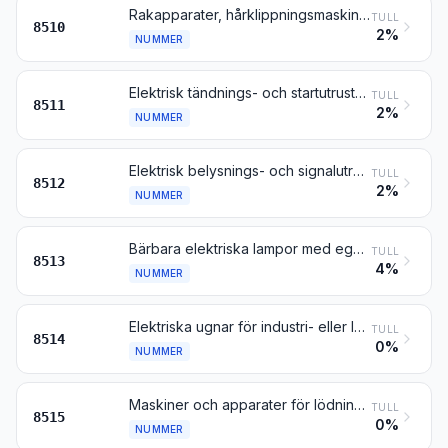
Rakapparater, hårklippningsmaskiner och hårborttagningsapparater, med inbyggd elektrisk motor
TULL
8510
2%
NUMMER
Elektrisk tändnings- och startutrustning av sådana slag som används till förbränningsmotorer med gnist- eller kompressionständning (t.ex. tändmagneter, tändgeneratorer, tändspolar, tändstift och glödtändstift samt startmotorer); generatorer (för likström eller växelström) och bakströmsreläer av sådana slag som används tillsammans med förbränningsmotorer
TULL
8511
2%
NUMMER
Elektrisk belysnings- och signalutrustning (med undantag av varor enligt nr 8539), elektriska vindrutetorkare samt elektriska avfrostnings- och avimningsanordningar, av sådana slag som används till cyklar eller motorfordon
TULL
8512
2%
NUMMER
Bärbara elektriska lampor med egen kraftkälla (t.ex. torrbatterier, ackumulatorer eller generatorer), andra än sådana som omfattas av nr 8512
TULL
8513
4%
NUMMER
Elektriska ugnar för industri- eller laboratoriebruk (inbegripet sådana som arbetar med induktion eller dielektrisk förlust); annan industri- eller laboratorieutrustning, för värmebehandling av material medelst induktion eller dielektrisk förlust
TULL
8514
0%
NUMMER
Maskiner och apparater för lödning eller svetsning, elektriska (inbegripet sådana som arbetar med elektriskt uppvärmd gas) eller arbetande med laser eller annan ljus- eller fotonstråle, ultraljud, elektronstråle, magnetpuls eller plasmaljusbåge, inbegripet sådana som också kan användas för skärning; elektriska maskiner och apparater för varmsprutning av metall eller kermeter
TULL
8515
0%
NUMMER