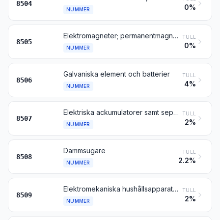
8504
0%
NUMMER
Elektromagneter; permanentmagneter samt varor avsedda att tjänstgöra som permanentmagneter efter magnetisering; magnetchuckar och andra elektromagnetiska eller permanentmagnetiska uppspänningsanordningar; elektromagnetiska kopplingar och bromsar; elektromagnetiska lyftdon
TULL
8505
0%
NUMMER
Galvaniska element och batterier
TULL
8506
4%
NUMMER
Elektriska ackumulatorer samt separatorer till sådana ackumulatorer, även kvadratiska eller rektangulära
TULL
8507
2%
NUMMER
Dammsugare
TULL
8508
2.2%
NUMMER
Elektromekaniska hushållsapparater med inbyggd elektrisk motor, andra än dammsugare enligt nr 8508
TULL
8509
2%
NUMMER