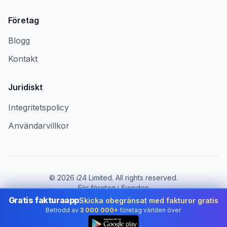
Företag
Blogg
Kontakt
Juridiskt
Integritetspolicy
Användarvillkor
©
2026
i24 Limited. All rights reserved.
För företag i Sweden
Gratis fakturaapp
Skicka obegränsat med fakturor gratis
Byt land:
Sweden
Betrodd av
3 000 000+
företag världen över