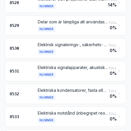
8528
14%
NUMMER
Delar som är lämpliga att användas uteslutande eller huvudsakligen till apparater enligt nr 8524–8528
TULL
8529
0%
NUMMER
Elektrisk signalerings-, säkerhets- eller trafikövervakningsutrustning för järnvägar, spårvägar, landsvägar, gator, floder, kanaler, parkeringsplatser, hamnanläggningar eller flygfält (andra än sådana enligt nr 8608)
TULL
8530
0%
NUMMER
Elektriska signalapparater, akustiska eller visuella (t.ex. ringklockor, sirener, signaltablåer samt tjuvlarms- och brandlarmsapparater), andra än apparater enligt nr 8512 eller 8530
TULL
8531
0%
NUMMER
Elektriska kondensatorer, fasta eller variabla
TULL
8532
0%
NUMMER
Elektriska motstånd (inbegripet reostater och potentiometrar), andra än värmemotstånd
TULL
8533
0%
NUMMER