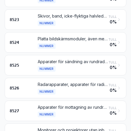
NUMMER
Skivor, band, icke-flyktiga halvledarminnen, smartkort och andra medier för inspelning av ljud eller av andra fenomen, även inspelade, inbegripet matriser och förlagor (masters) för framställning av skivor med undantag av produkter enligt kapitel 37
TULL
8523
0%
NUMMER
Platta bildskärmsmoduler, även med pekskärmar
TULL
8524
0%
NUMMER
Apparater för sändning av rundradio eller television, även med inbyggd utrustning för mottagning, ljudinspelning eller ljudåtergivning; televisionskameror, digitala kameror och videokameror
TULL
8525
0%
NUMMER
Radarapparater, apparater för radionavigering samt apparater för radiomanövrering eller radiostyrning
TULL
8526
0%
NUMMER
Apparater för mottagning av rundradio, även med inbyggd utrustning för inspelning eller återgivning av ljud eller med inbyggt ur
TULL
8527
0%
NUMMER
Monitorer och projektorer utan inbyggd televisionsmottagare; televisionsmottagare, även med inbyggd rundradiomottagare eller inbyggd utrustning för inspelning eller återgivning av ljud eller videosignaler
TULL