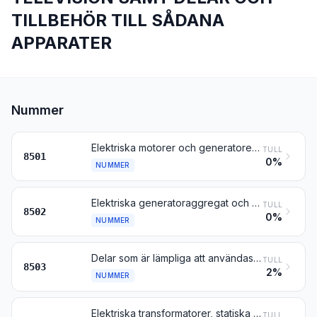
TILLBEHÖR TILL SÅDANA
APPARATER
Nummer
Elektriska motorer och generatorer (med undantag av generatoraggregat)
TULL
8501
0%
NUMMER
Elektriska generatoraggregat och roterande omformare
TULL
8502
0%
NUMMER
Delar som är lämpliga att användas uteslutande eller huvudsakligen till maskiner enligt nr 8501 eller 8502
TULL
8503
2%
NUMMER
Elektriska transformatorer, statiska omformare (t.ex. likriktare) och induktansspolar
TULL