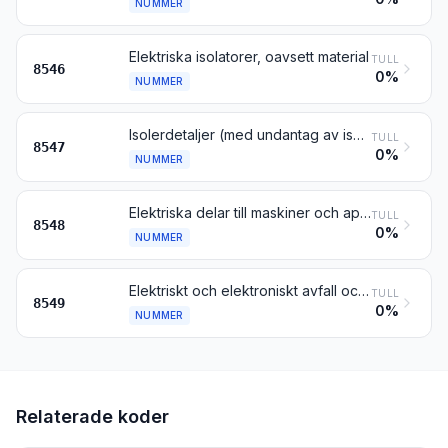
NUMMER
Elektriska isolatorer, oavsett material
TULL
8546
0%
NUMMER
Isolerdetaljer (med undantag av isolatorer enligt nr 8546) för elektriska maskiner eller apparater eller för annat elektriskt ändamål, utgörande detaljer helt av isolermaterial bortsett från mindre metalldelar (t.ex. gängade hylsor) som ingjutits eller inpressats i massan i samband med tillverkningen och som är avsedda uteslutande för sammanfogning; elektriska isolerrör samt förbindningsdetaljer till sådana, av oädel metall, invändigt belagda med isolermaterial
TULL
8547
0%
NUMMER
Elektriska delar till maskiner och apparater, inte nämnda eller inbegripna någon annanstans i detta kapitel
TULL
8548
0%
NUMMER
Elektriskt och elektroniskt avfall och skrot
TULL
8549
0%
NUMMER
Relaterade koder