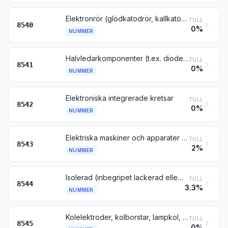
Elektronrör (glödkatodrör, kallkatodrör och fotokatodrör), t.ex. rör med vakuum, rör fyllda med ånga eller gas, rör för kvicksilverströmriktare, katodstrålerör och rör för televisionskameror
TULL
8540
0%
NUMMER
Halvledarkomponenter (t.ex. dioder, transistorer, halvledarbaserade omvandlare); ljuskänsliga halvledarkomponenter, inbegripet fotoelektromotoriska celler, även sammanfogade till moduler eller monterade i paneler; lysdioder (LED), även sammanfogade med andra lysdioder (LED); monterade piezoelektriska kristaller
TULL
8541
0%
NUMMER
Elektroniska integrerade kretsar
TULL
8542
0%
NUMMER
Elektriska maskiner och apparater med självständiga arbetsuppgifter, inte nämnda eller inbegripna någon annanstans i detta kapitel
TULL
8543
2%
NUMMER
Isolerad (inbegripet lackerad eller anodoxiderad) tråd och kabel (inbegripet koaxialkabel) och andra isolerade elektriska ledare, även försedda med kopplingsanordningar; optiska fiberkablar, i vilka varje enskild fiber är försedd med eget hölje, även i förening med elektriska ledare eller försedda med kopplingsanordningar
TULL
8544
3.3%
NUMMER
Kolelektroder, kolborstar, lampkol, kol för galvaniska element och andra artiklar av grafit eller annat kol, även i förening med metall, av sådana slag som används för elektriskt ändamål
TULL
8545
0%