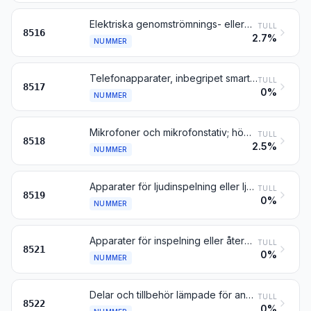
Elektriska genomströmnings- eller förrådsvarmvattenberedare och doppvärmare; elektriska apparater för rumsuppvärmning eller för uppvärmning av marken; elektriska värmeapparater för hårbehandling (t.ex. hårtorkar, hårspolar och locktänger) eller för torkning av händerna; elektriska stryk- och pressjärn; andra elektriska värmeapparater av sådana slag som används för hushållsbruk; elektriska värmemotstånd, andra än sådana enligt nr 8545
TULL
8516
2.7%
NUMMER
Telefonapparater, inbegripet smarttelefoner och andra telefoner för cellulära nät eller för andra trådlösa nät; andra apparater för sändning eller mottagning av tal, bilder eller andra data, inbegripet apparater för kommunikation i trådnät eller trådlösa nätverk (såsom LAN och WAN), andra än apparater för sändning eller mottagning enligt nr 8443, 8525, 8527 och 8528
TULL
8517
0%
NUMMER
Mikrofoner och mikrofonstativ; högtalare, med eller utan hölje; hörlurar och hörtelefoner, även kombinerade med mikrofon, samt satser bestående av en mikrofon och en eller flera högtalare; tonfrekvensförstärkare; elektriska ljudförstärkningsanläggningar
TULL
8518
2.5%
NUMMER
Apparater för ljudinspelning eller ljudåtergivning
TULL
8519
0%
NUMMER
Apparater för inspelning eller återgivning av videosignaler, även med inbyggd videotuner
TULL
8521
0%
NUMMER
Delar och tillbehör lämpade för användning uteslutande eller huvudsakligen med apparater enligt nr 8519 eller 8521
TULL
8522
0%