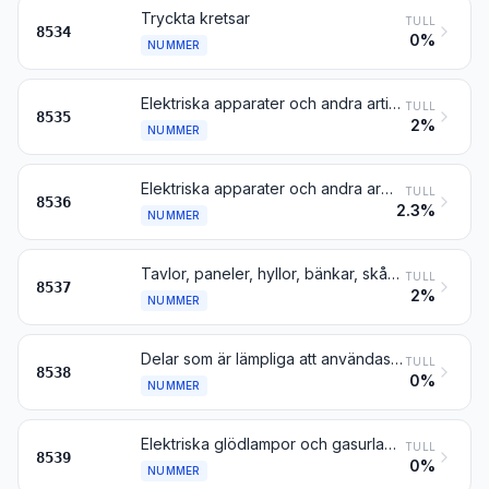
Tryckta kretsar
TULL
8534
0%
NUMMER
Elektriska apparater och andra artiklar för brytning, omkoppling eller skyddande av elektriska kretsar eller för åstadkommande av anslutning till eller förbindelse i elektriska kretsar (t.ex. strömställare, smältsäkringar, överspänningsavledare, spänningsbegränsare, stötvågsfilter, stickproppar och andra kopplingsanordningar samt kopplingsdosor), för en driftspänning av mer än 1000 V
TULL
8535
2%
NUMMER
Elektriska apparater och andra artiklar för brytning, omkoppling eller skyddande av elektriska kretsar eller för åstadkommande av anslutning till eller förbindelse i elektriska kretsar (t.ex. strömställare, reläer, smältsäkringar, stötvågsfilter, stickproppar, uttag, lamphållare och andra kopplingsanordningar samt kopplingsdosor), för en driftspänning av högst 1000 V; kopplingsdon för optiska fibrer eller för knippen eller kablar av optiska fibrer
TULL
8536
2.3%
NUMMER
Tavlor, paneler, hyllor, bänkar, skåp o.d., utrustade med två eller flera apparater enligt nr 8535 eller 8536 och avsedda att tjänstgöra som elektriska manöver- eller kopplingsorgan, inbegripet sådana tavlor etc. som innehåller instrument eller apparater enligt kapitel 90 och numeriska styrorgan, dock inte kopplingsanordningar enligt nr 8517
TULL
8537
2%
NUMMER
Delar som är lämpliga att användas uteslutande eller huvudsakligen till apparater eller andra artiklar enligt nr 8535, 8536 eller 8537
TULL
8538
0%
NUMMER
Elektriska glödlampor och gasurladdningslampor, inbegripet s.k. sealed beam lamp units, samt lampor för ultraviolett eller infrarött ljus; båglampor; lysdiodljuskällor (LED)
TULL
8539
0%
NUMMER