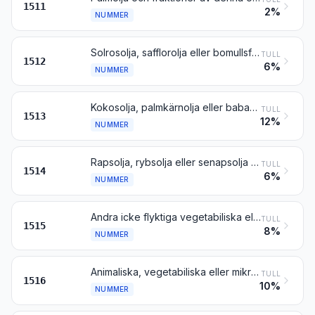
1511
2%
NUMMER
Solrosolja, safflorolja eller bomullsfröolja samt fraktioner av dessa oljor, även raffinerade men inte kemiskt modifierade
TULL
1512
6%
NUMMER
Kokosolja, palmkärnolja eller babassuolja samt fraktioner av dessa oljor, även raffinerade men inte kemiskt modifierade
TULL
1513
12%
NUMMER
Rapsolja, rybsolja eller senapsolja samt fraktioner av dessa oljor, även raffinerade men inte kemiskt modifierade
TULL
1514
6%
NUMMER
Andra icke flyktiga vegetabiliska eller mikrobiella fetter och oljor (inbegripet jojobaolja) samt fraktioner av sådana fetter och oljor, även raffinerade men inte kemiskt modifierade
TULL
1515
8%
NUMMER
Animaliska, vegetabiliska eller mikrobiella fetter och oljor samt fraktioner av sådana fetter och oljor, som helt eller delvis hydrerats, omförestrats (även internt) eller elaidiniserats, även raffinerade men inte vidare bearbetade
TULL
1516
10%
NUMMER