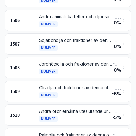
NUMMER
Andra animaliska fetter och oljor samt fraktioner av sådana fetter och oljor, även raffinerade men inte kemiskt modifierade
TULL
1506
0%
NUMMER
Sojabönolja och fraktioner av denna olja, även raffinerade men inte kemiskt modifierade
TULL
1507
6%
NUMMER
Jordnötsolja och fraktioner av denna olja, även raffinerade men inte kemiskt modifierade
TULL
1508
0%
NUMMER
Olivolja och fraktioner av denna olja, även raffinerade men inte kemiskt modifierade
TULL
1509
~5%
NUMMER
Andra oljor erhållna uteslutande ur oliver samt fraktioner av sådana oljor, även raffinerade men inte kemiskt modifierade, inbegripet blandningar av dessa oljor eller fraktioner med oljor eller fraktioner enligt nr 1509
TULL
1510
~5%
NUMMER
Palmolja och fraktioner av denna olja, även raffinerade men inte kemiskt modifierade
TULL