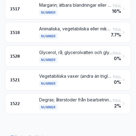
Margarin; ätbara blandningar eller beredningar av animaliska, vegetabiliska eller mikrobiella fetter eller oljor eller av fraktioner av olika fetter eller oljor enligt detta kapitel, andra än ätbara fetter eller oljor eller fraktioner av sådana fetter eller oljor enligt nr 1516
TULL
1517
16%
NUMMER
Animaliska, vegetabiliska eller mikrobiella fetter och oljor samt fraktioner av sådana fetter och oljor, kokta, oxiderade, dehydratiserade, faktiserade, blåsta, polymeriserade genom upphettning i vakuum eller i inert gas eller på annat sätt kemiskt modifierade, med undantag av produkter enligt nr 1516; oätliga blandningar eller beredningar av animaliska, vegetabiliska eller mikrobiella fetter eller oljor eller av fraktioner av olika fetter eller oljor enligt detta kapitel, inte nämnda eller inbegripna någon annanstans
TULL
1518
7.7%
NUMMER
Glycerol, rå; glycerolvatten och glycerollut
TULL
1520
0%
NUMMER
Vegetabiliska vaxer (andra än triglycerider), bivax, andra insektsvaxer samt spermaceti (valrav), även raffinerade eller färgade
TULL
1521
0%
NUMMER
Degras; återstoder från bearbetning av fettartade ämnen eller av animaliska eller vegetabiliska vaxer
TULL
1522
2%
NUMMER