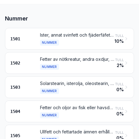
Nummer
Ister, annat svinfett och fjäderfäfett, annat än sådant enligt nr 0209 och 1503
TULL
1501
10%
NUMMER
Fetter av nötkreatur, andra oxdjur, får eller getter, andra än sådana enligt nr 1503
TULL
1502
2%
NUMMER
Solarstearin, isterolja, oleostearin, oleomargarin och talgolja, inte emulgerade, blandade eller på annat sätt beredda
TULL
1503
0%
NUMMER
Fetter och oljor av fisk eller havsdäggdjur samt fraktioner av sådana fetter och oljor, även raffinerade men inte kemiskt modifierade
TULL
1504
0%
NUMMER
Ullfett och fettartade ämnen erhållna ur ullfett (inbegripet lanolin)
TULL
1505
0%