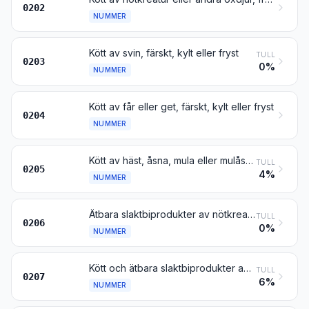
0202
NUMMER
Kött av svin, färskt, kylt eller fryst
TULL
0203
0%
NUMMER
Kött av får eller get, färskt, kylt eller fryst
0204
NUMMER
Kött av häst, åsna, mula eller mulåsna, färskt, kylt eller fryst
TULL
0205
4%
NUMMER
Ätbara slaktbiprodukter av nötkreatur, andra oxdjur, svin, får, get, häst, åsna, mula eller mulåsna, färska, kylda eller frysta
TULL
0206
0%
NUMMER
Kött och ätbara slaktbiprodukter av fjäderfä enligt nr 0105, färska, kylda eller frysta
TULL
0207
6%
NUMMER