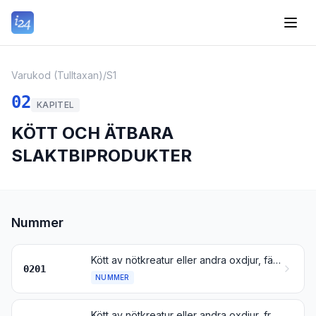
Varukod (Tulltaxan)
/
S1
02
KAPITEL
KÖTT OCH ÄTBARA
SLAKTBIPRODUKTER
Nummer
Kött av nötkreatur eller andra oxdjur, färskt eller kylt
0201
NUMMER
Kött av nötkreatur eller andra oxdjur, fryst