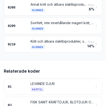
Annat kött och ätbara slaktbiprodukter, färska, kylda eller frysta
TULL
0208
8%
NUMMER
Svinfett, inte innehållande magert kött, och fjäderfäfett, inte utsmälta eller på annat sätt extraherade, färska, kylda, frysta, saltade, i saltlake, torkade eller rökta
0209
NUMMER
Kött och ätbara slaktbiprodukter, saltade, i saltlake, torkade eller rökta; ätbart mjöl av kött eller slaktbiprodukter
TULL
0210
14%
NUMMER
Relaterade koder
LEVANDE DJUR
01
KAPITEL
FISK SAMT KRÄFTDJUR, BLÖTDJUR OCH ANDRA RYGGRADSLÖSA VATTENDJUR
03