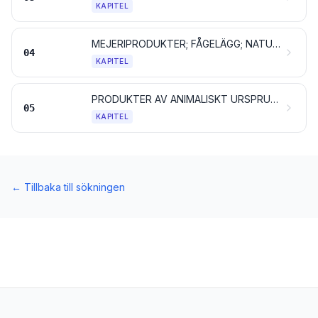
KAPITEL
MEJERIPRODUKTER; FÅGELÄGG; NATURLIG HONUNG; ÄTBARA PRODUKTER AV ANIMALISKT URSPRUNG, INTE NÄMNDA ELLER INBEGRIPNA NÅGON ANNANSTANS
04
KAPITEL
PRODUKTER AV ANIMALISKT URSPRUNG, INTE NÄMNDA ELLER INBEGRIPNA NÅGON ANNANSTANS
05
KAPITEL
←
Tillbaka till sökningen