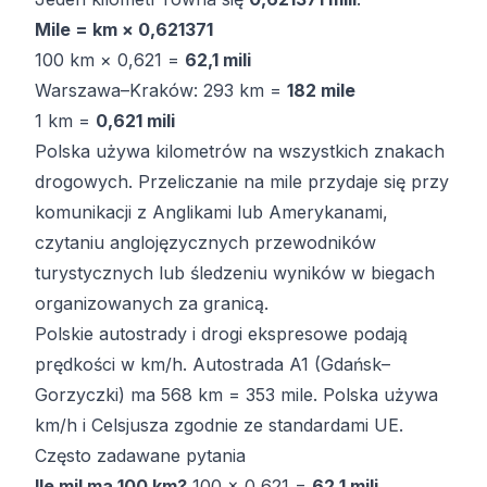
Mile = km × 0,621371
100 km × 0,621 =
62,1 mili
Warszawa–Kraków: 293 km =
182 mile
1 km =
0,621 mili
Polska używa kilometrów na wszystkich znakach
drogowych. Przeliczanie na mile przydaje się przy
komunikacji z Anglikami lub Amerykanami,
czytaniu anglojęzycznych przewodników
turystycznych lub śledzeniu wyników w biegach
organizowanych za granicą.
Polskie autostrady i drogi ekspresowe podają
prędkości w km/h. Autostrada A1 (Gdańsk–
Gorzyczki) ma 568 km = 353 mile. Polska używa
km/h i Celsjusza zgodnie ze standardami UE.
Często zadawane pytania
Ile mil ma 100 km?
100 × 0,621 =
62,1 mili
.