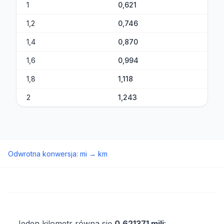
1
0,621
1,2
0,746
1,4
0,870
1,6
0,994
1,8
1,118
2
1,243
Odwrotna konwersja
:
mi
→
km
Jeden kilometr równa się
0,621371 mili
: