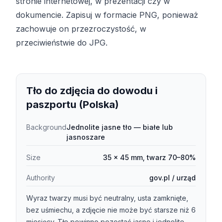
stronie internetowej, w prezentacji czy w
dokumencie. Zapisuj w formacie PNG, ponieważ
zachowuje on przezroczystość, w
przeciwieństwie do JPG.
Tło do zdjęcia do dowodu i
paszportu (Polska)
Background
Jednolite jasne tło — białe lub
jasnoszare
Size
35 × 45 mm, twarz 70–80%
Authority
gov.pl / urząd
Wyraz twarzy musi być neutralny, usta zamknięte,
bez uśmiechu, a zdjęcie nie może być starsze niż 6
miesięcy. Tło powinno pozostać jasne i jednolite,