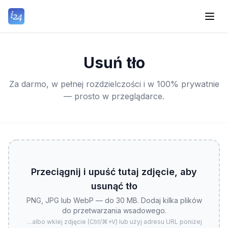
Usuń tło
Za darmo, w pełnej rozdzielczości i w 100% prywatnie
— prosto w przeglądarce.
Przeciągnij i upuść tutaj zdjęcie, aby
usunąć tło
PNG, JPG lub WebP — do 30 MB. Dodaj kilka plików
do przetwarzania wsadowego.
…albo wklej zdjęcie (Ctrl/⌘+V) lub użyj adresu URL poniżej