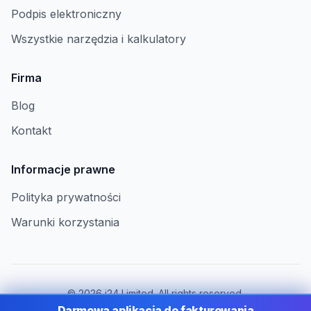
Podpis elektroniczny
Wszystkie narzędzia i kalkulatory
Firma
Blog
Kontakt
Informacje prawne
Polityka prywatności
Warunki korzystania
©
2026
i24 Limited. All rights reserved.
Dla firm w Poland
Darmowa aplikacja do fakturowania