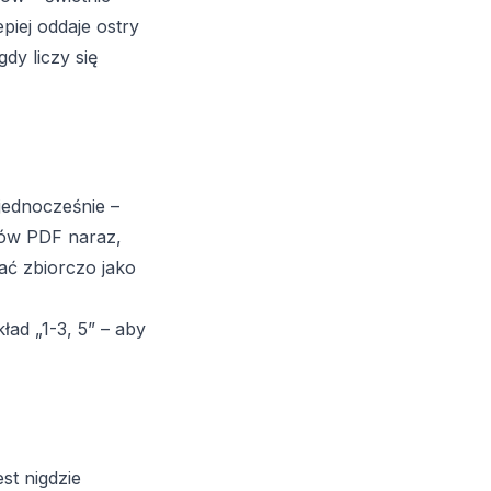
epiej oddaje ostry
dy liczy się
ednocześnie –
ków PDF naraz,
ać zbiorczo jako
ład „1-3, 5” – aby
est nigdzie