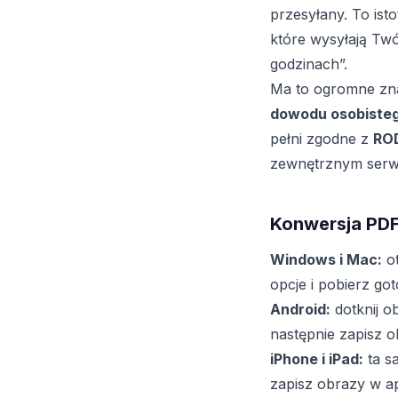
przesyłany. To ist
które wysyłają Tw
godzinach”.
Ma to ogromne zn
dowodu osobiste
pełni zgodne z
RO
zewnętrznym serw
Konwersja PDF
Windows i Mac:
ot
opcje i pobierz g
Android:
dotknij o
następnie zapisz 
iPhone i iPad:
ta s
zapisz obrazy w apl