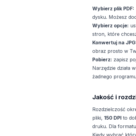
Wybierz plik PDF:
dysku. Możesz dod
Wybierz opcje:
us
stron, które chce
Konwertuj na JPG
obraz prosto w Two
Pobierz:
zapisz po
Narzędzie działa 
żadnego programu a
Jakość i rozdz
Rozdzielczość okr
pliki,
150 DPI
to do
druku. Dla format
Kiedy wybrać któr