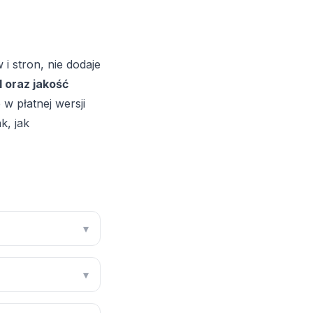
 i stron, nie dodaje
I oraz jakość
w płatnej wersji
k, jak
▾
▾