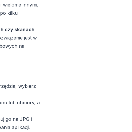
i wieloma innymi,
po kilku
h czy skanach
ozwiązanie jest w
obowych na
rzędzia, wybierz
onu lub chmury, a
uj go na JPG i
ania aplikacji.