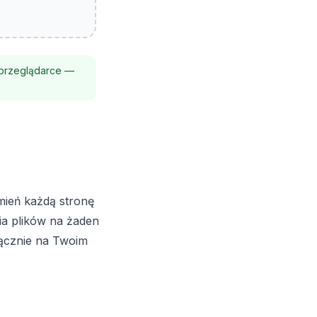
w przeglądarce —
mień każdą stronę
ia plików na żaden
łącznie na Twoim