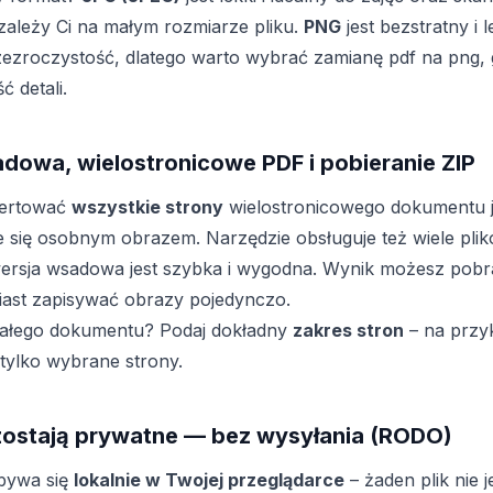
zależy Ci na małym rozmiarze pliku.
PNG
jest bezstratny i l
przezroczystość, dlatego warto wybrać zamianę pdf na png, g
 detali.
dowa, wielostronicowe PDF i pobieranie ZIP
ertować
wszystkie strony
wielostronicowego dokumentu j
e się osobnym obrazem. Narzędzie obsługuje też wiele pli
ersja wsadowa jest szybka i wygodna. Wynik możesz pobr
iast zapisywać obrazy pojedynczo.
całego dokumentu? Podaj dokładny
zakres stron
– na przyk
ylko wybrane strony.
ozostają prywatne — bez wysyłania (RODO)
bywa się
lokalnie w Twojej przeglądarce
– żaden plik nie j