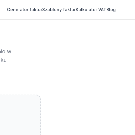
Generator faktur
Szablony faktur
Kalkulator VAT
Blog
nio w
aku