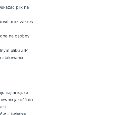
wskazać plik na
kość oraz zakres
niona na osobny
nym pliku ZIP.
instalowania
je najmniejsze
ewnia jakość do
sji.
nów – świetnie