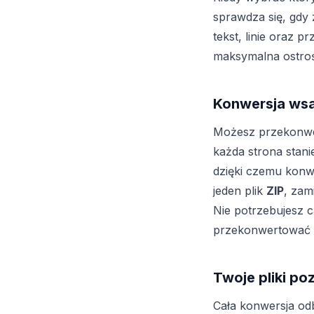
sprawdza się, gdy 
tekst, linie oraz 
maksymalna ostrość
Konwersja wsa
Możesz przekonw
każda strona stani
dzięki czemu konw
jeden plik
ZIP
, zam
Nie potrzebujesz 
przekonwertować t
Twoje pliki p
Cała konwersja od