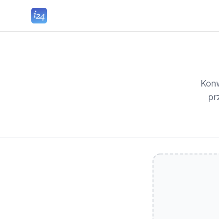
Konw
pr