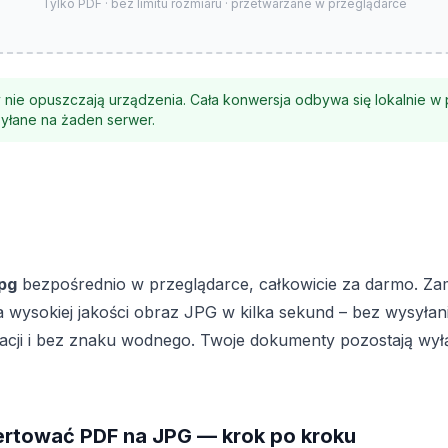
Tylko PDF · bez limitu rozmiaru · przetwarzane w przeglądarce
y nie opuszczają urządzenia. Cała konwersja odbywa się lokalnie 
esyłane na żaden serwer.
jpg
bezpośrednio w przeglądarce, całkowicie za darmo. Za
wysokiej jakości obraz JPG w kilka sekund – bez wysyłan
tracji i bez znaku wodnego. Twoje dokumenty pozostają wy
rtować PDF na JPG — krok po kroku