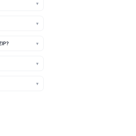
▾
▾
ZIP?
▾
▾
▾