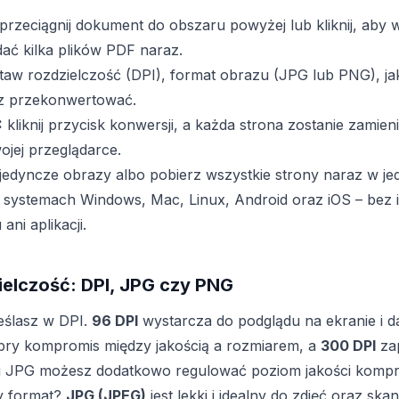
przeciągnij dokument do obszaru powyżej lub kliknij, aby 
ać kilka plików PDF naraz.
taw rozdzielczość (DPI), format obrazu (JPG lub PNG), ja
sz przekonwertować.
:
kliknij przycisk konwersji, a każda strona zostanie zamie
jej przeglądarce.
jedyncze obrazy albo pobierz wszystkie strony naraz w jed
w systemach Windows, Mac, Linux, Android oraz iOS – bez 
ni aplikacji.
ielczość: DPI, JPG czy PNG
eślasz w DPI.
96 DPI
wystarcza do podglądu na ekranie i da
bry kompromis między jakością a rozmiarem, a
300 DPI
zap
u JPG możesz dodatkowo regulować poziom jakości kompre
y format?
JPG (JPEG)
jest lekki i idealny do zdjęć oraz ska