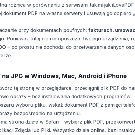
otna różnica w porównaniu z serwisami takimi jak iLovePDF 
ój dokument PDF na własne serwery i usuwają go dopiero „
aczenie przy dokumentach poufnych:
fakturach, umowac
go
. Ponieważ tutaj nic nie opuszcza Twojego urządzenia, r
DO
– po prostu nie dochodzi do przetwarzania danych os
erze.
 na JPG w Windows, Mac, Android i iPhone
wórz tę stronę w przeglądarce, przeciągnij plik PDF do na
otowe obrazy – bez instalowania dodatkowych programów.
bszaru wyboru pliku, wskaż dokument PDF z pamięci telef
obrazy bezpośrednio na urządzeniu.
ama strona działa w Safari – wybierz plik PDF, przekonwert
ikacji Zdjęcia lub Pliki. Wszystko działa online, bez instalow