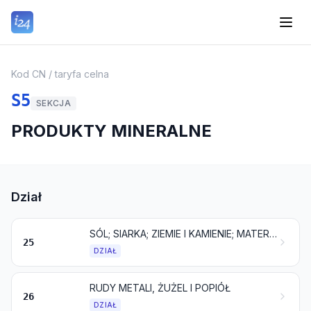
Kod CN / taryfa celna
S5
SEKCJA
PRODUKTY MINERALNE
Dział
SÓL; SIARKA; ZIEMIE I KAMIENIE; MATERIAŁY GIPSOWE, WAPNO I CEMENT
25
DZIAŁ
RUDY METALI, ŻUŻEL I POPIÓŁ
26
DZIAŁ