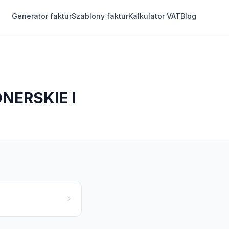
Generator faktur
Szablony faktur
Kalkulator VAT
Blog
NERSKIE I