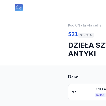
Kod CN / taryfa celna
S21
SEKCJA
DZIEŁA SZ
ANTYKI
Dział
DZIEŁ
97
DZIAŁ