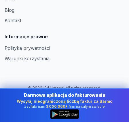
Blog
Kontakt
Informacje prawne
Polityka prywatności
Warunki korzystania
©
2026
i24 Limited. All rights reserved.
Dla firm w Poland
Darmowa aplikacja do fakturowania
Wysyłaj nieograniczoną liczbę faktur za darmo
Zmień kraj:
Poland
Zaufało nam
3 000 000+
firm na całym świecie